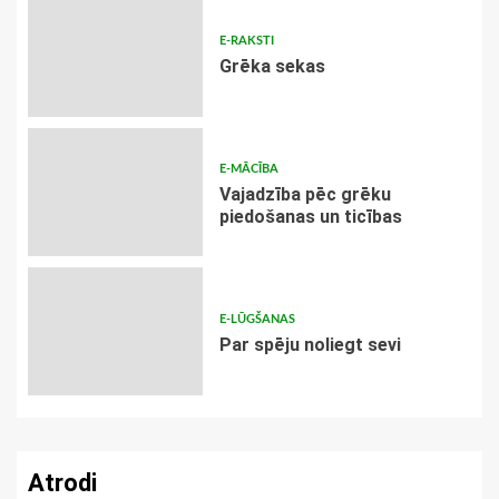
E-RAKSTI
Grēka sekas
E-MĀCĪBA
Vajadzība pēc grēku
piedošanas un ticības
E-LŪGŠANAS
Par spēju noliegt sevi
Atrodi