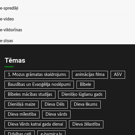
e-sprediķi
e-video
e-viktorīnas
e-ziņas
Tēmas
1. Mozus grāmatas skaidrojums
animācijas filma
ASV
Bauslības un Evaņģēlija noslēpumi
Bībele
Bībeles mācības studijas
Dienišķo lūgšanu gads
Dienišķā maize
Dieva Dēls
Dieva likums
Dieva mīlestība
Dieva vārds
Dieva Vārds katrai gada dienai
Dieva žēlastība
Dzīvības ceļš
e-baznica.lv