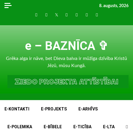
Skip
8. augusts, 2026
to
Draugiem
Facebook
Twitter
Instagram
LinkedIn
whatsapp
RSS
content
e – BAZNĪCA ✞
Grēka alga ir nāve, bet Dieva balva ir mūžīga dzīvība Kristū
Jēzū, mūsu Kungā.
E-KONTAKTI
E-PROJEKTS
E-ARHĪVS
E-POLEMIKA
E-BĪBELE
E-TICĪBA
E-LTA