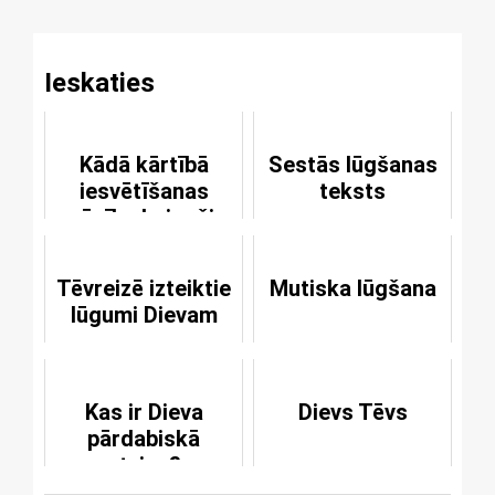
Ieskaties
Kādā kārtībā
Sestās lūgšanas
iesvētīšanas
teksts
mācību beigušie
pirmo reizi tiek
laisti pie
Tēvreizē izteiktie
Mutiska lūgšana
Vakarēdiena?
lūgumi Dievam
Kas ir Dieva
Dievs Tēvs
pārdabiskā
atziņa?