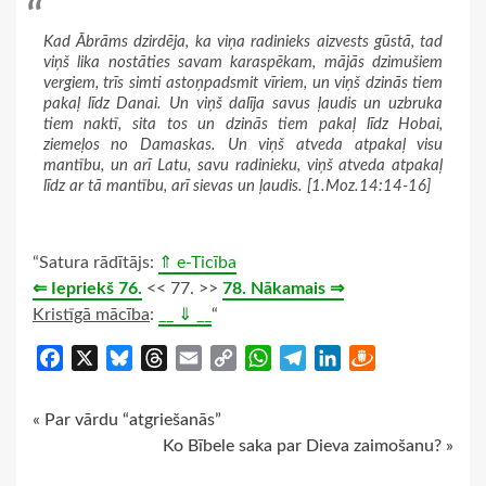
Kad Ābrāms dzirdēja, ka viņa radinieks aizvests gūstā, tad
viņš lika nostāties savam karaspēkam, mājās dzimušiem
vergiem, trīs simti astoņpadsmit vīriem, un viņš dzinās tiem
pakaļ līdz Danai. Un viņš dalīja savus ļaudis un uzbruka
tiem naktī, sita tos un dzinās tiem pakaļ līdz Hobai,
ziemeļos no Damaskas. Un viņš atveda atpakaļ visu
mantību, un arī Latu, savu radinieku, viņš atveda atpakaļ
līdz ar tā mantību, arī sievas un ļaudis. [1.Moz.14:14-16]
“Satura rādītājs:
⇑ e-Ticība
⇐ Iepriekš 76.
<< 77. >>
78. Nākamais ⇒
Kristīgā mācība
:
__ ⇓ __
“
Facebook
X
Bluesky
Threads
Email
Copy
WhatsApp
Telegram
LinkedIn
Draugiem
Link
Continue
« Par vārdu “atgriešanās”
Ko Bībele saka par Dieva zaimošanu? »
Reading