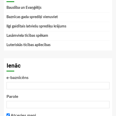
Bauslība un Evaņģēlijs
Baznīcas gada sprediķi vienuviet
Ilgi gaidītais latviešu sprediķu krājums
Lasāmviela ticības spēkam
Luteriskās ticības apliecības
Ienāc
e-baznīcēns
Parole
Atceries mani