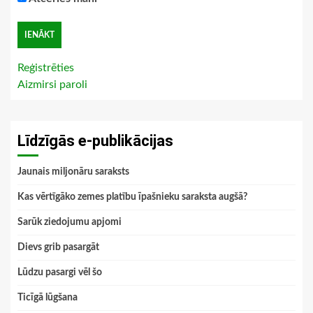
Reģistrēties
Aizmirsi paroli
Līdzīgās e-publikācijas
Jaunais miljonāru saraksts
Kas vērtīgāko zemes platību īpašnieku saraksta augšā?
Sarūk ziedojumu apjomi
Dievs grib pasargāt
Lūdzu pasargi vēl šo
Ticīgā lūgšana