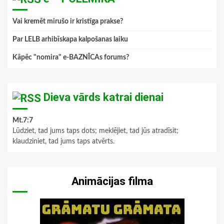
Vai kremēt mirušo ir kristīga prakse?
Par LELB arhibīskapa kalpošanas laiku
Kāpēc "nomira" e-BAZNĪCAs forums?
Dieva vārds katrai dienai
Mt.7:7
Lūdziet, tad jums taps dots; meklējiet, tad jūs atradīsit;
klaudziniet, tad jums taps atvērts.
Animācijas filma