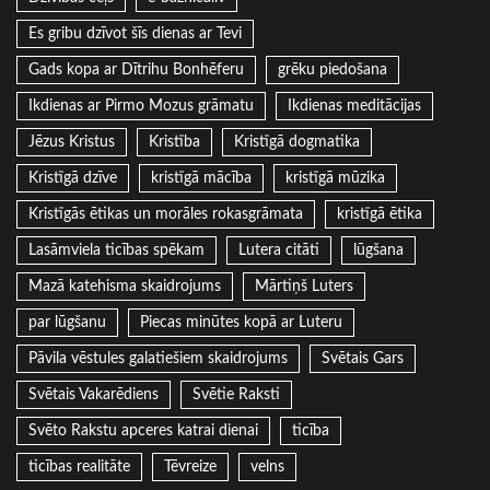
Es gribu dzīvot šīs dienas ar Tevi
Gads kopa ar Dītrihu Bonhēferu
grēku piedošana
Ikdienas ar Pirmo Mozus grāmatu
Ikdienas meditācijas
Jēzus Kristus
Kristība
Kristīgā dogmatika
Kristīgā dzīve
kristīgā mācība
kristīgā mūzika
Kristīgās ētikas un morāles rokasgrāmata
kristīgā ētika
Lasāmviela ticības spēkam
Lutera citāti
lūgšana
Mazā katehisma skaidrojums
Mārtiņš Luters
par lūgšanu
Piecas minūtes kopā ar Luteru
Pāvila vēstules galatiešiem skaidrojums
Svētais Gars
Svētais Vakarēdiens
Svētie Raksti
Svēto Rakstu apceres katrai dienai
ticība
ticības realitāte
Tēvreize
velns