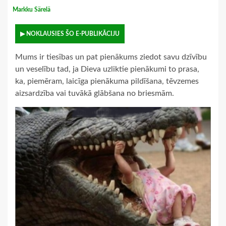
Markku Särelä
▶ NOKLAUSIES ŠO E-PUBLIKĀCIJU
Mums ir tiesības un pat pienākums ziedot savu dzīvību
un veselību tad, ja Dieva uzliktie pienākumi to prasa,
ka, piemēram, laicīga pienākuma pildīšana, tēvzemes
aizsardzība vai tuvākā glābšana no briesmām.