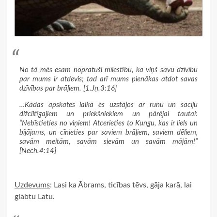
No tā mēs esam nopratuši mīlestību, ka viņš savu dzīvību
par mums ir atdevis; tad arī mums pienākas atdot savas
dzīvības par brāļiem. [1.Jņ.3:16]
…Kādas apskates laikā es uzstājos ar runu un sacīju
dižciltīgajiem un priekšniekiem un pārējai tautai:
“Nebīstieties no viņiem! Atcerieties to Kungu, kas ir liels un
bijājams, un cīnieties par saviem brāļiem, saviem dēliem,
savām meitām, savām sievām un savām mājām!”
[Nech.4:14]
Uzdevums
: Lasi ka Ābrams, ticības tēvs, gāja karā, lai
glābtu Latu.