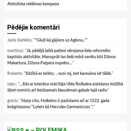
Ateistiska reklāmas kampaņa
Pēdējie komentāri
Janis Karklins
: “
"Gluži kā gājiens uz Aglonu.."
”
martinsz
: “
Jā, pēdējā laikā patiesi vērojama liela reformēto
baptistu aktivitāte. Manuprāt tas lielā mērā varētu būt Džona
Makartura, Džona Paipera nopelns…
”
Roberto
: “
līdzībā es teiktu: .. suņi rej, bet karavāna iet tālāk.
”
talyc
: “
…līdz ar luterāņu mācītāja Ulda Rožkalna aiziešanu mūžībā
šķiet nomiris arī beidzamais klausāmais gabals tajā radio
”
gviclo
: “
Starp citu, Holbeins ir pazīstams arī ar 1522. gada
kokgriezumu "Luters kā Hercules Germanicuss ".
”
e – POLEMIKA