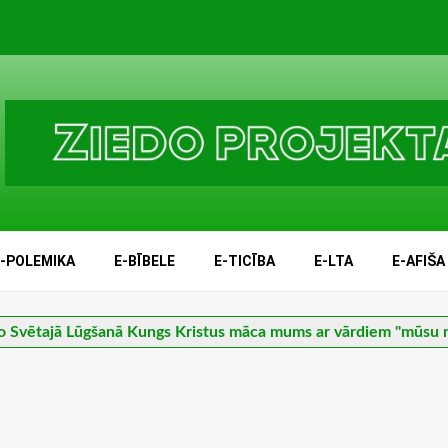
E-POLEMIKA
E-BĪBELE
E-TICĪBA
E-LTA
E-AFIŠA
o Svētajā Lūgšanā Kungs Kristus māca mums ar vārdiem "mūsu 