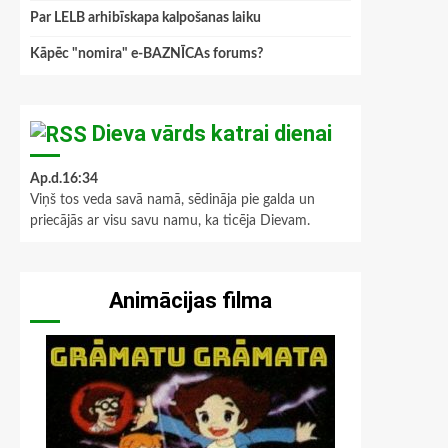
Par LELB arhibīskapa kalpošanas laiku
Kāpēc "nomira" e-BAZNĪCAs forums?
Dieva vārds katrai dienai
Ap.d.16:34
Viņš tos veda savā namā, sēdināja pie galda un
priecājās ar visu savu namu, ka ticēja Dievam.
Animācijas filma