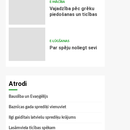
E-MĀCĪBA
Vajadzība pēc grēku
piedošanas un ticības
E-LŪGŠANAS
Par spēju noliegt sevi
Atrodi
Bauslība un Evaņģēlijs
Baznīcas gada sprediķi vienuviet
Ilgi gaidītais latviešu sprediķu krājums
Lasāmviela ticības spēkam