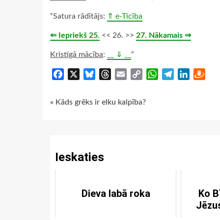
“Satura rādītājs:
⇑ e-Ticība
⇐ Iepriekš 25.
<< 26. >>
27. Nākamais ⇒
Kristīgā mācība
:
__ ⇓ __
“
Facebook
X
Bluesky
Threads
Email
Copy
WhatsApp
Telegram
LinkedIn
Dra
Link
Continue
« Kāds grēks ir elku kalpība?
Reading
Ieskaties
Dieva labā roka
Ko B
Jēzu