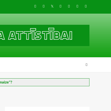
Draugiem
Facebook
Twitter
Instagram
LinkedIn
whatsapp
RSS
maize"?