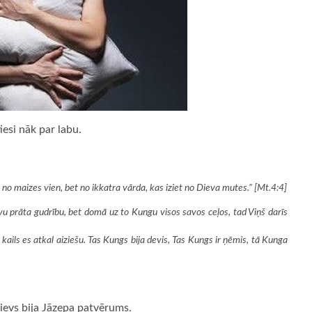
esi nāk par labu.
vo no maizes vien, bet no ikkatra vārda, kas iziet no Dieva mutes.” [Mt.4:4]
avu prāta gudrību, bet domā uz to Kungu visos savos ceļos, tad Viņš darīs
kails es atkal aiziešu. Tas Kungs bija devis, Tas Kungs ir ņēmis, tā Kunga
ievs bija Jāzepa patvērums.