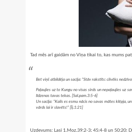
Tad mēs arī gaidām no Viņa tikai to, kas mums pati
Bet viņš atbildēja un sacīja: “Stāv rakstīts: cilvēks nedzī
Paļaujies uz to Kungu no visas sirds un nepaļaujies uz s
līdzenas tavas tekas. [Sal.pam.3:5-6]
Un sacīja: “Kails es esmu nācis no savas mātes klēpja, un 
vārds lai ir slavēts!” [Īj.1:21]
Uzdevums
: Lasi 1.Moz.39:2-3; 45:4-8 un 50:20: D