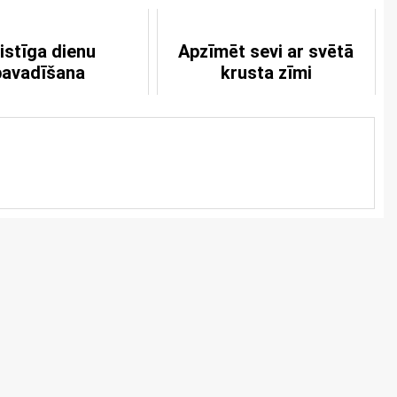
istīga dienu
Apzīmēt sevi ar svētā
pavadīšana
krusta zīmi