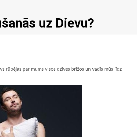
aušanās uz Dievu?
evs rūpējas par mums visos dzīves brīžos un vadīs mūs līdz