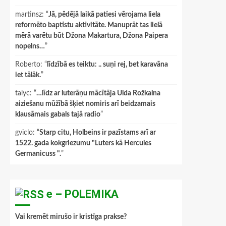
martinsz
: “
Jā, pēdējā laikā patiesi vērojama liela
reformēto baptistu aktivitāte. Manuprāt tas lielā
mērā varētu būt Džona Makartura, Džona Paipera
nopelns…
”
Roberto
: “
līdzībā es teiktu: .. suņi rej, bet karavāna
iet tālāk.
”
talyc
: “
…līdz ar luterāņu mācītāja Ulda Rožkalna
aiziešanu mūžībā šķiet nomiris arī beidzamais
klausāmais gabals tajā radio
”
gviclo
: “
Starp citu, Holbeins ir pazīstams arī ar
1522. gada kokgriezumu "Luters kā Hercules
Germanicuss ".
”
e – POLEMIKA
Vai kremēt mirušo ir kristīga prakse?