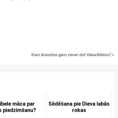
ugiem
Kam draudzes gans nevar dot Vakarēdienu? »
ībele māca par
Sēdēšana pie Dieva labās
s piedzimšanu?
rokas