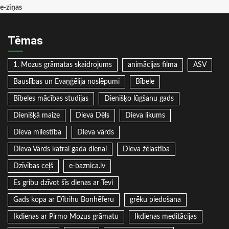
e-ziņas
Tēmas
1. Mozus grāmatas skaidrojums
animācijas filma
ASV
Bauslības un Evaņģēlija noslēpumi
Bībele
Bībeles mācības studijas
Dienišķo lūgšanu gads
Dienišķā maize
Dieva Dēls
Dieva likums
Dieva mīlestība
Dieva vārds
Dieva Vārds katrai gada dienai
Dieva žēlastība
Dzīvības ceļš
e-baznica.lv
Es gribu dzīvot šīs dienas ar Tevi
Gads kopa ar Dītrihu Bonhēferu
grēku piedošana
Ikdienas ar Pirmo Mozus grāmatu
Ikdienas meditācijas