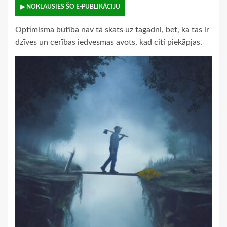
▶ NOKLAUSIES ŠO E-PUBLIKĀCIJU
Optimisma būtība nav tā skats uz tagadni, bet, ka tas ir
dzīves un cerības iedvesmas avots, kad citi piekāpjas.