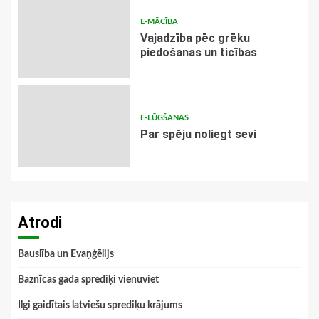
E-MĀCĪBA
Vajadzība pēc grēku
piedošanas un ticības
E-LŪGŠANAS
Par spēju noliegt sevi
Atrodi
Bauslība un Evaņģēlijs
Baznīcas gada sprediķi vienuviet
Ilgi gaidītais latviešu sprediķu krājums