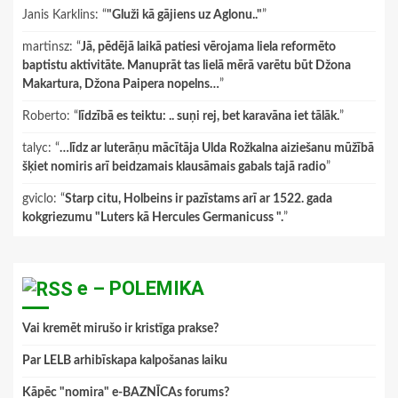
Janis Karklins
: “
"Gluži kā gājiens uz Aglonu.."
”
martinsz
: “
Jā, pēdējā laikā patiesi vērojama liela reformēto
baptistu aktivitāte. Manuprāt tas lielā mērā varētu būt Džona
Makartura, Džona Paipera nopelns…
”
Roberto
: “
līdzībā es teiktu: .. suņi rej, bet karavāna iet tālāk.
”
talyc
: “
…līdz ar luterāņu mācītāja Ulda Rožkalna aiziešanu mūžībā
šķiet nomiris arī beidzamais klausāmais gabals tajā radio
”
gviclo
: “
Starp citu, Holbeins ir pazīstams arī ar 1522. gada
kokgriezumu "Luters kā Hercules Germanicuss ".
”
e – POLEMIKA
Vai kremēt mirušo ir kristīga prakse?
Par LELB arhibīskapa kalpošanas laiku
Kāpēc "nomira" e-BAZNĪCAs forums?