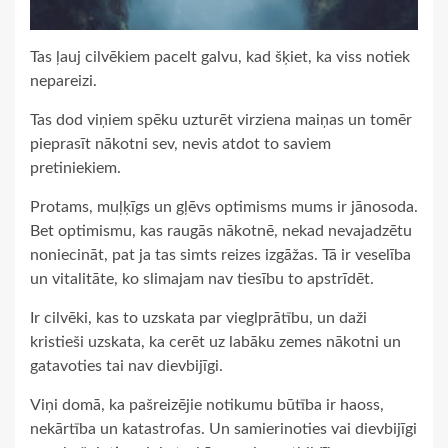
Tas ļauj cilvēkiem pacelt galvu, kad šķiet, ka viss notiek
nepareizi.
Tas dod viņiem spēku uzturēt virziena maiņas un tomēr
pieprasīt nākotni sev, nevis atdot to saviem
pretiniekiem.
Protams, muļķīgs un gļēvs optimisms mums ir jānosoda.
Bet optimismu, kas raugās nākotnē, nekad nevajadzētu
noniecināt, pat ja tas simts reizes izgāžas. Tā ir veselība
un vitalitāte, ko slimajam nav tiesību to apstrīdēt.
Ir cilvēki, kas to uzskata par vieglprātību, un daži
kristieši uzskata, ka cerēt uz labāku zemes nākotni un
gatavoties tai nav dievbijīgi.
Viņi domā, ka pašreizējie notikumu būtība ir haoss,
nekārtība un katastrofas. Un samierinoties vai dievbijīgi