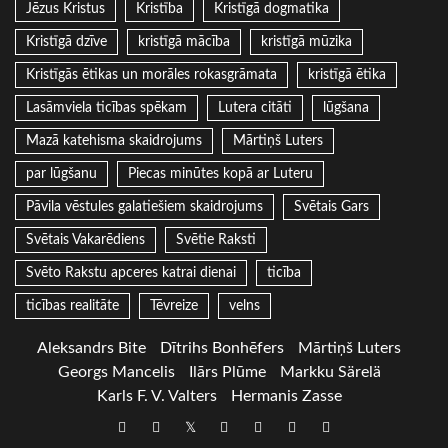
Jēzus Kristus
Kristība
Kristīgā dogmatika
Kristīgā dzīve
kristīgā mācība
kristīgā mūzika
Kristīgās ētikas un morāles rokasgrāmata
kristīgā ētika
Lasāmviela ticības spēkam
Lutera citāti
lūgšana
Mazā katehisma skaidrojums
Mārtiņš Luters
par lūgšanu
Piecas minūtes kopā ar Luteru
Pāvila vēstules galatiešiem skaidrojums
Svētais Gars
Svētais Vakarēdiens
Svētie Raksti
Svēto Rakstu apceres katrai dienai
ticība
ticības realitāte
Tēvreize
velns
Aleksandrs Bite
Dītrihs Bonhēfers
Mārtiņš Luters
Georgs Mancelis
Ilārs Plūme
Markku Särelä
Karls F. V. Valters
Hermanis Zasse
Draugiem
Facebook
Twitter
Instagram
LinkedIn
whatsapp
RSS