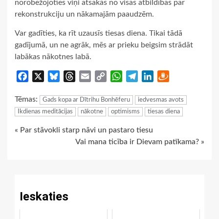
norobežojoties viņi atsakās no visas atbildības par
rekonstrukciju un nākamajām paaudzēm.
Var gadīties, ka rīt uzausīs tiesas diena. Tikai tādā
gadījumā, un ne agrāk, mēs ar prieku beigsim strādāt
labākas nākotnes labā.
Facebook
X
Bluesky
Threads
Email
Copy
WhatsApp
Telegram
LinkedIn
Draugiem
Link
Tēmas:
Gads kopa ar Dītrihu Bonhēferu
iedvesmas avots
Ikdienas meditācijas
nākotne
optimisms
tiesas diena
Continue
« Par stāvokli starp nāvi un pastaro tiesu
Vai mana ticība ir Dievam patīkama? »
Reading
Ieskaties