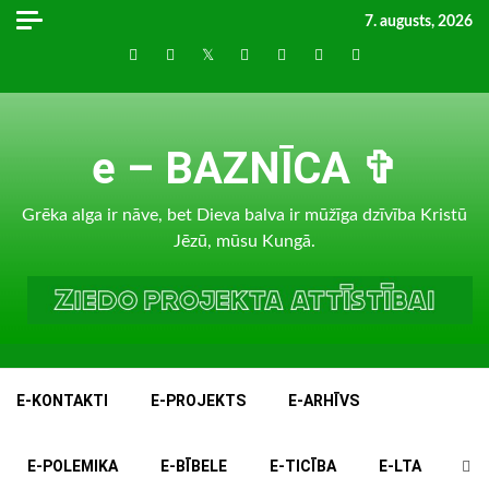
Skip
7. augusts, 2026
to
Draugiem
Facebook
Twitter
Instagram
LinkedIn
whatsapp
RSS
content
e – BAZNĪCA ✞
Grēka alga ir nāve, bet Dieva balva ir mūžīga dzīvība Kristū
Jēzū, mūsu Kungā.
E-KONTAKTI
E-PROJEKTS
E-ARHĪVS
E-POLEMIKA
E-BĪBELE
E-TICĪBA
E-LTA