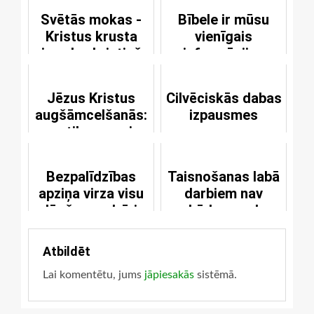
Svētās mokas -
Bībele ir mūsu
Kristus krusta
vienīgais
pieredze kristieša
informācijas
dzīvē
avots attiecībā uz
nākotni
Jēzus Kristus
Cilvēciskās dabas
augšāmcelšanās:
izpausmes
notikums vai
interpretējuma
elements
Bezpalīdzības
Taisnošanas labā
apziņa virza visu
darbiem nav
lūgšanas dzīvi
nekādu nopelnu
Atbildēt
Lai komentētu, jums
jāpiesakās
sistēmā.