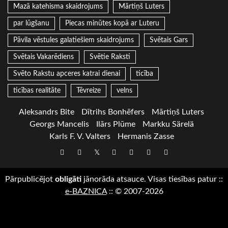
Mazā katehisma skaidrojums
Mārtiņš Luters
par lūgšanu
Piecas minūtes kopā ar Luteru
Pāvila vēstules galatiešiem skaidrojums
Svētais Gars
Svētais Vakarēdiens
Svētie Raksti
Svēto Rakstu apceres katrai dienai
ticība
ticības realitāte
Tēvreize
velns
Aleksandrs Bite
Dītrihs Bonhēfers
Mārtiņš Luters
Georgs Mancelis
Ilārs Plūme
Markku Särelä
Karls F. V. Valters
Hermanis Zasse
Draugiem
Facebook
Twitter
Instagram
LinkedIn
whatsapp
RSS
Pārpublicējot
obligāti
jānorāda atsauce. Visas tiesības patur
::
e-BAZNICA
::
© 2007-2026