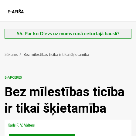
E-AFIŠA
56. Par ko Dievs uz mums runā ceturtajā bauslī?
Sākums
Bez mīlestības ticība ir tikai šķietamība
E-APCERES
Bez mīlestības ticība
ir tikai šķietamība
Karls F. V. Valters