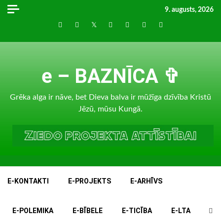
Skip
9. augusts, 2026
to
Draugiem
Facebook
Twitter
Instagram
LinkedIn
whatsapp
RSS
content
e – BAZNĪCA ✞
Grēka alga ir nāve, bet Dieva balva ir mūžīga dzīvība Kristū
Jēzū, mūsu Kungā.
E-KONTAKTI
E-PROJEKTS
E-ARHĪVS
E-POLEMIKA
E-BĪBELE
E-TICĪBA
E-LTA