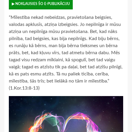
▶ NOKLAUSIES ŠO E-PUBLIKĀCIJU
“Mīlestība nekad nebeidzas, pravietošana beigsies,
valodas apklusīs, atziņa izbeigsies. Jo nepilnīga ir mūsu
atziņa un nepilnīga mūsu pravietošana. Bet, kad nāks
pilnība, tad beigsies, kas bija nepilnīgs. Kad biju bērns,
es runāju kā bērns, man bija bērna tieksmes un bērna
prāts, bet, kad kļuvu vīrs, tad atmetu bērna dabu. Mēs
tagad visu redzam mīklaini, kā spogulī, bet tad vaigu
vaigā; tagad es atzīstu tik pa daļai, bet tad atzīšu pilnīgi,
kā es pats esmu atzīts. Tā nu paliek ticība, cerība,
mīlestība, šās trīs; bet lielākā no tām ir mīlestība.”
(1.Kor.13:8-13)