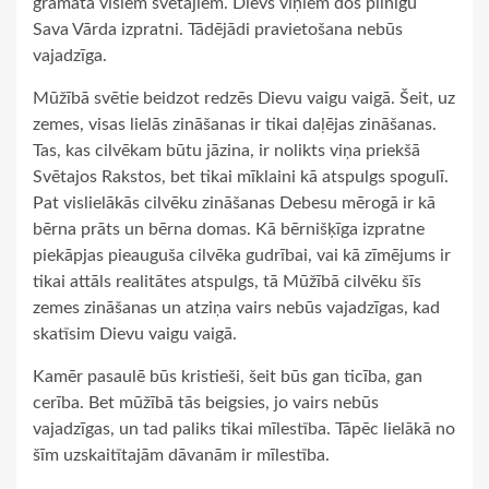
grāmata visiem svētajiem. Dievs viņiem dos pilnīgu
Sava Vārda izpratni. Tādējādi pravietošana nebūs
vajadzīga.
Mūžībā svētie beidzot redzēs Dievu vaigu vaigā. Šeit, uz
zemes, visas lielās zināšanas ir tikai daļējas zināšanas.
Tas, kas cilvēkam būtu jāzina, ir nolikts viņa priekšā
Svētajos Rakstos, bet tikai mīklaini kā atspulgs spogulī.
Pat vislielākās cilvēku zināšanas Debesu mērogā ir kā
bērna prāts un bērna domas. Kā bērnišķīga izpratne
piekāpjas pieauguša cilvēka gudrībai, vai kā zīmējums ir
tikai attāls realitātes atspulgs, tā Mūžībā cilvēku šīs
zemes zināšanas un atziņa vairs nebūs vajadzīgas, kad
skatīsim Dievu vaigu vaigā.
Kamēr pasaulē būs kristieši, šeit būs gan ticība, gan
cerība. Bet mūžībā tās beigsies, jo vairs nebūs
vajadzīgas, un tad paliks tikai mīlestība. Tāpēc lielākā no
šīm uzskaitītajām dāvanām ir mīlestība.