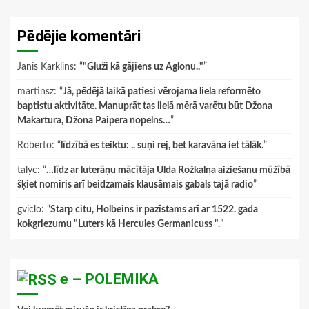
Pēdējie komentāri
Janis Karklins
: “
"Gluži kā gājiens uz Aglonu.."
”
martinsz
: “
Jā, pēdējā laikā patiesi vērojama liela reformēto
baptistu aktivitāte. Manuprāt tas lielā mērā varētu būt Džona
Makartura, Džona Paipera nopelns…
”
Roberto
: “
līdzībā es teiktu: .. suņi rej, bet karavāna iet tālāk.
”
talyc
: “
…līdz ar luterāņu mācītāja Ulda Rožkalna aiziešanu mūžībā
šķiet nomiris arī beidzamais klausāmais gabals tajā radio
”
gviclo
: “
Starp citu, Holbeins ir pazīstams arī ar 1522. gada
kokgriezumu "Luters kā Hercules Germanicuss ".
”
e – POLEMIKA