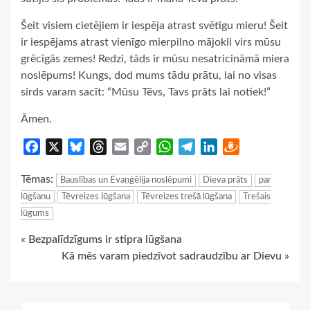
Šeit visiem cietējiem ir iespēja atrast svētīgu mieru! Šeit
ir iespējams atrast vienīgo mierpilno mājokli virs mūsu
grēcīgās zemes! Redzi, tāds ir mūsu nesatricināmā miera
noslēpums! Kungs, dod mums tādu prātu, lai no visas
sirds varam sacīt: “Mūsu Tēvs, Tavs prāts lai notiek!”
Āmen.
Facebook
X
Bluesky
Threads
Email
Copy
WhatsApp
Telegram
LinkedIn
Draugiem
Link
Tēmas:
Bauslības un Evaņģēlija noslēpumi
Dieva prāts
par
lūgšanu
Tēvreizes lūgšana
Tēvreizes trešā lūgšana
Trešais
lūgums
Continue
« Bezpalīdzīgums ir stipra lūgšana
Kā mēs varam piedzīvot sadraudzību ar Dievu »
Reading