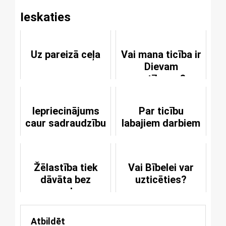
Ieskaties
Uz pareizā ceļa
Vai mana ticība ir
Dievam
patīkama?
Iepriecinājums
Par ticību
caur sadraudzību
labajiem darbiem
Žēlastība tiek
Vai Bībelei var
dāvāta bez
uzticēties?
nopelna
Atbildēt