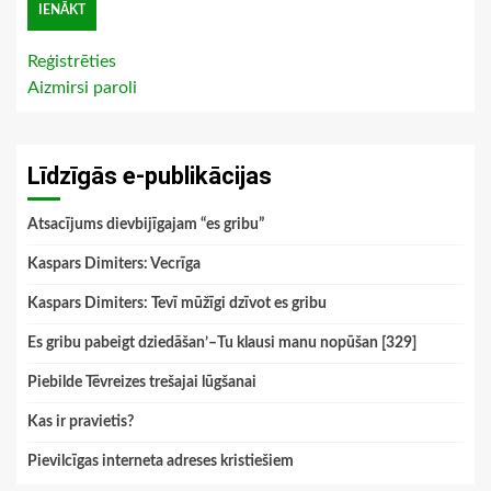
Reģistrēties
Aizmirsi paroli
Līdzīgās e-publikācijas
Atsacījums dievbijīgajam “es gribu”
Kaspars Dimiters: Vecrīga
Kaspars Dimiters: Tevī mūžīgi dzīvot es gribu
Es gribu pabeigt dziedāšan’–Tu klausi manu nopūšan [329]
Piebilde Tēvreizes trešajai lūgšanai
Kas ir pravietis?
Pievilcīgas interneta adreses kristiešiem