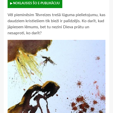
▶ NOKLAUSIES ŠO E-PUBLIKĀCIJU
Vēl pieminēsim Tēvreizes trešā lūguma pielietojumu, kas
daudziem kristiešiem tik bieži ir palīdzējis. Ko darīt, kad
jāpieņem lēmums, bet tu nezini Dieva prātu un
nesaproti, ko darīt?