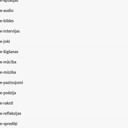
e-aptaujas
e-audio
e-bildes
e-intervijas
e-joki
e-lūgšanas
e-mācība
e-mūzika
e-paziņojumi
e-poēzija
e-raksti
e-refleksijas
e-sprediķi