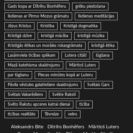
Gads kopa ar Dītrihu Bonhēferu
grēku piedošana
Ikdienas ar Pirmo Mozus grāmatu
Ikdienas meditācijas
Jēzus Kristus
Kristība
Kristīgā dogmatika
Kristīgā dzīve
kristīgā mācība
kristīgā mūzika
Kristīgās ētikas un morāles rokasgrāmata
kristīgā ētika
Lasāmviela ticības spēkam
Lutera citāti
lūgšana
Mazā katehisma skaidrojums
Mārtiņš Luters
par lūgšanu
Piecas minūtes kopā ar Luteru
Pāvila vēstules galatiešiem skaidrojums
Svētais Gars
Svētais Vakarēdiens
Svētie Raksti
Svēto Rakstu apceres katrai dienai
ticība
ticības realitāte
Tēvreize
velns
Aleksandrs Bite
Dītrihs Bonhēfers
Mārtiņš Luters