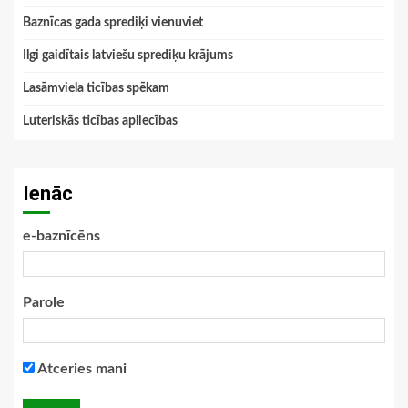
Baznīcas gada sprediķi vienuviet
Ilgi gaidītais latviešu sprediķu krājums
Lasāmviela ticības spēkam
Luteriskās ticības apliecības
Ienāc
e-baznīcēns
Parole
Atceries mani