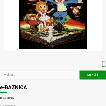
Meklēt:
e-BAZNĪCĀ
e-apceres