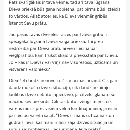
Pats svarīgākais ir tava vēlme, tad arī tava lūgšana
Dieva priekšā būs gana nopietna, pat pirms būsi izteicis
to vārdos. Allaž atceries, ka Dievs vienmēr gribēs
īstenot Savu prātu.
Jau pašas tavas dvēseles raizes par Dieva gribu ir
spēcīgākā lūgšana Dieva vaiga priekšā. Turpretī
nedrošība par Dieva prātu arvien liecina par
vieglprātību, kam trūkst skaidra priekšstata par Dievu.
Jo – kas ir Dievs? Vai Viņš nav visuresošs, uzticams un
visvarens Valdnieks?
Diemžēl daudzi nenovērtē šīs mācības nozīmi. Cik gan
daudz mokošu dzīves situāciju, cik daudz nelaimju
laulības dzīvē nebūtu jāpiedzīvo, ja cilvēks glabātu šo
mācību sev pie sirds! Cik tas būtu svētīgs miers, cik
varens mūris pret visiem velna kārdinājumiem, ja es ar
pārliecību varētu sacīt: “Dievs ir mans uzticamais un
gudrais Tēvs, kas mani ir licis šajā dzīves situācijā un
sūtījis šīs problēmas. Tāds ir mana Tēva prāts!”