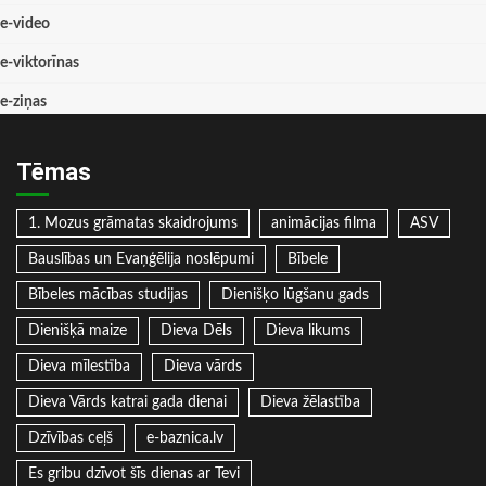
e-video
e-viktorīnas
e-ziņas
Tēmas
1. Mozus grāmatas skaidrojums
animācijas filma
ASV
Bauslības un Evaņģēlija noslēpumi
Bībele
Bībeles mācības studijas
Dienišķo lūgšanu gads
Dienišķā maize
Dieva Dēls
Dieva likums
Dieva mīlestība
Dieva vārds
Dieva Vārds katrai gada dienai
Dieva žēlastība
Dzīvības ceļš
e-baznica.lv
Es gribu dzīvot šīs dienas ar Tevi