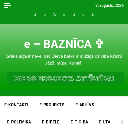
Skip
9. augusts, 2026
to
Draugiem
Facebook
Twitter
Instagram
LinkedIn
whatsapp
RSS
content
e – BAZNĪCA ✞
Grēka alga ir nāve, bet Dieva balva ir mūžīga dzīvība Kristū
Jēzū, mūsu Kungā.
E-KONTAKTI
E-PROJEKTS
E-ARHĪVS
E-POLEMIKA
E-BĪBELE
E-TICĪBA
E-LTA