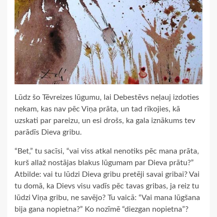
Lūdz šo Tēvreizes lūgumu, lai Debestēvs neļauj izdoties
nekam, kas nav pēc Viņa prāta, un tad rīkojies, kā
uzskati par pareizu, un esi drošs, ka gala iznākums tev
parādīs Dieva gribu.
“Bet,” tu sacīsi, “vai viss atkal nenotiks pēc mana prāta,
kurš allaž nostājas blakus lūgumam par Dieva prātu?”
Atbilde: vai tu lūdzi Dieva gribu pretēji savai gribai? Vai
tu domā, ka Dievs visu vadīs pēc tavas gribas, ja reiz tu
lūdzi Viņa gribu, ne savējo? Tu vaicā: “Vai mana lūgšana
bija gana nopietna?” Ko nozīmē “diezgan nopietna”?