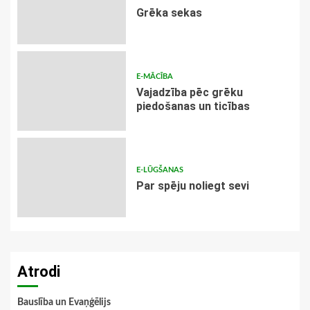
Grēka sekas
E-MĀCĪBA
Vajadzība pēc grēku
piedošanas un ticības
E-LŪGŠANAS
Par spēju noliegt sevi
Atrodi
Bauslība un Evaņģēlijs