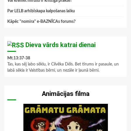
Vai kremēt mirušo ir kristīga prakse?
Par LELB arhibīskapa kalpošanas laiku
Kāpēc "nomira" e-BAZNĪCAs forums?
Dieva vārds katrai dienai
Mt.13:37-38
Tas, kas sēj labo sēklu, ir Cilvēka Dēls. Bet tīrums ir pasaule, un
labā sēkla ir Valstības bērni, un nezāle ir ļaunā bērni.
Animācijas filma