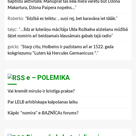
baptistu aktivitāte. Manuprāt tas lielā mērā varētu būt Džona
Makartura, Džona Paipera nopelns…
”
Roberto
: “
līdzībā es teiktu: .. suņi rej, bet karavāna iet tālāk.
”
talyc
: “
…līdz ar luterāņu mācītāja Ulda Rožkalna aiziešanu mūžībā
šķiet nomiris arī beidzamais klausāmais gabals tajā radio
”
gviclo
: “
Starp citu, Holbeins ir pazīstams arī ar 1522. gada
kokgriezumu "Luters kā Hercules Germanicuss ".
”
e – POLEMIKA
Vai kremēt mirušo ir kristīga prakse?
Par LELB arhibīskapa kalpošanas laiku
Kāpēc "nomira" e-BAZNĪCAs forums?