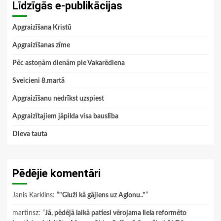
Līdzīgās e-publikācijas
Apgraizīšana Kristū
Apgraizīšanas zīme
Pēc astoņām dienām pie Vakarēdiena
Sveicieni 8.martā
Apgraizīšanu nedrīkst uzspiest
Apgraizītajiem jāpilda visa bauslība
Dieva tauta
Pēdējie komentāri
Janis Karklins
: “
"Gluži kā gājiens uz Aglonu.."
”
martinsz
: “
Jā, pēdējā laikā patiesi vērojama liela reformēto