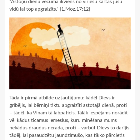
“Astoņu dienu vecumā ikviens no vīriešu kārtas jūsu
vidū lai top apgraizīts.” [1.Moz.17:12]
Tāda ir pirmā atbilde uz jautājumu: kādēļ Dievs ir
gribējis, lai bērniņi tiktu apgraizīti astotajā dienā, proti
– tādēļ, ka Viņam tā labpaticis. Tālāk iespējams norādīt
vēl kādus ticamus iemeslus, kuru minēšana mums
nekādus draudus nerada, proti – varbūt Dievs to darījis
tādēļ, lai pasaudzētu jaundzimušo, kas tikko pārcietis