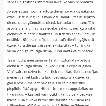
sāpes un grūtības dzemdību laikā, ka viņš nenomirtu.
Jo apslēptajā nozīmē astotā diena norāda uz nākamo
dzīvi. Kristus ir gulējis kapā visu sabatu, tas ir, septīto
dienu, un augšāmcēlies dienā, kas seko sabatam. Tā ir
astotā diena un jaunas nedēļas sākums, pēc kura citas
dienas vairs netiek skaitītas. Jo Kristus ar savu nāvi ir
noslēdzis šī laika nedēļu un astotajā dienā iegājis citā
dzīvē, kurā dienas vairs netiek skaitītas – tur ir tikai
viena vienīga, mūžīga diena, kurai nakts vairs neseko.
Tas ir gudri, meistarīgi un kristīgi izdomāts – astotā
diena ir mūžīgā diena. Jo, kad Kristus ceļas augšām,
Viņš vairs nedzīvo tur, kur tiek skaitītas dienas, nedēļas,
mēneši vai vēl kādi citi laiki, bet mūžīgajā dzīvē, kam
gan ir iesākums, bet nav gala. Un šajā dzīvē tiks
piepildīta īstā apgraizīšana. Jo tur tiks apgraizītas ne
tikai sirdis – kas šeit var notikt tikai ticībā – bet visa
miesa, visa cilvēka būtne tiks šķīstīta no visiem tās
trūkumiem, vājībām, neziņas, kārībām, grēkiem un