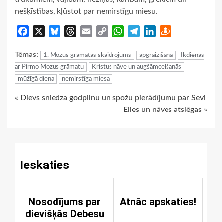
nešķīstības, kļūstot par nemirstīgu miesu.
Facebook
X
Bluesky
Threads
Email
Copy
WhatsApp
Telegram
LinkedIn
Draugiem
Link
Tēmas:
1. Mozus grāmatas skaidrojums
apgraizīšana
Ikdienas
ar Pirmo Mozus grāmatu
Kristus nāve un augšāmcelšanās
mūžīgā diena
nemirstīga miesa
Continue
« Dievs sniedza godpilnu un spožu pierādījumu par Sevi
Elles un nāves atslēgas »
Reading
Ieskaties
Nosodījums par
Atnāc apskaties!
dievišķās Debesu