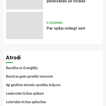
piedošanas un ticības
E-LŪGŠANAS
Par spēju noliegt sevi
Atrodi
Bauslība un Evaņģēlijs
Baznīcas gada sprediķi vienuviet
Ilgi gaidītais latviešu sprediķu krājums
Lasāmviela ticības spēkam
Luteriskās ticības apliecības