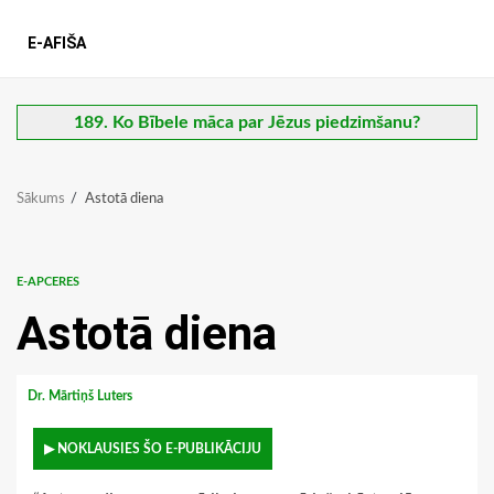
E-AFIŠA
189. Ko Bībele māca par Jēzus piedzimšanu?
Sākums
Astotā diena
E-APCERES
Astotā diena
Dr. Mārtiņš Luters
▶ NOKLAUSIES ŠO E-PUBLIKĀCIJU