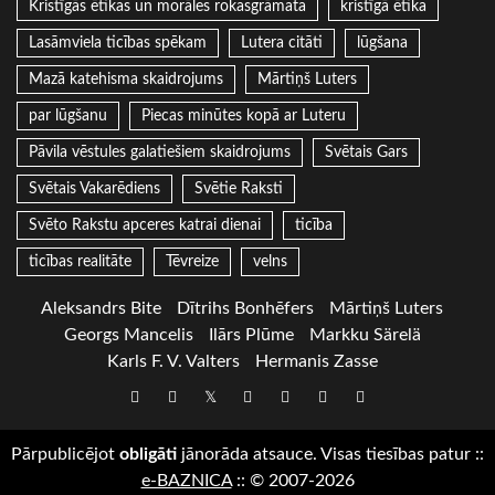
Kristīgās ētikas un morāles rokasgrāmata
kristīgā ētika
Lasāmviela ticības spēkam
Lutera citāti
lūgšana
Mazā katehisma skaidrojums
Mārtiņš Luters
par lūgšanu
Piecas minūtes kopā ar Luteru
Pāvila vēstules galatiešiem skaidrojums
Svētais Gars
Svētais Vakarēdiens
Svētie Raksti
Svēto Rakstu apceres katrai dienai
ticība
ticības realitāte
Tēvreize
velns
Aleksandrs Bite
Dītrihs Bonhēfers
Mārtiņš Luters
Georgs Mancelis
Ilārs Plūme
Markku Särelä
Karls F. V. Valters
Hermanis Zasse
Draugiem
Facebook
Twitter
Instagram
LinkedIn
whatsapp
RSS
Pārpublicējot
obligāti
jānorāda atsauce. Visas tiesības patur
::
e-BAZNICA
::
© 2007-2026