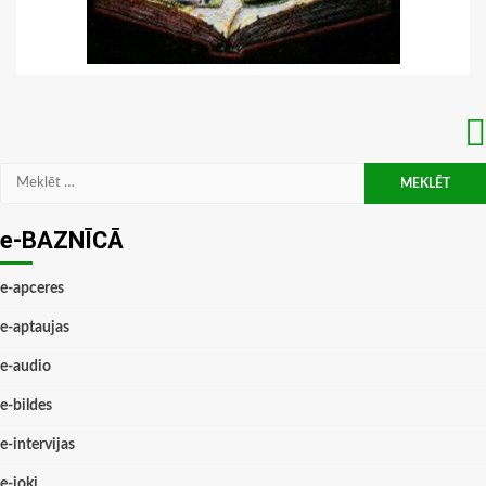
Meklēt:
e-BAZNĪCĀ
e-apceres
e-aptaujas
e-audio
e-bildes
e-intervijas
e-joki