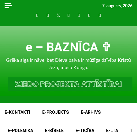
Skip
7. augusts, 2026
to
Draugiem
Facebook
Twitter
Instagram
LinkedIn
whatsapp
RSS
content
e – BAZNĪCA ✞
Grēka alga ir nāve, bet Dieva balva ir mūžīga dzīvība Kristū
Jēzū, mūsu Kungā.
E-KONTAKTI
E-PROJEKTS
E-ARHĪVS
E-POLEMIKA
E-BĪBELE
E-TICĪBA
E-LTA