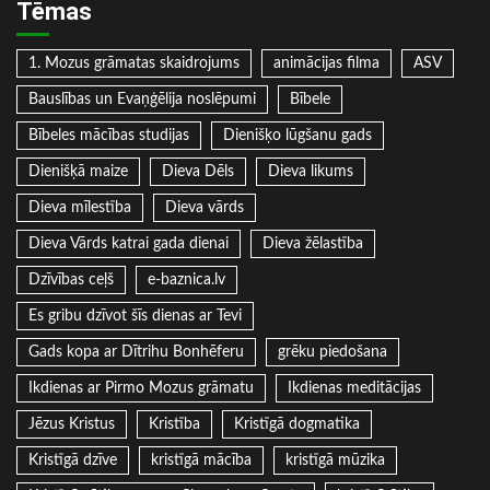
Tēmas
1. Mozus grāmatas skaidrojums
animācijas filma
ASV
Bauslības un Evaņģēlija noslēpumi
Bībele
Bībeles mācības studijas
Dienišķo lūgšanu gads
Dienišķā maize
Dieva Dēls
Dieva likums
Dieva mīlestība
Dieva vārds
Dieva Vārds katrai gada dienai
Dieva žēlastība
Dzīvības ceļš
e-baznica.lv
Es gribu dzīvot šīs dienas ar Tevi
Gads kopa ar Dītrihu Bonhēferu
grēku piedošana
Ikdienas ar Pirmo Mozus grāmatu
Ikdienas meditācijas
Jēzus Kristus
Kristība
Kristīgā dogmatika
Kristīgā dzīve
kristīgā mācība
kristīgā mūzika