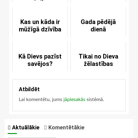
mācības
pazaudēšanu
Kas un kāda ir
Gada pēdējā
mūžīgā dzīvība
dienā
Kā Dievs pazīst
Tikai no Dieva
savējos?
žēlastības
Atbildēt
Lai komentētu, jums
jāpiesakās
sistēmā.
Aktuālākie
Komentētākie