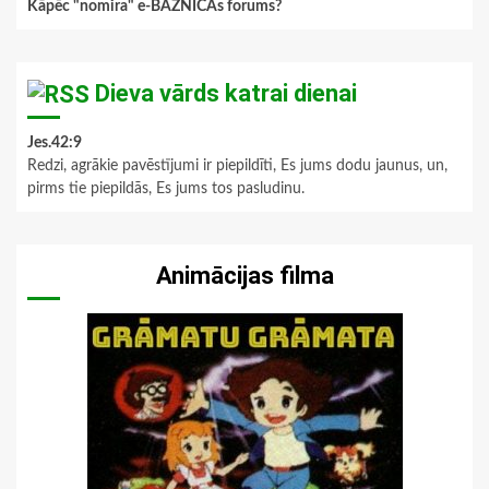
Kāpēc "nomira" e-BAZNĪCAs forums?
Dieva vārds katrai dienai
Jes.42:9
Redzi, agrākie pavēstījumi ir piepildīti, Es jums dodu jaunus, un,
pirms tie piepildās, Es jums tos pasludinu.
Animācijas filma