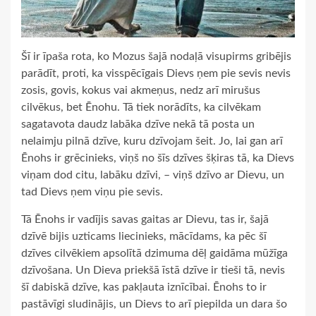
Šī ir īpaša rota, ko Mozus šajā nodaļā visupirms gribējis
parādīt, proti, ka visspēcīgais Dievs ņem pie sevis nevis
zosis, govis, kokus vai akmeņus, nedz arī mirušus
cilvēkus, bet Ēnohu. Tā tiek norādīts, ka cilvēkam
sagatavota daudz labāka dzīve nekā tā posta un
nelaimju pilnā dzīve, kuru dzīvojam šeit. Jo, lai gan arī
Ēnohs ir grēcinieks, viņš no šīs dzīves šķiras tā, ka Dievs
viņam dod citu, labāku dzīvi, – viņš dzīvo ar Dievu, un
tad Dievs ņem viņu pie sevis.
Tā Ēnohs ir vadījis savas gaitas ar Dievu, tas ir, šajā
dzīvē bijis uzticams liecinieks, mācīdams, ka pēc šī
dzīves cilvēkiem apsolītā dzimuma dēļ gaidāma mūžīga
dzīvošana. Un Dieva priekšā īstā dzīve ir tieši tā, nevis
šī dabiskā dzīve, kas pakļauta iznīcībai. Ēnohs to ir
pastāvīgi sludinājis, un Dievs to arī piepilda un dara šo