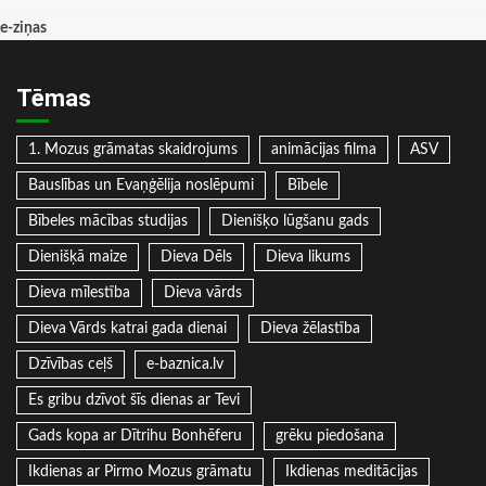
e-ziņas
Tēmas
1. Mozus grāmatas skaidrojums
animācijas filma
ASV
Bauslības un Evaņģēlija noslēpumi
Bībele
Bībeles mācības studijas
Dienišķo lūgšanu gads
Dienišķā maize
Dieva Dēls
Dieva likums
Dieva mīlestība
Dieva vārds
Dieva Vārds katrai gada dienai
Dieva žēlastība
Dzīvības ceļš
e-baznica.lv
Es gribu dzīvot šīs dienas ar Tevi
Gads kopa ar Dītrihu Bonhēferu
grēku piedošana
Ikdienas ar Pirmo Mozus grāmatu
Ikdienas meditācijas