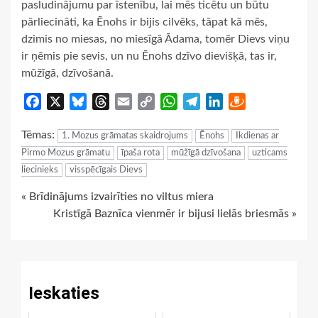
pasludinājumu par īstenību, lai mēs ticētu un būtu
pārliecināti, ka Ēnohs ir bijis cilvēks, tāpat kā mēs,
dzimis no miesas, no miesīgā Ādama, tomēr Dievs viņu
ir ņēmis pie sevis, un nu Ēnohs dzīvo dievišķā, tas ir,
mūžīgā, dzīvošanā.
Facebook
X
Bluesky
Threads
Email
Copy
WhatsApp
Telegram
LinkedIn
Draugiem
Link
Tēmas:
1. Mozus grāmatas skaidrojums
Ēnohs
Ikdienas ar
Pirmo Mozus grāmatu
īpaša rota
mūžīgā dzīvošana
uzticams
liecinieks
visspēcīgais Dievs
Continue
« Brīdinājums izvairīties no viltus miera
Kristīgā Baznīca vienmēr ir bijusi lielās briesmās »
Reading
Ieskaties