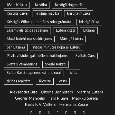
Jēzus Kristus
Kristība
Kristīgā dogmatika
Kristīgā dzīve
kristīgā mācība
kristīgā mūzika
Kristīgās ētikas un morāles rokasgrāmata
kristīgā ētika
Lasāmviela ticības spēkam
Lutera citāti
lūgšana
Mazā katehisma skaidrojums
Mārtiņš Luters
par lūgšanu
Piecas minūtes kopā ar Luteru
Pāvila vēstules galatiešiem skaidrojums
Svētais Gars
Svētais Vakarēdiens
Svētie Raksti
Svēto Rakstu apceres katrai dienai
ticība
ticības realitāte
Tēvreize
velns
Aleksandrs Bite
Dītrihs Bonhēfers
Mārtiņš Luters
Georgs Mancelis
Ilārs Plūme
Markku Särelä
Karls F. V. Valters
Hermanis Zasse
Draugiem
Facebook
Twitter
Instagram
LinkedIn
whatsapp
RSS