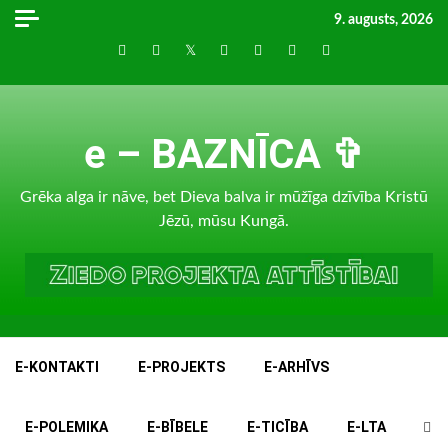
Skip
9. augusts, 2026
to
Draugiem
Facebook
Twitter
Instagram
LinkedIn
whatsapp
RSS
content
e – BAZNĪCA ✞
Grēka alga ir nāve, bet Dieva balva ir mūžīga dzīvība Kristū
Jēzū, mūsu Kungā.
E-KONTAKTI
E-PROJEKTS
E-ARHĪVS
E-POLEMIKA
E-BĪBELE
E-TICĪBA
E-LTA