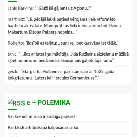
Janis Karklins
: “
"Gluži kā gājiens uz Aglonu.."
”
martinsz
: “
Jā, pēdējā laikā patiesi vērojama liela reformēto
baptistu aktivitāte. Manuprāt tas lielā mērā varētu būt Džona
Makartura, Džona Paipera nopelns…
”
Roberto
: “
līdzībā es teiktu: .. suņi rej, bet karavāna iet tālāk.
”
talyc
: “
…līdz ar luterāņu mācītāja Ulda Rožkalna aiziešanu mūžībā
šķiet nomiris arī beidzamais klausāmais gabals tajā radio
”
gviclo
: “
Starp citu, Holbeins ir pazīstams arī ar 1522. gada
kokgriezumu "Luters kā Hercules Germanicuss ".
”
e – POLEMIKA
Vai kremēt mirušo ir kristīga prakse?
Par LELB arhibīskapa kalpošanas laiku