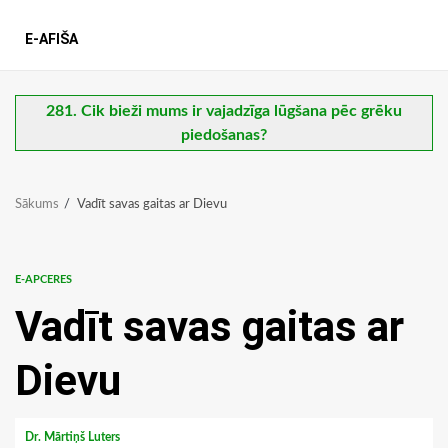
E-AFIŠA
281. Cik bieži mums ir vajadzīga lūgšana pēc grēku
piedošanas?
Sākums
Vadīt savas gaitas ar Dievu
E-APCERES
Vadīt savas gaitas ar
Dievu
Dr. Mārtiņš Luters