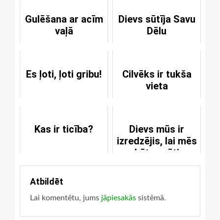
Gulēšana ar acīm
Dievs sūtīja Savu
vaļā
Dēlu
Es ļoti, ļoti gribu!
Cilvēks ir tukša
vieta
Kas ir ticība?
Dievs mūs ir
izredzējis, lai mēs
būtu svēti
Atbildēt
Lai komentētu, jums
jāpiesakās
sistēmā.