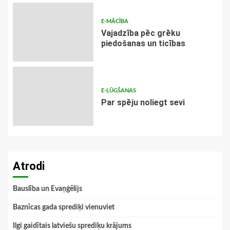
E-MĀCĪBA
Vajadzība pēc grēku
piedošanas un ticības
E-LŪGŠANAS
Par spēju noliegt sevi
Atrodi
Bauslība un Evaņģēlijs
Baznīcas gada sprediķi vienuviet
Ilgi gaidītais latviešu sprediķu krājums