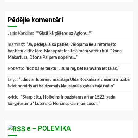
Pēdējie komentāri
Janis Karklins
: “
"Gluži kā gājiens uz Aglonu.."
”
martinsz
: “
Jā, pēdējā laikā patiesi vērojama liela reformēto
baptistu aktivitāte. Manuprāt tas lielā mērā varētu būt Džona
Makartura, Džona Paipera nopelns…
”
Roberto
: “
līdzībā es teiktu: .. suņi rej, bet karavāna iet tālāk.
”
talyc
: “
…līdz ar luterāņu mācītāja Ulda Rožkalna aiziešanu mūžībā
šķiet nomiris arī beidzamais klausāmais gabals tajā radio
”
gviclo
: “
Starp citu, Holbeins ir pazīstams arī ar 1522. gada
kokgriezumu "Luters kā Hercules Germanicuss ".
”
e – POLEMIKA