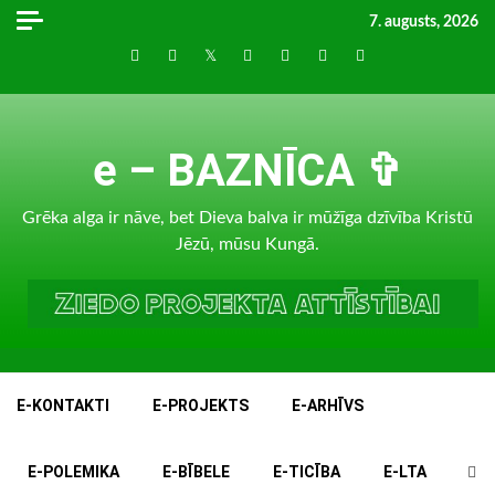
Skip
7. augusts, 2026
to
Draugiem
Facebook
Twitter
Instagram
LinkedIn
whatsapp
RSS
content
e – BAZNĪCA ✞
Grēka alga ir nāve, bet Dieva balva ir mūžīga dzīvība Kristū
Jēzū, mūsu Kungā.
E-KONTAKTI
E-PROJEKTS
E-ARHĪVS
E-POLEMIKA
E-BĪBELE
E-TICĪBA
E-LTA