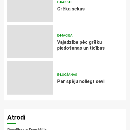
E-RAKSTI
Grēka sekas
E-MĀCĪBA
Vajadzība pēc grēku
piedošanas un ticības
E-LŪGŠANAS
Par spēju noliegt sevi
Atrodi