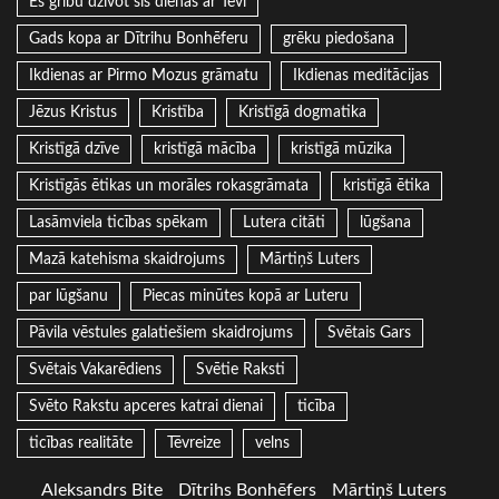
Es gribu dzīvot šīs dienas ar Tevi
Gads kopa ar Dītrihu Bonhēferu
grēku piedošana
Ikdienas ar Pirmo Mozus grāmatu
Ikdienas meditācijas
Jēzus Kristus
Kristība
Kristīgā dogmatika
Kristīgā dzīve
kristīgā mācība
kristīgā mūzika
Kristīgās ētikas un morāles rokasgrāmata
kristīgā ētika
Lasāmviela ticības spēkam
Lutera citāti
lūgšana
Mazā katehisma skaidrojums
Mārtiņš Luters
par lūgšanu
Piecas minūtes kopā ar Luteru
Pāvila vēstules galatiešiem skaidrojums
Svētais Gars
Svētais Vakarēdiens
Svētie Raksti
Svēto Rakstu apceres katrai dienai
ticība
ticības realitāte
Tēvreize
velns
Aleksandrs Bite
Dītrihs Bonhēfers
Mārtiņš Luters