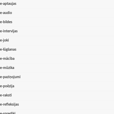
e-aptaujas
e-audio
e-bildes
e-intervijas
e-joki
e-lūgšanas
e-mācība
e-mūzika
e-paziņojumi
e-poēzija
e-raksti
e-refleksijas
e-sprediķi