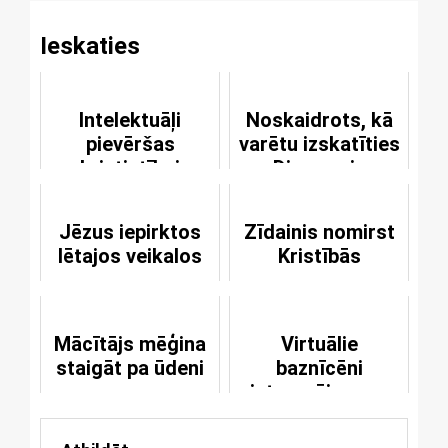
Ieskaties
Intelektuāļi
Noskaidrots, kā
pievēršas
varētu izskatīties
kristietībai
Dieva seja
Jēzus iepirktos
Zīdainis nomirst
lētajos veikalos
Kristībās
Mācītājs mēģina
Virtuālie
staigāt pa ūdeni
baznīcēni
interesējas par
seksu un
lūgšanām