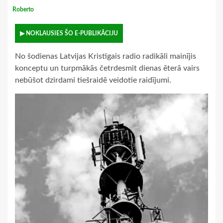
Roberto
▶ NOKLAUSIES ŠO E-PUBLIKĀCIJU
No šodienas Latvijas Kristīgais radio radikāli mainījis
konceptu un turpmākās četrdesmit dienas ēterā vairs
nebūšot dzirdami tiešraidē veidotie raidījumi.