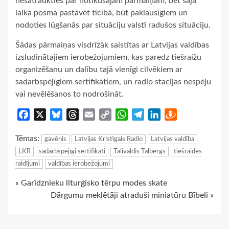
nesatraukties par notikušajām pārmaiņām, bet šajā
laika posmā pastāvēt ticībā, būt paklausīgiem un
nodoties lūgšanās par situāciju valstī radušos situāciju.
Šādas pārmaiņas visdrīzāk saistītas ar Latvijas valdības
izsludinātajiem ierobežojumiem, kas paredz tiešraižu
organizēšanu un dalību tajā vienīgi cilvēkiem ar
sadarbspējīgiem sertifikātiem, un radio stacijas nespēju
vai nevēlēšanos to nodrošināt.
Facebook
X
Bluesky
Threads
Email
Copy
WhatsApp
Telegram
LinkedIn
Draugiem
Link
Tēmas:
gavēnis
Latvijas Kristīgais Radio
Latvijas valdība
LKR
sadarbspējīgi sertifikāti
Tālivaldis Tālbergs
tiešraides
raidījumi
valdības ierobežojumi
Continue
« Garīdznieku liturģisko tērpu modes skate
Dārgumu meklētāji atraduši miniatūru Bībeli »
Reading