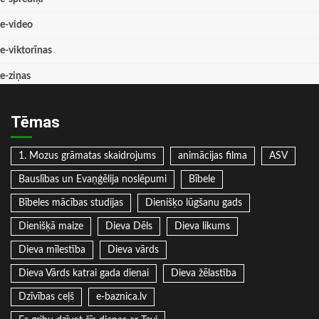
e-video
e-viktorīnas
e-ziņas
Tēmas
1. Mozus grāmatas skaidrojums
animācijas filma
ASV
Bauslības un Evaņģēlija noslēpumi
Bībele
Bībeles mācības studijas
Dienišķo lūgšanu gads
Dienišķā maize
Dieva Dēls
Dieva likums
Dieva mīlestība
Dieva vārds
Dieva Vārds katrai gada dienai
Dieva žēlastība
Dzīvības ceļš
e-baznica.lv