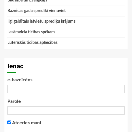
Bauslība un Evaņģēlijs
Baznīcas gada sprediķi vienuviet
Ilgi gaidītais latviešu sprediķu krājums
Lasāmviela ticības spēkam
Luteriskās ticības apliecības
Ienāc
e-baznīcēns
Parole
Atceries mani