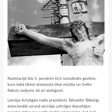
Raidstacijā līdz 5. janvārim ticis izsludināts gavēnis,
kura laikā tikšot atskaņota tikai mūzika un Svēto
Rakstu lasījumi, kā arī aizlūgumi.
Latvijas Kristīgais radio prezidents Tālivaldis Tālbergs
emocionālā uzrunā aicināja uzticīgos klausītājus