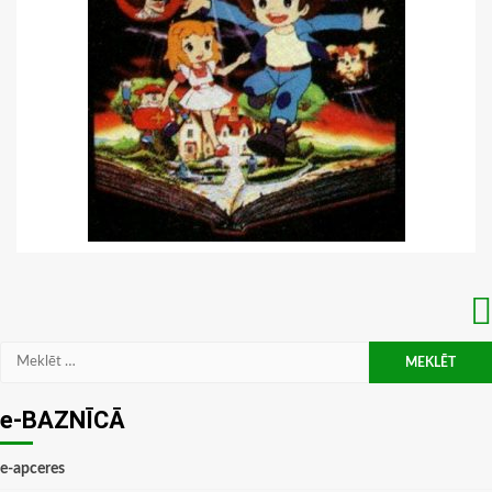
Meklēt:
e-BAZNĪCĀ
e-apceres