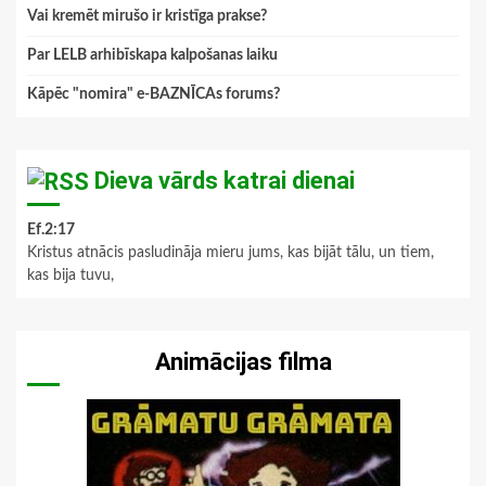
Vai kremēt mirušo ir kristīga prakse?
Par LELB arhibīskapa kalpošanas laiku
Kāpēc "nomira" e-BAZNĪCAs forums?
Dieva vārds katrai dienai
Ef.2:17
Kristus atnācis pasludināja mieru jums, kas bijāt tālu, un tiem,
kas bija tuvu,
Animācijas filma