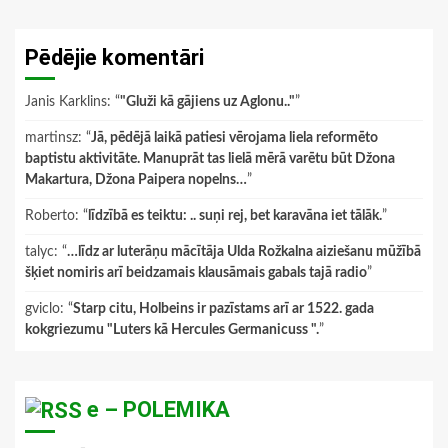
Pēdējie komentāri
Janis Karklins
: “
"Gluži kā gājiens uz Aglonu.."
”
martinsz
: “
Jā, pēdējā laikā patiesi vērojama liela reformēto
baptistu aktivitāte. Manuprāt tas lielā mērā varētu būt Džona
Makartura, Džona Paipera nopelns…
”
Roberto
: “
līdzībā es teiktu: .. suņi rej, bet karavāna iet tālāk.
”
talyc
: “
…līdz ar luterāņu mācītāja Ulda Rožkalna aiziešanu mūžībā
šķiet nomiris arī beidzamais klausāmais gabals tajā radio
”
gviclo
: “
Starp citu, Holbeins ir pazīstams arī ar 1522. gada
kokgriezumu "Luters kā Hercules Germanicuss ".
”
e – POLEMIKA