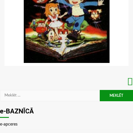
Meklēt:
e-BAZNĪCĀ
e-apceres