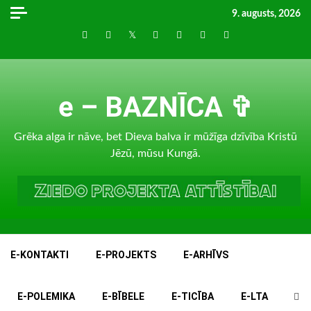
Skip
9. augusts, 2026
to
Draugiem
Facebook
Twitter
Instagram
LinkedIn
whatsapp
RSS
content
e – BAZNĪCA ✞
Grēka alga ir nāve, bet Dieva balva ir mūžīga dzīvība Kristū
Jēzū, mūsu Kungā.
E-KONTAKTI
E-PROJEKTS
E-ARHĪVS
E-POLEMIKA
E-BĪBELE
E-TICĪBA
E-LTA