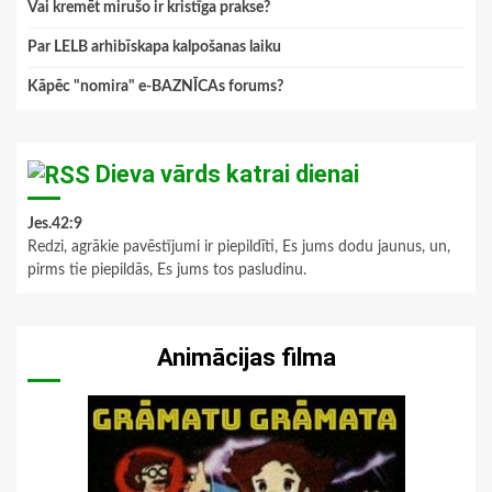
Vai kremēt mirušo ir kristīga prakse?
Par LELB arhibīskapa kalpošanas laiku
Kāpēc "nomira" e-BAZNĪCAs forums?
Dieva vārds katrai dienai
Jes.42:9
Redzi, agrākie pavēstījumi ir piepildīti, Es jums dodu jaunus, un,
pirms tie piepildās, Es jums tos pasludinu.
Animācijas filma