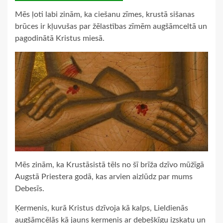
Mēs ļoti labi zinām, ka ciešanu zīmes, krustā sišanas
brūces ir kļuvušas par žēlastības zīmēm augšāmceltā un
pagodinātā Kristus miesā.
Mēs zinām, ka Krustāsistā tēls no šī brīža dzīvo mūžīgā
Augstā Priestera godā, kas arvien aizlūdz par mums
Debesīs.
Ķermenis, kurā Kristus dzīvoja kā kalps, Lieldienās
augšāmcēlās kā jauns ķermenis ar debešķīgu izskatu un