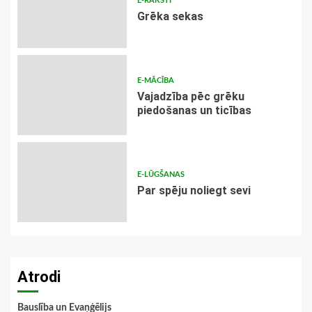
E-RAKSTI
Grēka sekas
E-MĀCĪBA
Vajadzība pēc grēku
piedošanas un ticības
E-LŪGŠANAS
Par spēju noliegt sevi
Atrodi
Bauslība un Evaņģēlijs