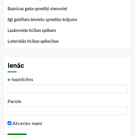
Baznīcas gada sprediķi vienuviet
Ilgi gaidītais latviešu sprediķu krājums
Lasāmviela ticības spēkam
Luteriskās ticības apliecības
Ienāc
e-baznīcēns
Parole
Atceries mani