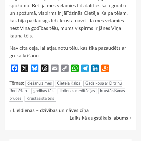
spožumu. Bet, ja mēs vēlamies līdzdalīties šajā godībā
un spožumā, vispirms ir jālīdzinās Cietēja Kalpa tēlam,
kas bija paklausīgs līdz krusta nāvei. Ja mēs vēlamies
nest Viņa godības tēlu, mums vispirms ir jānes Viņa
kauna tēls.
Nav cita ceļa, lai atjaunotu tēlu, kas tika pazaudēts ar
grēkā krišanu.
Facebook
X
Bluesky
Threads
Email
Copy
WhatsApp
Telegram
LinkedIn
Draugiem
Link
Tēmas:
ciešanu zīmes
Cietēja Kalps
Gads kopa ar Dītrihu
Bonhēferu
godības tēls
Ikdienas meditācijas
krustā sišanas
brūces
Krustāsistā tēls
Continue
« Lieldienas – dzīvības un nāves cīņa
Laiks kā augstākais labums »
Reading