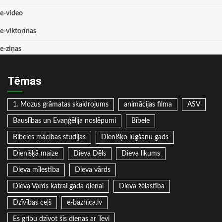
e-video
e-viktorīnas
e-ziņas
Tēmas
1. Mozus grāmatas skaidrojums
animācijas filma
ASV
Bauslības un Evaņģēlija noslēpumi
Bībele
Bībeles mācības studijas
Dienišķo lūgšanu gads
Dienišķā maize
Dieva Dēls
Dieva likums
Dieva mīlestība
Dieva vārds
Dieva Vārds katrai gada dienai
Dieva žēlastība
Dzīvības ceļš
e-baznica.lv
Es gribu dzīvot šīs dienas ar Tevi