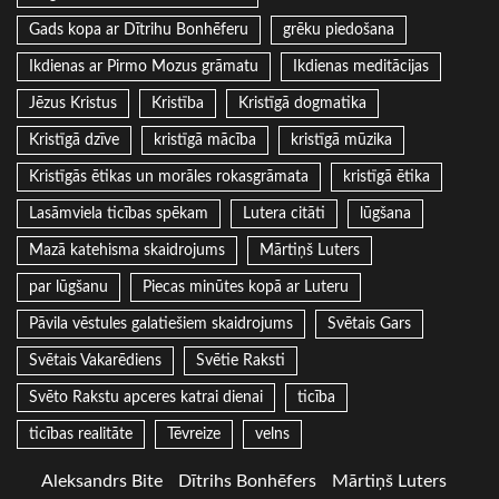
Gads kopa ar Dītrihu Bonhēferu
grēku piedošana
Ikdienas ar Pirmo Mozus grāmatu
Ikdienas meditācijas
Jēzus Kristus
Kristība
Kristīgā dogmatika
Kristīgā dzīve
kristīgā mācība
kristīgā mūzika
Kristīgās ētikas un morāles rokasgrāmata
kristīgā ētika
Lasāmviela ticības spēkam
Lutera citāti
lūgšana
Mazā katehisma skaidrojums
Mārtiņš Luters
par lūgšanu
Piecas minūtes kopā ar Luteru
Pāvila vēstules galatiešiem skaidrojums
Svētais Gars
Svētais Vakarēdiens
Svētie Raksti
Svēto Rakstu apceres katrai dienai
ticība
ticības realitāte
Tēvreize
velns
Aleksandrs Bite
Dītrihs Bonhēfers
Mārtiņš Luters