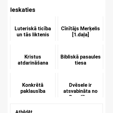
Ieskaties
Luteriskā ticība
Cīnītājs Merķelis
un tās liktenis
[1.daļa]
Kristus
Bibliskā pasaules
atdarināšana
tiesa
Konkrētā
Dvēsele ir
paklausība
atsvabināta no
Bauslības
Atbildēt