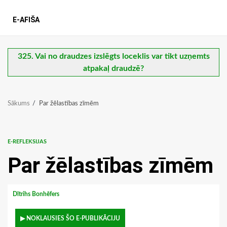
E-AFIŠA
325. Vai no draudzes izslēgts loceklis var tikt uzņemts
atpakaļ draudzē?
Sākums
Par žēlastības zīmēm
E-REFLEKSIJAS
Par žēlastības zīmēm
Dītrihs Bonhēfers
▶ NOKLAUSIES ŠO E-PUBLIKĀCIJU