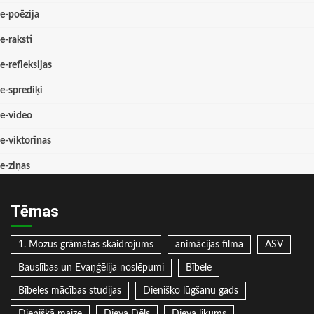
e-poēzija
e-raksti
e-refleksijas
e-sprediķi
e-video
e-viktorīnas
e-ziņas
Tēmas
1. Mozus grāmatas skaidrojums
animācijas filma
ASV
Bauslības un Evaņģēlija noslēpumi
Bībele
Bībeles mācības studijas
Dienišķo lūgšanu gads