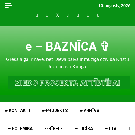
Skip
10. augusts, 2026
to
Draugiem
Facebook
Twitter
Instagram
LinkedIn
whatsapp
RSS
content
e – BAZNĪCA ✞
Grēka alga ir nāve, bet Dieva balva ir mūžīga dzīvība Kristū
Jēzū, mūsu Kungā.
E-KONTAKTI
E-PROJEKTS
E-ARHĪVS
E-POLEMIKA
E-BĪBELE
E-TICĪBA
E-LTA