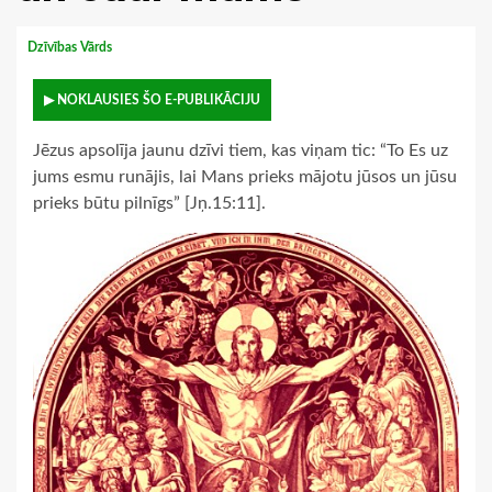
Dzīvības Vārds
▶ NOKLAUSIES ŠO E-PUBLIKĀCIJU
Jēzus apsolīja jaunu dzīvi tiem, kas viņam tic: “To Es uz
jums esmu runājis, lai Mans prieks mājotu jūsos un jūsu
prieks būtu pilnīgs” [Jņ.15:11].