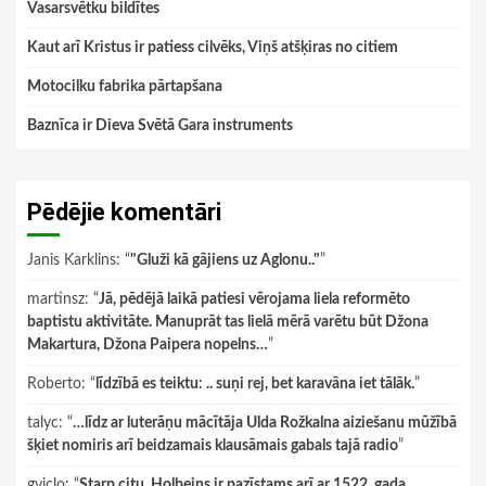
Vasarsvētku bildītes
Kaut arī Kristus ir patiess cilvēks, Viņš atšķiras no citiem
Motocilku fabrika pārtapšana
Baznīca ir Dieva Svētā Gara instruments
Pēdējie komentāri
Janis Karklins
: “
"Gluži kā gājiens uz Aglonu.."
”
martinsz
: “
Jā, pēdējā laikā patiesi vērojama liela reformēto
baptistu aktivitāte. Manuprāt tas lielā mērā varētu būt Džona
Makartura, Džona Paipera nopelns…
”
Roberto
: “
līdzībā es teiktu: .. suņi rej, bet karavāna iet tālāk.
”
talyc
: “
…līdz ar luterāņu mācītāja Ulda Rožkalna aiziešanu mūžībā
šķiet nomiris arī beidzamais klausāmais gabals tajā radio
”
gviclo
: “
Starp citu, Holbeins ir pazīstams arī ar 1522. gada