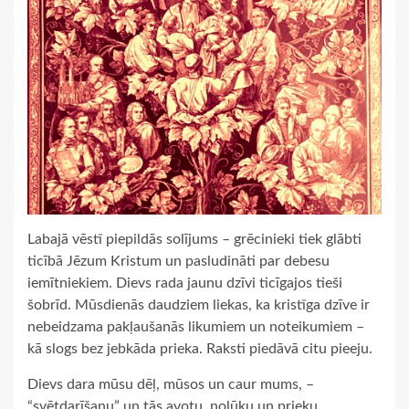
Labajā vēstī piepildās solījums – grēcinieki tiek glābti
ticībā Jēzum Kristum un pasludināti par debesu
iemītniekiem. Dievs rada jaunu dzīvi ticīgajos tieši
šobrīd. Mūsdienās daudziem liekas, ka kristīga dzīve ir
nebeidzama pakļaušanās likumiem un noteikumiem –
kā slogs bez jebkāda prieka. Raksti piedāvā citu pieeju.
Dievs dara mūsu dēļ, mūsos un caur mums, –
“svētdarīšanu” un tās avotu, nolūku un prieku.