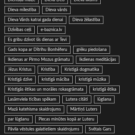
Dienišķā maize
Dieva Dēls
Dieva likums
Dieva mīlestība
Dieva vārds
Dieva Vārds katrai gada dienai
Dieva žēlastība
Dzīvības ceļš
e-baznica.lv
Es gribu dzīvot šīs dienas ar Tevi
Gads kopa ar Dītrihu Bonhēferu
grēku piedošana
Ikdienas ar Pirmo Mozus grāmatu
Ikdienas meditācijas
Jēzus Kristus
Kristība
Kristīgā dogmatika
Kristīgā dzīve
kristīgā mācība
kristīgā mūzika
Kristīgās ētikas un morāles rokasgrāmata
kristīgā ētika
Lasāmviela ticības spēkam
Lutera citāti
lūgšana
Mazā katehisma skaidrojums
Mārtiņš Luters
par lūgšanu
Piecas minūtes kopā ar Luteru
Pāvila vēstules galatiešiem skaidrojums
Svētais Gars