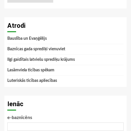
Atrodi
Bauslība un Evaņģēlijs
Baznīcas gada sprediķi vienuviet
Ilgi gaidītais latviešu sprediķu krājums
Lasāmviela ticības spēkam
Luteriskās ticības apliecības
Ienāc
e-baznīcēns