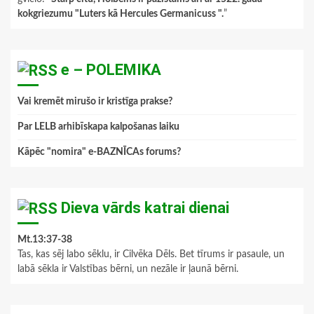
kokgriezumu "Luters kā Hercules Germanicuss ".
”
e – POLEMIKA
Vai kremēt mirušo ir kristīga prakse?
Par LELB arhibīskapa kalpošanas laiku
Kāpēc "nomira" e-BAZNĪCAs forums?
Dieva vārds katrai dienai
Mt.13:37-38
Tas, kas sēj labo sēklu, ir Cilvēka Dēls. Bet tīrums ir pasaule, un
labā sēkla ir Valstības bērni, un nezāle ir ļaunā bērni.