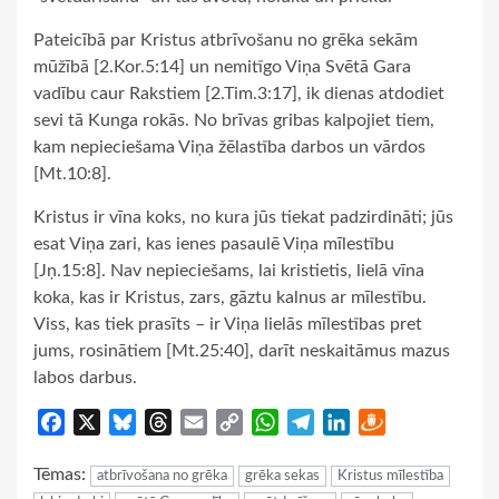
Pateicībā par Kristus atbrīvošanu no grēka sekām
mūžībā [2.Kor.5:14] un nemitīgo Viņa Svētā Gara
vadību caur Rakstiem [2.Tim.3:17], ik dienas atdodiet
sevi tā Kunga rokās. No brīvas gribas kalpojiet tiem,
kam nepieciešama Viņa žēlastība darbos un vārdos
[Mt.10:8].
Kristus ir vīna koks, no kura jūs tiekat padzirdināti; jūs
esat Viņa zari, kas ienes pasaulē Viņa mīlestību
[Jņ.15:8]. Nav nepieciešams, lai kristietis, lielā vīna
koka, kas ir Kristus, zars, gāztu kalnus ar mīlestību.
Viss, kas tiek prasīts – ir Viņa lielās mīlestības pret
jums, rosinātiem [Mt.25:40], darīt neskaitāmus mazus
labos darbus.
Facebook
X
Bluesky
Threads
Email
Copy
WhatsApp
Telegram
LinkedIn
Draugiem
Link
Tēmas:
atbrīvošana no grēka
grēka sekas
Kristus mīlestība