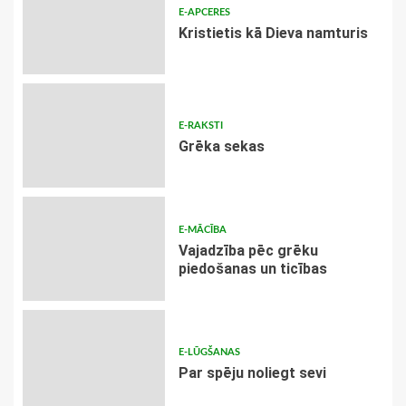
E-APCERES
Kristietis kā Dieva namturis
E-RAKSTI
Grēka sekas
E-MĀCĪBA
Vajadzība pēc grēku
piedošanas un ticības
E-LŪGŠANAS
Par spēju noliegt sevi