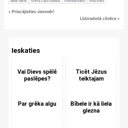
labie darbi
svētā Gara vadība
svētdarīšana
vīna koks
Continue
« Priecājieties vienmēr!
Līdzradošā cilvēce »
Reading
Ieskaties
Vai Dievs spēlē
Ticēt Jēzus
paslēpes?
teiktajam
Par grēka algu
Bībele ir kā liela
glezna