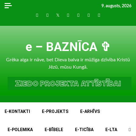
Skip
9. augusts, 2026
to
Draugiem
Facebook
Twitter
Instagram
LinkedIn
whatsapp
RSS
content
e – BAZNĪCA ✞
Grēka alga ir nāve, bet Dieva balva ir mūžīga dzīvība Kristū
Jēzū, mūsu Kungā.
E-KONTAKTI
E-PROJEKTS
E-ARHĪVS
E-POLEMIKA
E-BĪBELE
E-TICĪBA
E-LTA