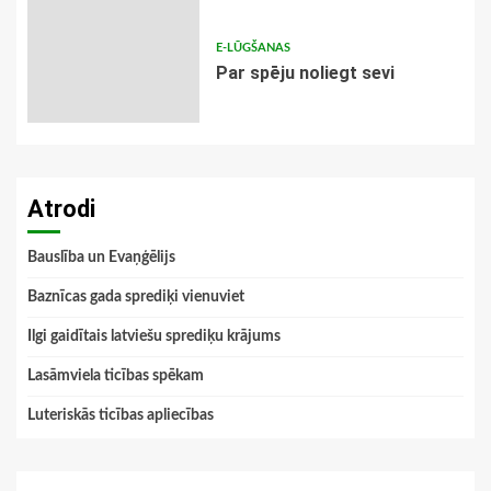
E-LŪGŠANAS
Par spēju noliegt sevi
Atrodi
Bauslība un Evaņģēlijs
Baznīcas gada sprediķi vienuviet
Ilgi gaidītais latviešu sprediķu krājums
Lasāmviela ticības spēkam
Luteriskās ticības apliecības