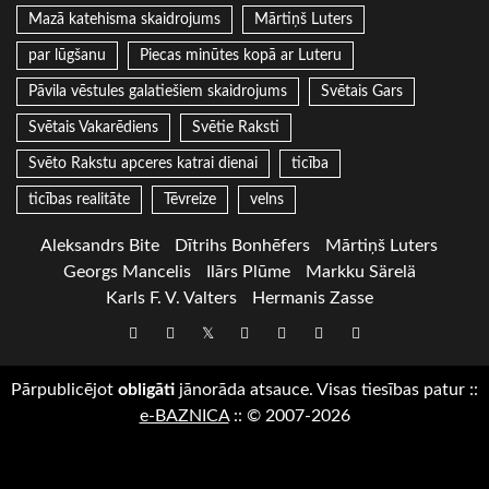
Mazā katehisma skaidrojums
Mārtiņš Luters
par lūgšanu
Piecas minūtes kopā ar Luteru
Pāvila vēstules galatiešiem skaidrojums
Svētais Gars
Svētais Vakarēdiens
Svētie Raksti
Svēto Rakstu apceres katrai dienai
ticība
ticības realitāte
Tēvreize
velns
Aleksandrs Bite
Dītrihs Bonhēfers
Mārtiņš Luters
Georgs Mancelis
Ilārs Plūme
Markku Särelä
Karls F. V. Valters
Hermanis Zasse
Draugiem
Facebook
Twitter
Instagram
LinkedIn
whatsapp
RSS
Pārpublicējot
obligāti
jānorāda atsauce. Visas tiesības patur
::
e-BAZNICA
::
© 2007-2026