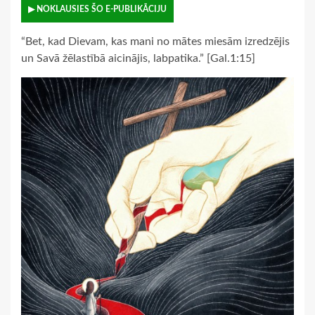
▶ NOKLAUSIES ŠO E-PUBLIKĀCIJU
“Bet, kad Dievam, kas mani no mātes miesām izredzējis
un Savā žēlastībā aicinājis, labpatika.” [Gal.1:15]