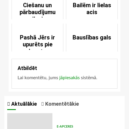
Ciešanu un
Bailēm ir lielas
pārbaudījumu
acis
pilnais
svētceļojums
Pashā Jērs ir
Bauslības gals
upurēts pie
krusta
Atbildēt
Lai komentētu, jums
jāpiesakās
sistēmā.
Aktuālākie
Komentētākie
E-APCERES