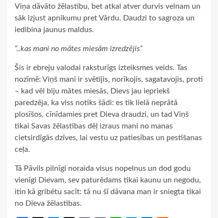
Viņa dāvāto žēlastību, bet atkal atver durvis velnam un
sāk izjust apnikumu pret Vārdu. Daudzi to sagroza un
iedibina jaunus maldus.
“..kas mani no mātes miesām izredzējis”
Šis ir ebreju valodai raksturīgs izteiksmes veids. Tas
nozīmē: Viņš mani ir svētījis, norīkojis, sagatavojis, proti
– kad vēl biju mātes miesās, Dievs jau iepriekš
paredzēja, ka viss notiks šādi: es tik lielā neprātā
plosīšos, cīnīdamies pret Dieva draudzi, un tad Viņš
tikai Savas žēlastības dēļ izraus mani no manas
cietsirdīgās dzīves, lai vestu uz patiesības un pestīšanas
ceļa.
Tā Pāvils pilnīgi noraida visus nopelnus un dod godu
vienīgi Dievam, sev paturēdams tikai kaunu un negodu,
itin kā gribētu sacīt: tā nu šī dāvana man ir sniegta tikai
no Dieva žēlastības.