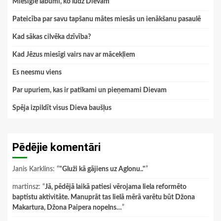
Miesīgie labumi, ko lūdz Dievam
Pateicība par savu tapšanu mātes miesās un ienākšanu pasaulē
Kad sākas cilvēka dzīvība?
Kad Jēzus miesīgi vairs nav ar mācekļiem
Es neesmu viens
Par upuriem, kas ir patīkami un pieņemami Dievam
Spēja izpildīt visus Dieva baušļus
Pēdējie komentāri
Janis Karklins
: “
"Gluži kā gājiens uz Aglonu.."
”
martinsz
: “
Jā, pēdējā laikā patiesi vērojama liela reformēto
baptistu aktivitāte. Manuprāt tas lielā mērā varētu būt Džona
Makartura, Džona Paipera nopelns…
”