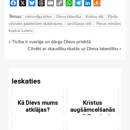
Facebook
X
Bluesky
Threads
Email
Copy
WhatsApp
Telegram
LinkedIn
Draugiem
Link
Tēmas:
cietsirdīga dzīve
Dieva žēlastība
Kristus dēļ
Pāvila
vēstules galatiešiem skaidrojums
pestīšanas ceļš
Piecas minūtes
kopā ar Luteru
Continue
« Ticība ir svarīga un dārga Dieva priekšā
Cilvēki ar skaudību skatās uz Dieva labestību »
Reading
Ieskaties
Kā Dievs mums
Kristus
atklājas?
augšāmcelšanās
svētība visai
cilvēcei