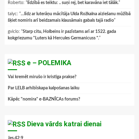
Roberto
: “
līdzībā es teiktu: .. suņi rej, bet karavāna iet tālāk.
”
talyc
: “
…līdz ar luterāņu mācītāja Ulda Rožkalna aiziešanu mūžībā
šķiet nomiris arī beidzamais klausāmais gabals tajā radio
”
gviclo
: “
Starp citu, Holbeins ir pazīstams arī ar 1522. gada
kokgriezumu "Luters kā Hercules Germanicuss ".
”
e – POLEMIKA
Vai kremēt mirušo ir kristīga prakse?
Par LELB arhibīskapa kalpošanas laiku
Kāpēc "nomira" e-BAZNĪCAs forums?
Dieva vārds katrai dienai
Jes.42:9