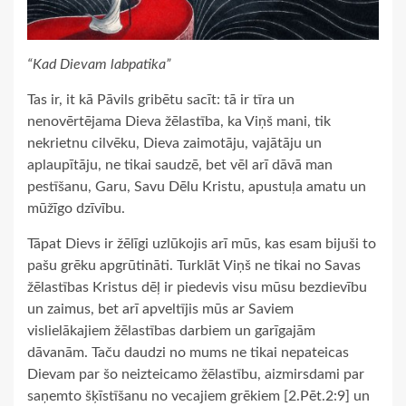
“Kad Dievam labpatika”
Tas ir, it kā Pāvils gribētu sacīt: tā ir tīra un
nenovērtējama Dieva žēlastība, ka Viņš mani, tik
nekrietnu cilvēku, Dieva zaimotāju, vajātāju un
aplaupītāju, ne tikai saudzē, bet vēl arī dāvā man
pestīšanu, Garu, Savu Dēlu Kristu, apustuļa amatu un
mūžīgo dzīvību.
Tāpat Dievs ir žēlīgi uzlūkojis arī mūs, kas esam bijuši to
pašu grēku apgrūtināti. Turklāt Viņš ne tikai no Savas
žēlastības Kristus dēļ ir piedevis visu mūsu bezdievību
un zaimus, bet arī apveltījis mūs ar Saviem
vislielākajiem žēlastības darbiem un garīgajām
dāvanām. Taču daudzi no mums ne tikai nepateicas
Dievam par šo neizteicamo žēlastību, aizmirsdami par
saņemto šķīstīšanu no vecajiem grēkiem [2.Pēt.2:9] un