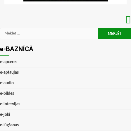
Meklēt:
e-BAZNĪCĀ
e-apceres
e-aptaujas
e-audio
e-bildes
e-intervijas
e-joki
e-lūgšanas