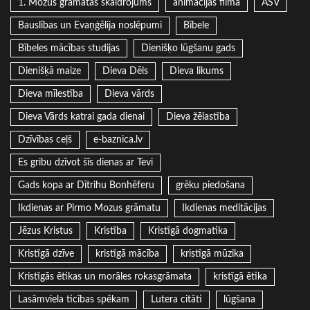
1. Mozus grāmatas skaidrojums
animācijas filma
ASV
Bauslības un Evaņģēlija noslēpumi
Bībele
Bībeles mācības studijas
Dienišķo lūgšanu gads
Dienišķā maize
Dieva Dēls
Dieva likums
Dieva mīlestība
Dieva vārds
Dieva Vārds katrai gada dienai
Dieva žēlastība
Dzīvības ceļš
e-baznica.lv
Es gribu dzīvot šīs dienas ar Tevi
Gads kopa ar Dītrihu Bonhēferu
grēku piedošana
Ikdienas ar Pirmo Mozus grāmatu
Ikdienas meditācijas
Jēzus Kristus
Kristība
Kristīgā dogmatika
Kristīgā dzīve
kristīgā mācība
kristīgā mūzika
Kristīgās ētikas un morāles rokasgrāmata
kristīgā ētika
Lasāmviela ticības spēkam
Lutera citāti
lūgšana