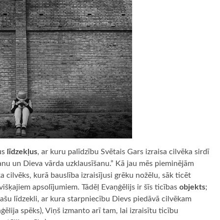
šus
līdzekļus
, ar kuru palīdzību Svētais Gars izraisa cilvēka sirdī
šanu un Dieva vārda uzklausīšanu.” Kā jau mēs pieminējām
a cilvēks, kurā bauslība izraisījusi grēku nožēlu, sāk ticēt
višķajiem apsolījumiem. Tādēļ Evaņģēlijs ir šīs ticības
objekts
;
pašu līdzekli, ar kura starpniecību Dievs piedāvā cilvēkam
lija spēks), Viņš izmanto arī tam, lai izraisītu ticību