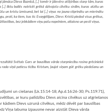
īgi jāmāca Dieva Baznīcā, [..] tomēr ir jāievēro atšķirības starp tām, kuras
..] liktu bailēs notrīcēt grēkā dzīvojošo cilvēku sirdīm, kuras atzītu un
ūšu un kristu izmisumā, bet lai [..] viņus no jauna stiprinātu un mierinātu
u, proti, ka tiem, kas tic Evaņģēlijam, Dievs Kristū piedod visus grēkus,
ēlastības, bez jebkādiem viņu pašu nopelniem, attaisno un pestī viņus.
rezultātā Svētais Gars ar bauslības vārda starpniecību rosina grēciniekā
u rada viņā patiesu ticību Kristum, ļaujot viņam gūt grēku piedošanu un
udījumi un ciešanas (Lk.15:14-18; Ap.d.16:26-30; Ps.119:71),
svētības, ar kuru palīdzību Dievs aicina cilvēkus uz atgriešanos
 ar kādiem Dievs uzrunā cilvēkus, mēdz dēvēt par bauslības
dz Viņa labuma izpausme nevar aizstāt Dieva vārda