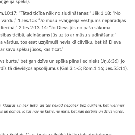
aņģēlija spēks).
m.10:17: “Tātad ticība nāk no sludināšanas;” Jēk.1:18: “No
s vārdu;” 1.Tes.1:5: “Jo mūsu Evaņģēlija vēstījums neparādījās
rliecībā;” 2.Tes.2:13-14: “Jo Dievs jūs no paša sākuma
esības ticībā, aicinādams jūs uz to ar mūsu sludināšanu;”
va vārdus, tos esat uzņēmuši nevis kā cilvēku, bet kā Dieva
 ar savu spēku jūsos, kas ticat.”
s burts,” bet gan dzīvs un spēka pilns liecinieks (Jņ.6:36), jo
irdīs tā dievišķos apsolījumus (Gal.3:1-5; Rom.1:16; Jes.55:11).
, klausās un liek lietā, un tas nekad nepaliek bez augļiem, bet vienmēr
is un domas, jo tas nav ne kūtrs, ne miris, bet gan darbīgs un dzīvs vārds.
dzību Svētais Gars izraisa cilvēkā ticību jeb atgriešanos.