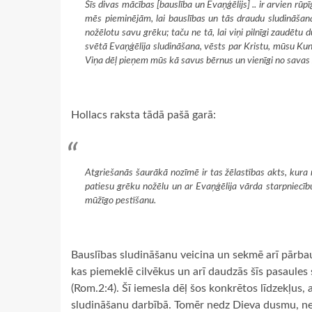
Šīs divas mācības [bauslība un Evaņģēlijs] .. ir arvien rūp
mēs pieminējām, lai bauslības un tās draudu sludināšana [
nožēlotu savu grēku; taču ne tā, lai viņi pilnīgi zaudētu d
svētā Evaņģēlija sludināšana, vēsts par Kristu, mūsu Kung
Viņa dēļ pieņem mūs kā savus bērnus un vienīgi no savas ž
Hollacs raksta tādā pašā garā:
Atgriešanās šaurākā nozīmē ir tas žēlastības akts, kura 
patiesu grēku nožēlu un ar Evaņģēlija vārda starpniecīb
mūžīgo pestīšanu.
Bauslības sludināšanu veicina un sekmē arī pārba
kas piemeklē cilvēkus un arī daudzās šīs pasaules 
(Rom.2:4). Šī iemesla dēļ šos konkrētos līdzekļus,
sludināšanu darbībā. Tomēr nedz Dieva dusmu, ne