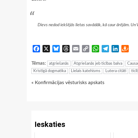
Dievs nedod iekšējās lietas savādāk, kā caur ārējām. Un 
Facebook
X
Bluesky
Threads
Email
Copy
WhatsApp
Telegram
LinkedIn
Dra
Link
Tēmas:
atgriešanās
Atgriešanās jeb ticības balva
Causa
Kristīgā dogmatika
Lielais katehisms
Lutera citāti
ticī
Continue
« Konfirmācijas vēsturisks apskats
Reading
Ieskaties