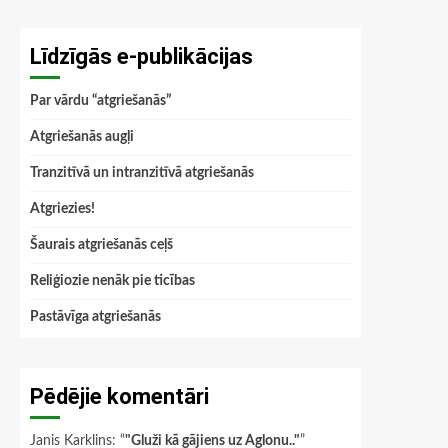
Līdzīgās e-publikācijas
Par vārdu “atgriešanās”
Atgriešanās augļi
Tranzitīvā un intranzitīvā atgriešanās
Atgriezies!
Šaurais atgriešanās ceļš
Reliģiozie nenāk pie ticības
Pastāvīga atgriešanās
Pēdējie komentāri
Janis Karklins
: “
"Gluži kā gājiens uz Aglonu.."
”