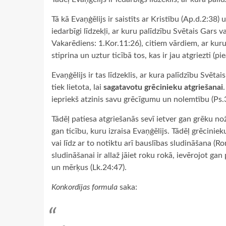
Tā kā Evaņģēlijs ir saistīts ar Kristību (Ap.d.2:38
iedarbīgi līdzekļi, ar kuru palīdzību Svētais Gars vai
Vakarēdiens: 1.Kor.11:26), citiem vārdiem, ar kuru 
stiprina un uztur ticībā tos, kas ir jau atgriezti (
Evaņģēlijs ir tas līdzeklis, ar kura palīdzību Svēta
tiek lietota, lai
sagatavotu grēcinieku atgriešanai
iepriekš atzinis savu grēcīgumu un nolemtību (Ps.
Tādēļ patiesa atgriešanās sevī ietver gan grēku nož
gan ticību, kuru izraisa Evaņģēlijs. Tādēļ grēcinie
vai līdz ar to notiktu arī bauslības sludināšana (
sludināšanai ir allaž jāiet roku rokā, ievērojot ga
un mērķus (Lk.24:47).
Konkordijas formula
saka: