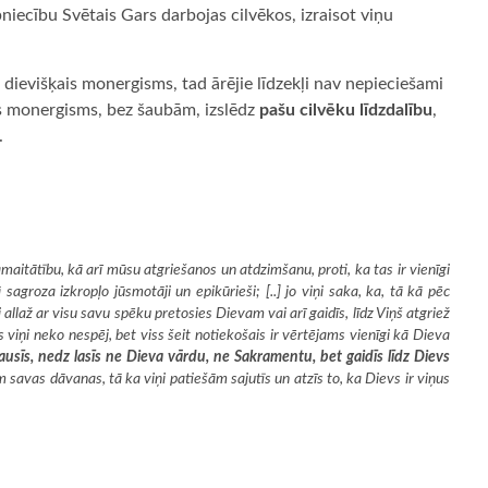
arpniecību Svētais Gars darbojas cilvēkos, izraisot viņu
 dievišķais monergisms, tad ārējie līdzekļi nav nepieciešami
is monergisms, bez šaubām, izslēdz
pašu cilvēku līdzdalību
,
.
aitātību, kā arī mūsu atgriešanos un atdzimšanu, proti, ka tas ir vienīgi
groza izkropļo jūsmotāji un epikūrieši; [..] jo viņi saka, ka, tā kā pēc
i allaž ar visu savu spēku pretosies Dievam vai arī gaidīs, līdz Viņš atgriež
tās viņi neko nespēj, bet viss šeit notiekošais ir vērtējams vienīgi kā Dieva
usīs, nedz lasīs ne Dieva vārdu, ne Sakramentu, bet gaidīs līdz Dievs
 savas dāvanas, tā ka viņi patiešām sajutīs un atzīs to, ka Dievs ir viņus