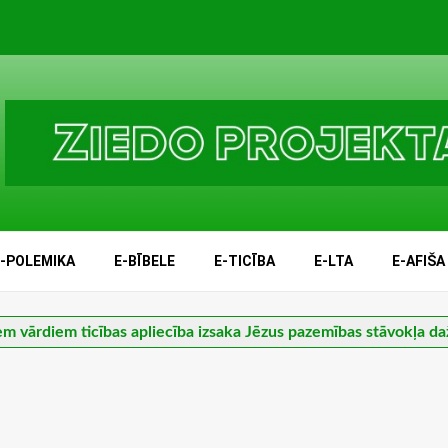
E-POLEMIKA
E-BĪBELE
E-TICĪBA
E-LTA
E-AFIŠA
em vārdiem ticības apliecība izsaka Jēzus pazemības stāvokļa da