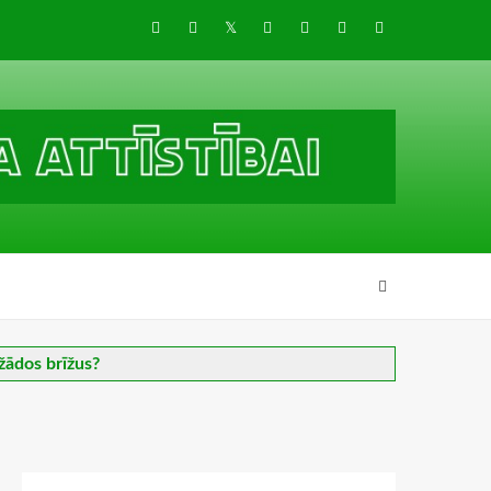
Draugiem
Facebook
Twitter
Instagram
LinkedIn
whatsapp
RSS
žādos brīžus?