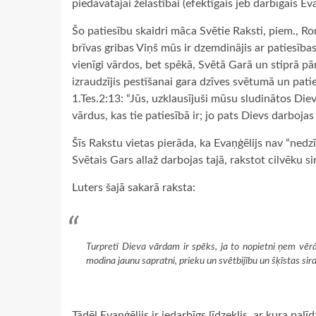
piedāvātajai žēlastībai (efektīgais jeb darbīgais Ev
Šo patiesību skaidri māca Svētie Raksti, piem., Ro
brīvas gribas Viņš mūs ir dzemdinājis ar patiesība
vienīgi vārdos, bet spēkā, Svētā Garā un stiprā pā
izraudzījis pestīšanai gara dzīves svētumā un pati
1.Tes.2:13: “Jūs, uzklausījuši mūsu sludinātos Die
vārdus, kas tie patiesībā ir; jo pats Dievs darbojas
Šīs Rakstu vietas pierāda, ka Evaņģēlijs nav “nedzīv
Svētais Gars allaž darbojas tajā, rakstot cilvēku s
Luters šajā sakarā raksta:
Turpretī Dieva vārdam ir spēks, ja to nopietni ņem vērā
modina jaunu sapratni, prieku un svētbijību un šķīstas sird
Tādēļ Evaņģēlijs ir iedarbīgs līdzeklis, ar kura palī