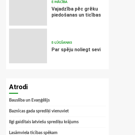
E-MĀCĪBA
Vajadzība pēc grēku
piedošanas un ticības
E-LŪGŠANAS
Par spēju noliegt sevi
Atrodi
Bauslība un Evaņģēlijs
Baznīcas gada sprediķi vienuviet
Ilgi gaidītais latviešu sprediķu krājums
Lasāmviela ticības spēkam