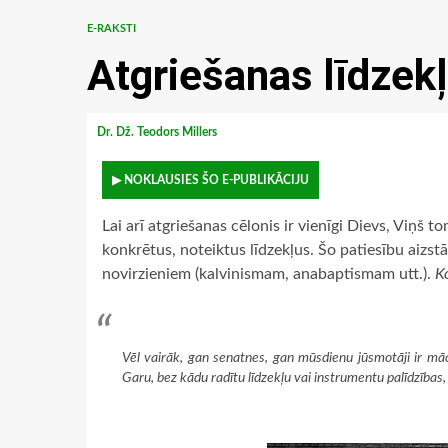
E-RAKSTI
Atgriešanas līdzekļ
Dr. Dž. Teodors Millers
▶ NOKLAUSIES ŠO E-PUBLIKĀCIJU
Lai arī atgriešanas cēlonis ir vienīgi Dievs, Viņš 
konkrētus, noteiktus līdzekļus. Šo patiesību aizst
novirzieniem (kalvinismam, anabaptismam utt.).
K
Vēl vairāk, gan senatnes, gan mūsdienu jūsmotāji ir mācī
Garu, bez kādu radītu līdzekļu vai instrumentu palīdzības,