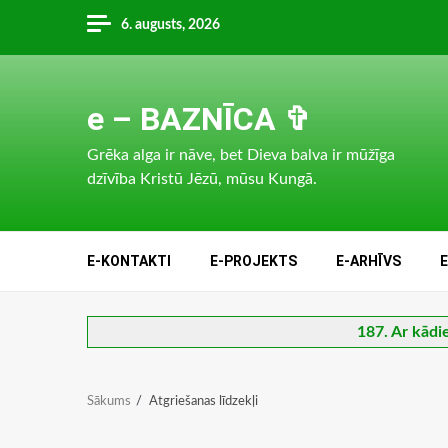
Skip
6. augusts, 2026
to
content
e – BAZNĪCA ✞
Grēka alga ir nāve, bet Dieva balva ir mūžīga
dzīvība Kristū Jēzū, mūsu Kungā.
E-KONTAKTI
E-PROJEKTS
E-ARHĪVS
187. Ar kādi
Sākums
Atgriešanas līdzekļi