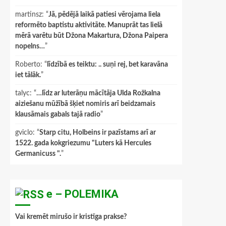
martinsz
: “
Jā, pēdējā laikā patiesi vērojama liela
reformēto baptistu aktivitāte. Manuprāt tas lielā
mērā varētu būt Džona Makartura, Džona Paipera
nopelns…
”
Roberto
: “
līdzībā es teiktu: .. suņi rej, bet karavāna
iet tālāk.
”
talyc
: “
…līdz ar luterāņu mācītāja Ulda Rožkalna
aiziešanu mūžībā šķiet nomiris arī beidzamais
klausāmais gabals tajā radio
”
gviclo
: “
Starp citu, Holbeins ir pazīstams arī ar
1522. gada kokgriezumu "Luters kā Hercules
Germanicuss ".
”
e – POLEMIKA
Vai kremēt mirušo ir kristīga prakse?