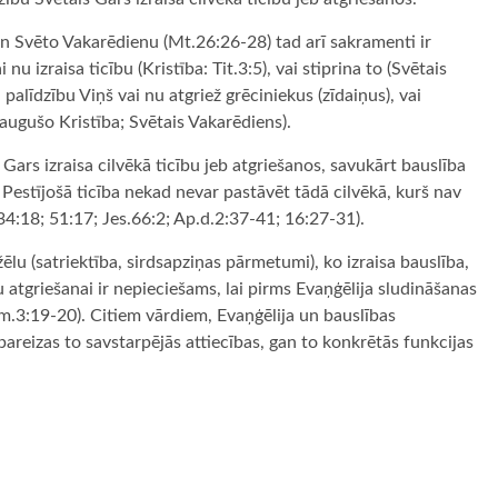
) un Svēto Vakarēdienu (Mt.26:26-28) tad arī sakramenti ir
 nu izraisa ticību (Kristība: Tit.3:5), vai stiprina to (Svētais
palīdzību Viņš vai nu atgriež grēciniekus (zīdaiņus), vai
pieaugušo Kristība; Svētais Vakarēdiens).
is Gars izraisa cilvēkā ticību jeb atgriešanos, savukārt bauslība
. Pestījošā ticība nekad nevar pastāvēt tādā cilvēkā, kurš nav
34:18; 51:17; Jes.66:2; Ap.d.2:37-41; 16:27-31).
ēlu (satriektība, sirdsapziņas pārmetumi), ko izraisa bauslība,
ku atgriešanai ir nepieciešams, lai pirms Evaņģēlija sludināšanas
Rom.3:19-20). Citiem vārdiem, Evaņģēlija un bauslības
n pareizas to savstarpējās attiecības, gan to konkrētās funkcijas