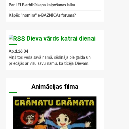
Par LELB arhibīskapa kalpošanas laiku
Kāpēc "nomira" e-BAZNĪCAs forums?
Dieva vārds katrai dienai
Ap.d.16:34
Viņš tos veda savā namā, sēdināja pie galda un
priecājās ar visu savu namu, ka ticēja Dievam.
Animācijas filma