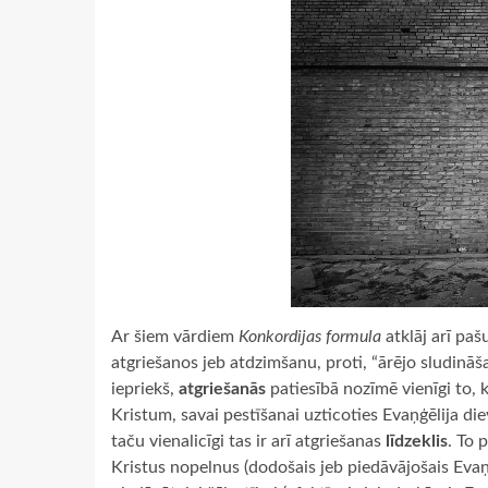
Ar šiem vārdiem
Konkordijas formula
atklāj arī pa
atgriešanos jeb atdzimšanu, proti, “ārējo sludinā
iepriekš,
atgriešanās
patiesībā nozīmē vienīgi to, k
Kristum, savai pestīšanai uzticoties Evaņģēlija die
taču vienalicīgi tas ir arī atgriešanas
līdzeklis
. To 
Kristus nopelnus (dodošais jeb piedāvājošais Evaņģē