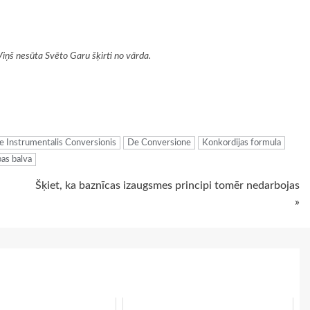
Viņš nesūta Svēto Garu šķirti no vārda.
ugiem
e Instrumentalis Conversionis
De Conversione
Konkordijas formula
bas balva
Šķiet, ka baznīcas izaugsmes principi tomēr nedarbojas
»