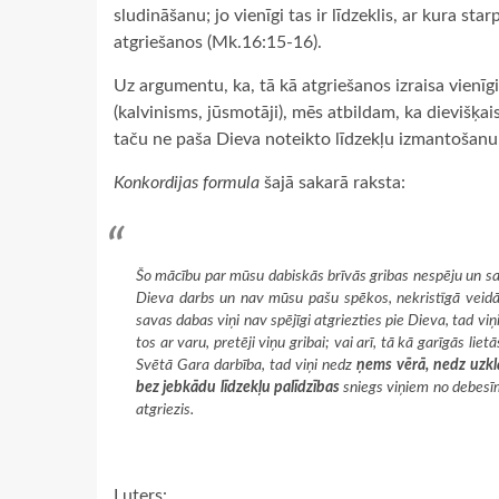
sludināšanu; jo vienīgi tas ir līdzeklis, ar kura st
atgriešanos (Mk.16:15-16).
Uz argumentu, ka, tā kā atgriešanos izraisa vienīgi
(kalvinisms, jūsmotāji), mēs atbildam, ka dievišķa
taču ne paša Dieva noteikto līdzekļu izmantošanu
Konkordijas formula
šajā sakarā raksta:
Šo mācību par mūsu dabiskās brīvās gribas nespēju un sam
Dieva darbs un nav mūsu pašu spēkos, nekristīgā veidā sa
savas dabas viņi nav spējīgi atgriezties pie Dieva, tad viņ
tos ar varu, pretēji viņu gribai; vai arī, tā kā garīgās lie
Svētā Gara darbība, tad viņi nedz
ņems vērā, nedz uzkla
bez jebkādu līdzekļu palīdzības
sniegs viņiem no debesīm
atgriezis.
Luters: