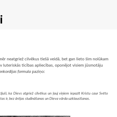
i
tomēr neatgriež cilvēkus tiešā veidā, bet gan lieto šim nolūkam
āv luteriskās ticības apliecības, oponējot visiem jūsmotāju
onkordijas formula
paziņo:
juši, ka Dievs atgriež cilvēkus un ļauj viņiem iepazīt Kristu caur Svēto
 tas ir, bez ārējas sludināšanas un Dieva vārda uzklausīšanas.