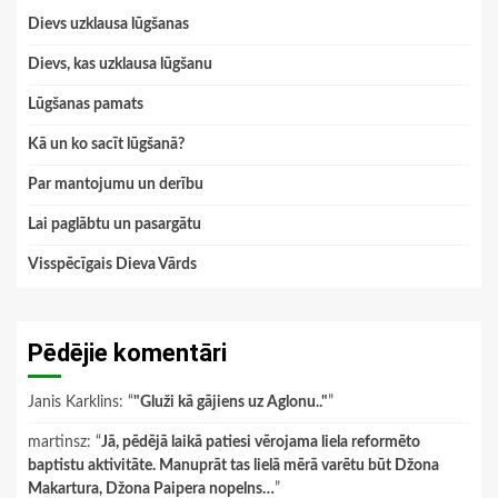
Dievs uzklausa lūgšanas
Dievs, kas uzklausa lūgšanu
Lūgšanas pamats
Kā un ko sacīt lūgšanā?
Par mantojumu un derību
Lai paglābtu un pasargātu
Visspēcīgais Dieva Vārds
Pēdējie komentāri
Janis Karklins
: “
"Gluži kā gājiens uz Aglonu.."
”
martinsz
: “
Jā, pēdējā laikā patiesi vērojama liela reformēto
baptistu aktivitāte. Manuprāt tas lielā mērā varētu būt Džona
Makartura, Džona Paipera nopelns…
”