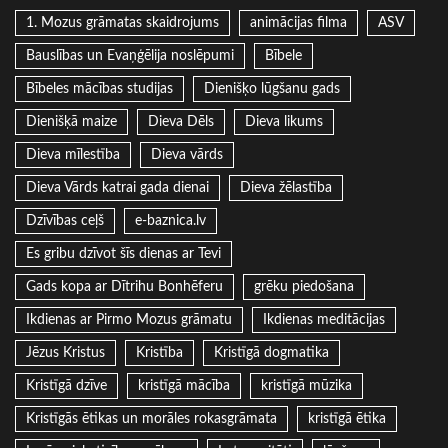
1. Mozus grāmatas skaidrojums
animācijas filma
ASV
Bauslības un Evaņģēlija noslēpumi
Bībele
Bībeles mācības studijas
Dienišķo lūgšanu gads
Dienišķā maize
Dieva Dēls
Dieva likums
Dieva mīlestība
Dieva vārds
Dieva Vārds katrai gada dienai
Dieva žēlastība
Dzīvības ceļš
e-baznica.lv
Es gribu dzīvot šīs dienas ar Tevi
Gads kopa ar Dītrihu Bonhēferu
grēku piedošana
Ikdienas ar Pirmo Mozus grāmatu
Ikdienas meditācijas
Jēzus Kristus
Kristība
Kristīgā dogmatika
Kristīgā dzīve
kristīgā mācība
kristīgā mūzika
Kristīgās ētikas un morāles rokasgrāmata
kristīgā ētika