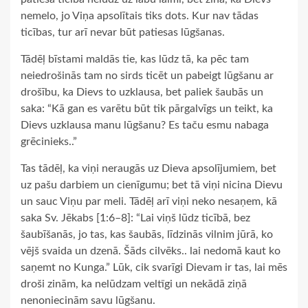
nemelo, jo Viņa apsolītais tiks dots. Kur nav tādas
ticības, tur arī nevar būt patiesas lūgšanas.
Tādēļ bīstami maldās tie, kas lūdz tā, ka pēc tam
neiedrošinās tam no sirds ticēt un pabeigt lūgšanu ar
drošību, ka Dievs to uzklausa, bet paliek šaubās un
saka: “Kā gan es varētu būt tik pārgalvīgs un teikt, ka
Dievs uzklausa manu lūgšanu? Es taču esmu nabaga
grēcinieks..”
Tas tādēļ, ka viņi neraugās uz Dieva apsolījumiem, bet
uz pašu darbiem un cienīgumu; bet tā viņi nicina Dievu
un sauc Viņu par meli. Tādēļ arī viņi neko nesaņem, kā
saka Sv. Jēkabs [1:6–8]: “Lai viņš lūdz ticībā, bez
šaubīšanās, jo tas, kas šaubās, līdzinās vilnim jūrā, ko
vējš svaida un dzenā. Šāds cilvēks.. lai nedomā kaut ko
saņemt no Kunga.” Lūk, cik svarīgi Dievam ir tas, lai mēs
droši zinām, ka nelūdzam veltīgi un nekādā ziņā
nenoniecinām savu lūgšanu.