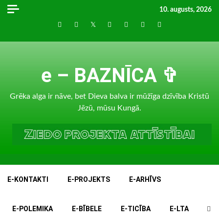
Skip
10. augusts, 2026
to
Draugiem
Facebook
Twitter
Instagram
LinkedIn
whatsapp
RSS
content
e – BAZNĪCA ✞
Grēka alga ir nāve, bet Dieva balva ir mūžīga dzīvība Kristū
Jēzū, mūsu Kungā.
E-KONTAKTI
E-PROJEKTS
E-ARHĪVS
E-POLEMIKA
E-BĪBELE
E-TICĪBA
E-LTA