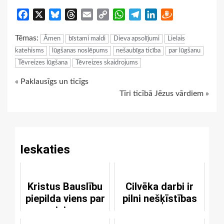
Facebook
X
Bluesky
Threads
Email
Copy
WhatsApp
Telegram
LinkedIn
Draugiem
Link
Tēmas:
Āmen
bīstami maldi
Dieva apsolījumi
Lielais
katehisms
lūgšanas noslēpums
nešaubīga ticība
par lūgšanu
Tēvreizes lūgšana
Tēvreizes skaidrojums
Continue
« Paklausīgs un ticīgs
Tīri ticībā Jēzus vārdiem »
Reading
Ieskaties
Kristus Bauslību
Cilvēka darbi ir
piepilda viens par
pilni nešķīstības
visiem