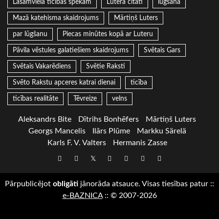
Lasāmviela ticības spēkam
Lutera citāti
lūgšana
Mazā katehisma skaidrojums
Mārtiņš Luters
par lūgšanu
Piecas minūtes kopā ar Luteru
Pāvila vēstules galatiešiem skaidrojums
Svētais Gars
Svētais Vakarēdiens
Svētie Raksti
Svēto Rakstu apceres katrai dienai
ticība
ticības realitāte
Tēvreize
velns
Aleksandrs Bite
Dītrihs Bonhēfers
Mārtiņš Luters
Georgs Mancelis
Ilārs Plūme
Markku Särelä
Karls F. V. Valters
Hermanis Zasse
Draugiem
Facebook
Twitter
Instagram
LinkedIn
whatsapp
RSS
Pārpublicējot
obligāti
jānorāda atsauce. Visas tiesības patur
::
e-BAZNICA
::
© 2007-2026