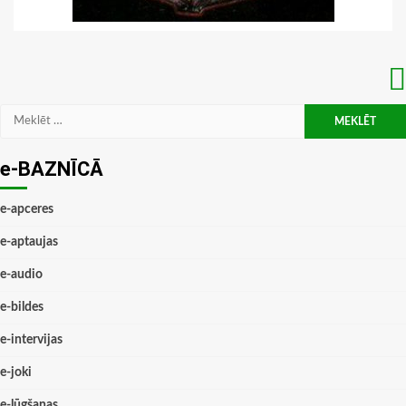
Meklēt:
e-BAZNĪCĀ
e-apceres
e-aptaujas
e-audio
e-bildes
e-intervijas
e-joki
e-lūgšanas