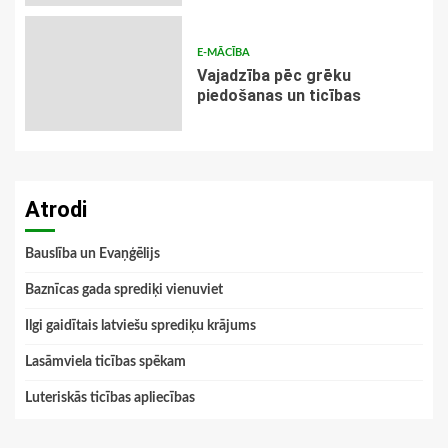
E-MĀCĪBA
Vajadzība pēc grēku
piedošanas un ticības
Atrodi
Bauslība un Evaņģēlijs
Baznīcas gada sprediķi vienuviet
Ilgi gaidītais latviešu sprediķu krājums
Lasāmviela ticības spēkam
Luteriskās ticības apliecības