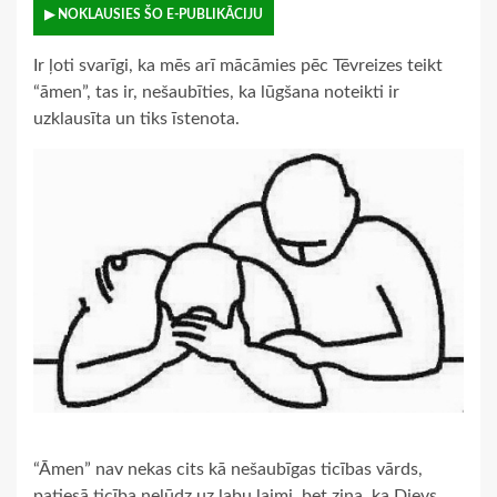
▶ NOKLAUSIES ŠO E-PUBLIKĀCIJU
Ir ļoti svarīgi, ka mēs arī mācāmies pēc Tēvreizes teikt
“āmen”, tas ir, nešaubīties, ka lūgšana noteikti ir
uzklausīta un tiks īstenota.
“Āmen” nav nekas cits kā nešaubīgas ticības vārds,
patiesā ticība nelūdz uz labu laimi, bet zina, ka Dievs