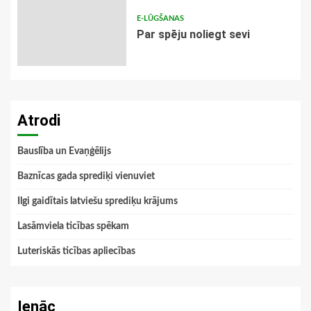
E-LŪGŠANAS
Par spēju noliegt sevi
Atrodi
Bauslība un Evaņģēlijs
Baznīcas gada sprediķi vienuviet
Ilgi gaidītais latviešu sprediķu krājums
Lasāmviela ticības spēkam
Luteriskās ticības apliecības
Ienāc