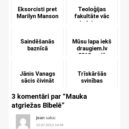
Eksorcisti pret
Teoloģijas
Marilyn Manson
fakultāte vāc
ziedojumus
Saindēšanās
Mūsu lapa iekš
baznīcā
draugiem.lv
2012.gadā
Jānis Vanags
Trīskāršās
sācis čivināt
svinības
3 komentāri par “
Mauka
atgriežas Bībelē
”
jean
saka:
12.07.2013 14:49