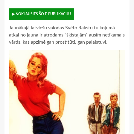
▶ NOKLAUSIES ŠO E-PUBLIKĀCIJU
Jaunākajā latviešu valodas Svēto Rakstu tulkojumā
atkal no jauna ir atrodams “šķīstajām” ausīm netīkamais
vārds, kas apzīmē gan prostitūti, gan palaistuvi.