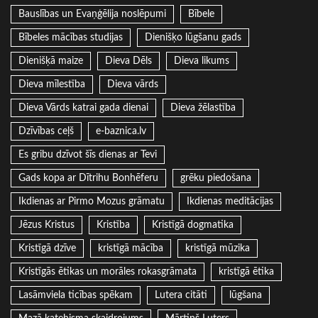
Bauslības un Evaņģēlija noslēpumi
Bībele
Bībeles mācības studijas
Dienišķo lūgšanu gads
Dienišķā maize
Dieva Dēls
Dieva likums
Dieva mīlestība
Dieva vārds
Dieva Vārds katrai gada dienai
Dieva žēlastība
Dzīvības ceļš
e-baznica.lv
Es gribu dzīvot šīs dienas ar Tevi
Gads kopa ar Dītrihu Bonhēferu
grēku piedošana
Ikdienas ar Pirmo Mozus grāmatu
Ikdienas meditācijas
Jēzus Kristus
Kristība
Kristīgā dogmatika
Kristīgā dzīve
kristīgā mācība
kristīgā mūzika
Kristīgās ētikas un morāles rokasgrāmata
kristīgā ētika
Lasāmviela ticības spēkam
Lutera citāti
lūgšana