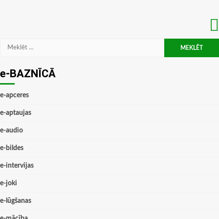
Meklēt:
e-BAZNĪCĀ
e-apceres
e-aptaujas
e-audio
e-bildes
e-intervijas
e-joki
e-lūgšanas
e-mācība