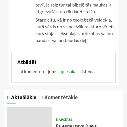
tevi”, ja reiz tur tai bībelē tās maukas ir
atgriezušās, un tik daudz reižu..
Starp citu, kā ir no teoloģiskā veidokļa,
kurš vārds no vispecizāk raksturo vīrieti,
kurš stājas seksuālajās attiecībās vai nu
naudas, vai arī baudas dēļ?
Atbildēt
Lai komentētu, jums
jāpiesakās
sistēmā.
Aktuālākie
Komentētākie
E-APCERES
Es esmu tavs Dievs