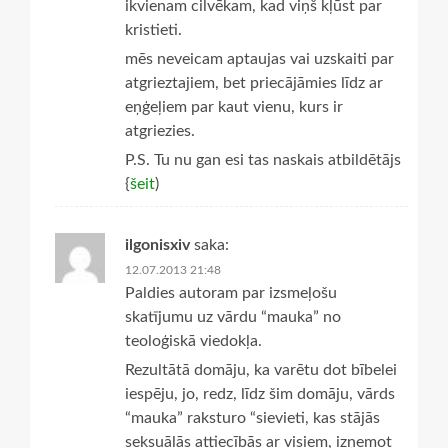
ikvienam cilvēkam, kad viņš kļūst par
kristieti.
mēs neveicam aptaujas vai uzskaiti par
atgrieztajiem, bet priecājāmies līdz ar
eņģeļiem par kaut vienu, kurs ir
atgriezies.
P.S. Tu nu gan esi tas naskais atbildētājs
{
šeit
)
ilgonisxiv
saka:
12.07.2013 21:48
Paldies autoram par izsmeļošu
skatījumu uz vārdu “mauka” no
teoloģiskā viedokļa.
Rezultātā domāju, ka varētu dot bībelei
iespēju, jo, redz, līdz šim domāju, vārds
“mauka” raksturo “sievieti, kas stājās
seksuālās attiecībās ar visiem, izņemot