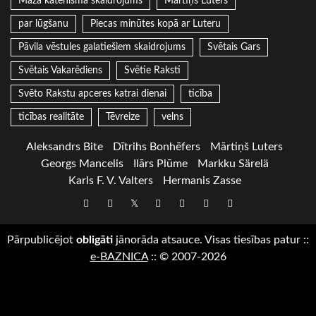
Mazā katehisma skaidrojums
Mārtiņš Luters
par lūgšanu
Piecas minūtes kopā ar Luteru
Pāvila vēstules galatiešiem skaidrojums
Svētais Gars
Svētais Vakarēdiens
Svētie Raksti
Svēto Rakstu apceres katrai dienai
ticība
ticības realitāte
Tēvreize
velns
Aleksandrs Bite
Dītrihs Bonhēfers
Mārtiņš Luters
Georgs Mancelis
Ilārs Plūme
Markku Särelä
Karls F. V. Valters
Hermanis Zasse
Draugiem
Facebook
Twitter
Instagram
LinkedIn
whatsapp
RSS
Pārpublicējot
obligāti
jānorāda atsauce. Visas tiesības patur
::
e-BAZNICA
::
© 2007-2026