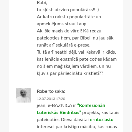
Robi,
tu kļūsti aizvien populārāks!! :)
Ar katru rakstu popularitāte un
apmeklējums strauji aug.
Ak, šie maģiskie vārdi! Kā redzu,
pateicoties tiem, par Bībeli nu jau sāk
runāt arī sekulārā e-prese.
Tu tā arī neatbildēji, vai Ķekavā ir kāds,
kas ienācis ebaznīcā pateicoties kādam
no šiem maģiskajiem vārdiem, un nu
kļuvis par pārliecinātu kristieti??
Roberto
saka:
12.07.2013 17:20
jean, e-BAZNICA ir
“Konfesionāli
Luteriskās Biedrības”
projekts, kas tapis
pateicoties Dieva dāvātai
e-ntuziastu
interesei par kristīgo mācību, kas rodas