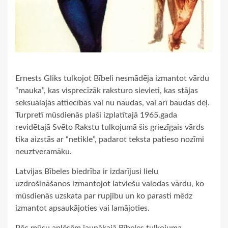
Ernests Gliks tulkojot Bībeli nesmādēja izmantot vārdu
“mauka”, kas visprecīzāk raksturo sievieti, kas stājas
seksuālajās attiecībās vai nu naudas, vai arī baudas dēļ.
Turpretī mūsdienās plaši izplatītajā 1965.gada
revidētajā Svēto Rakstu tulkojumā šis griezīgais vārds
tika aizstās ar “netikle”, padarot teksta patieso nozīmi
neuztveramāku.
Latvijas Bībeles biedrība ir izdarījusi lielu
uzdrošināšanos izmantojot latviešu valodas vārdu, ko
mūsdienās uzskata par rupjību un ko parasti mēdz
izmantot apsaukājoties vai lamājoties.
Pēc mūsu aplēsēm jaunākajā Bībeles tulkojuma