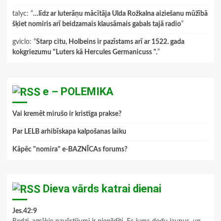
talyc
: “
…līdz ar luterāņu mācītāja Ulda Rožkalna aiziešanu mūžībā
šķiet nomiris arī beidzamais klausāmais gabals tajā radio
”
gviclo
: “
Starp citu, Holbeins ir pazīstams arī ar 1522. gada
kokgriezumu "Luters kā Hercules Germanicuss ".
”
e – POLEMIKA
Vai kremēt mirušo ir kristīga prakse?
Par LELB arhibīskapa kalpošanas laiku
Kāpēc "nomira" e-BAZNĪCAs forums?
Dieva vārds katrai dienai
Jes.42:9