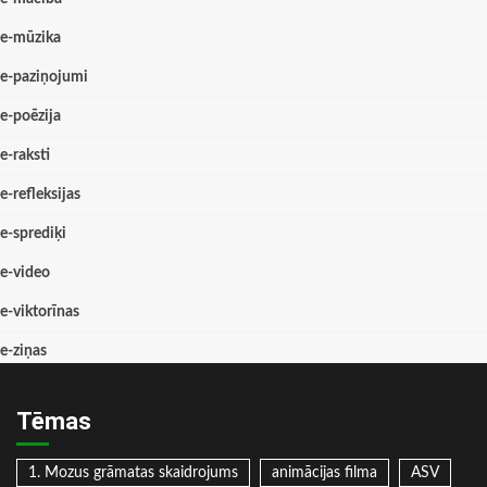
e-mūzika
e-paziņojumi
e-poēzija
e-raksti
e-refleksijas
e-sprediķi
e-video
e-viktorīnas
e-ziņas
Tēmas
1. Mozus grāmatas skaidrojums
animācijas filma
ASV