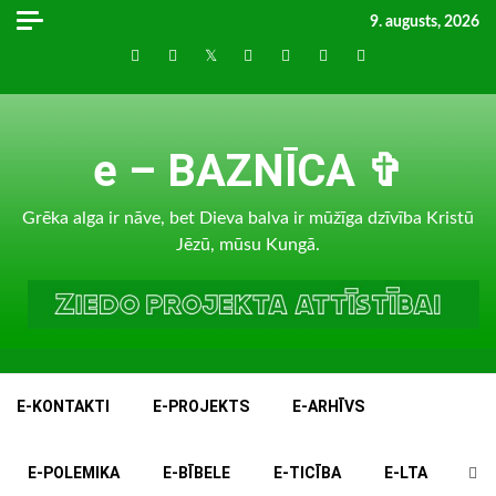
Skip
9. augusts, 2026
to
Draugiem
Facebook
Twitter
Instagram
LinkedIn
whatsapp
RSS
content
e – BAZNĪCA ✞
Grēka alga ir nāve, bet Dieva balva ir mūžīga dzīvība Kristū
Jēzū, mūsu Kungā.
E-KONTAKTI
E-PROJEKTS
E-ARHĪVS
E-POLEMIKA
E-BĪBELE
E-TICĪBA
E-LTA