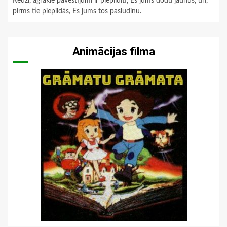
Redzi, agrākie pavēstījumi ir piepildīti, Es jums dodu jaunus, un,
pirms tie piepildās, Es jums tos pasludinu.
Animācijas filma