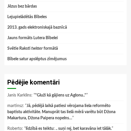
Jēzus bez bārdas
Lejupielādētās Bībeles
2013. gads elektroniskajā baznīcā
Jauns formāts Lutera Bībelei
Svētie Raksti
twitter
formātā
Bībele satur apslēptus zīmējumus
Pēdējie komentāri
Janis Karklins
: “
"Gluži kā gājiens uz Aglonu.."
”
martinsz
: “
Jā, pēdējā laikā patiesi vērojama liela reformēto
baptistu aktivitāte. Manuprāt tas lielā mērā varētu būt Džona
Makartura, Džona Paipera nopelns…
”
Roberto
: “
līdzībā es teiktu: .. suņi rej, bet karavāna iet tālāk.
”