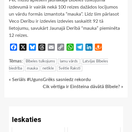
izdevumā ir vairāk nekā 100 reizes dažādos locījumos
un vārdu formās izmantota “mauka”. Līdz šim pārlasot
Veco Derību ir izdevies izdevies saskaitīt 92 tā
lietojumu, savukārt Jaunajā Derībā “mauka” pieminēta
12 reizes.
Facebook
X
Bluesky
Threads
Email
Copy
WhatsApp
Telegram
LinkedIn
Draugiem
Link
Tēmas:
Bībeles tulkojums
lamu vārds
Latvijas Bībeles
biedrība
mauka
netikle
Svētie Raksti
Continue
« Seriāls #UgunsGrēks sasniedz rekordu
Cik vērtīga ir Einšteina dāvātā Bībele? »
Reading
Ieskaties