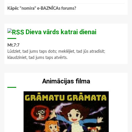
Kāpēc "nomira" e-BAZNĪCAs forums?
Dieva vārds katrai dienai
Mt.7:7
Lūdziet, tad jums taps dots; meklējiet, tad jūs atradīsit;
klaudziniet, tad jums taps atvērts.
Animācijas filma