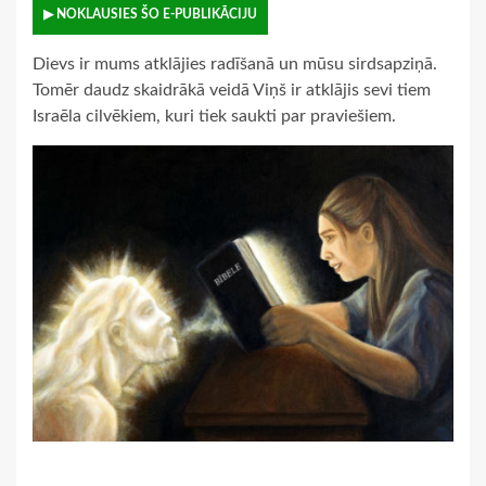
▶ NOKLAUSIES ŠO E-PUBLIKĀCIJU
Dievs ir mums atklājies radīšanā un mūsu sirdsapziņā.
Tomēr daudz skaidrākā veidā Viņš ir atklājis sevi tiem
Israēla cilvēkiem, kuri tiek saukti par praviešiem.