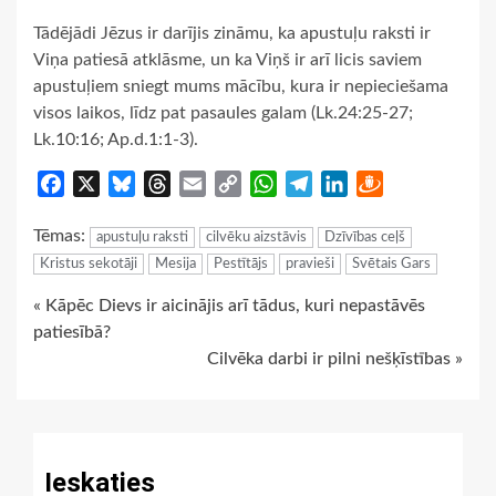
Tādējādi Jēzus ir darījis zināmu, ka apustuļu raksti ir
Viņa patiesā atklāsme, un ka Viņš ir arī licis saviem
apustuļiem sniegt mums mācību, kura ir nepieciešama
visos laikos, līdz pat pasaules galam (Lk.24:25-27;
Lk.10:16; Ap.d.1:1-3).
Facebook
X
Bluesky
Threads
Email
Copy
WhatsApp
Telegram
LinkedIn
Draugiem
Link
Tēmas:
apustuļu raksti
cilvēku aizstāvis
Dzīvības ceļš
Kristus sekotāji
Mesija
Pestītājs
pravieši
Svētais Gars
Continue
« Kāpēc Dievs ir aicinājis arī tādus, kuri nepastāvēs
patiesībā?
Reading
Cilvēka darbi ir pilni nešķīstības »
Ieskaties