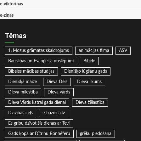
e-viktorīnas
e-ziņas
Tēmas
1. Mozus grāmatas skaidrojums
animācijas filma
ASV
Bauslības un Evaņģēlija noslēpumi
Bībele
Bībeles mācības studijas
Dienišķo lūgšanu gads
Dienišķā maize
Dieva Dēls
Dieva likums
Dieva mīlestība
Dieva vārds
Dieva Vārds katrai gada dienai
Dieva žēlastība
Dzīvības ceļš
e-baznica.lv
Es gribu dzīvot šīs dienas ar Tevi
Gads kopa ar Dītrihu Bonhēferu
grēku piedošana