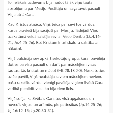
To lielākais uzdevums bija nodot tālāk viņu tautai
apsolījumu par Mesiju Pestītāju un sagatavot pasauli
Viņa atnākšanai.
Kad Kristus atnāca, Viņš teica par sevi tos vārdus,
kurus pravieši bija sacījuši par Mesiju. Tādējādi Viņš
uzskatāmā veidā saistīja sevi ar Veco Derību (Lk.4:16-
21; Jņ.4:25-26). Bet Kristum ir arī skaidra saistība ar
nākotni.
Viņš pulcināja sev apkārt sekotāju grupu, kurai pavēlēja
doties pa visu pasauli un darīt par mācekļiem visas
tautas, tās kristot un mācot (Mt.28:18-20). Neskatoties
uz šo pavēli, Viņš neatstāja saviem mācekļiem nevienu
pašu rakstītu vārdu, vienīgi pavēlēja viņiem Svētā Gara
vadībā piepildīt visu, ko bija tiem licis.
Viņš solīja, ka Svētais Gars tos visā apgaismos un
novedīs viņus, un arī mūs, pie patiesības (Jņ.14:25-26;
Jņ.16:12-15; Jņ.20:30-31).