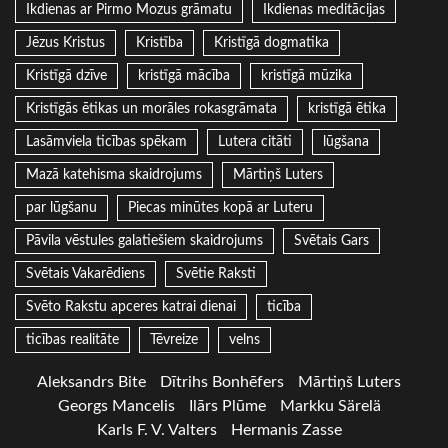
Ikdienas ar Pirmo Mozus grāmatu
Ikdienas meditācijas
Jēzus Kristus
Kristība
Kristīgā dogmatika
Kristīgā dzīve
kristīgā mācība
kristīgā mūzika
Kristīgās ētikas un morāles rokasgrāmata
kristīgā ētika
Lasāmviela ticības spēkam
Lutera citāti
lūgšana
Mazā katehisma skaidrojums
Mārtiņš Luters
par lūgšanu
Piecas minūtes kopā ar Luteru
Pāvila vēstules galatiešiem skaidrojums
Svētais Gars
Svētais Vakarēdiens
Svētie Raksti
Svēto Rakstu apceres katrai dienai
ticība
ticības realitāte
Tēvreize
velns
Aleksandrs Bite
Dītrihs Bonhēfers
Mārtiņš Luters
Georgs Mancelis
Ilārs Plūme
Markku Särelä
Karls F. V. Valters
Hermanis Zasse