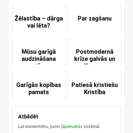
Žēlastība – dārga
Par zagšanu
vai lēta?
Mūsu garīgā
Postmodernā
audzināšana
krīze galvās un
sastāv no
likumos
pārbaudījumiem
Garīgās kopības
Patiesā kristiešu
pamats
Kristība
Atbildēt
Lai komentētu, jums
jāpiesakās
sistēmā.