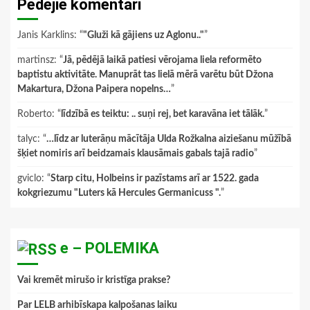
Pēdējie komentāri
Janis Karklins
: “
"Gluži kā gājiens uz Aglonu.."
”
martinsz
: “
Jā, pēdējā laikā patiesi vērojama liela reformēto
baptistu aktivitāte. Manuprāt tas lielā mērā varētu būt Džona
Makartura, Džona Paipera nopelns…
”
Roberto
: “
līdzībā es teiktu: .. suņi rej, bet karavāna iet tālāk.
”
talyc
: “
…līdz ar luterāņu mācītāja Ulda Rožkalna aiziešanu mūžībā
šķiet nomiris arī beidzamais klausāmais gabals tajā radio
”
gviclo
: “
Starp citu, Holbeins ir pazīstams arī ar 1522. gada
kokgriezumu "Luters kā Hercules Germanicuss ".
”
e – POLEMIKA
Vai kremēt mirušo ir kristīga prakse?
Par LELB arhibīskapa kalpošanas laiku