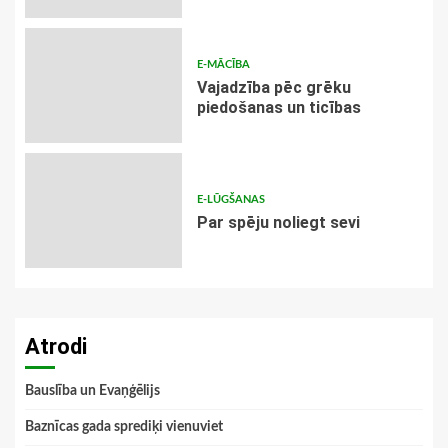
E-MĀCĪBA
Vajadzība pēc grēku
piedošanas un ticības
E-LŪGŠANAS
Par spēju noliegt sevi
Atrodi
Bauslība un Evaņģēlijs
Baznīcas gada sprediķi vienuviet