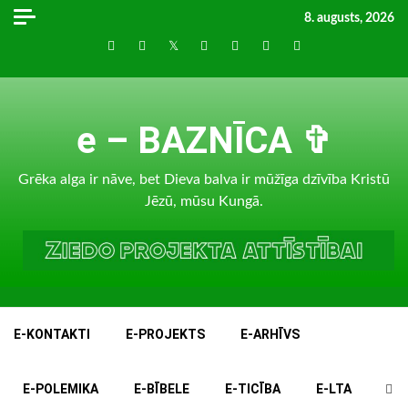
Skip
8. augusts, 2026
to
Draugiem
Facebook
Twitter
Instagram
LinkedIn
whatsapp
RSS
content
e – BAZNĪCA ✞
Grēka alga ir nāve, bet Dieva balva ir mūžīga dzīvība Kristū
Jēzū, mūsu Kungā.
E-KONTAKTI
E-PROJEKTS
E-ARHĪVS
E-POLEMIKA
E-BĪBELE
E-TICĪBA
E-LTA