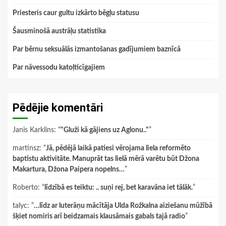
Priesteris caur gultu izkārto bēgļu statusu
Šausminošā austrāļu statistika
Par bērnu seksuālās izmantošanas gadījumiem baznīcā
Par nāvessodu katoļticīgajiem
Pēdējie komentāri
Janis Karklins
: “
"Gluži kā gājiens uz Aglonu.."
”
martinsz
: “
Jā, pēdējā laikā patiesi vērojama liela reformēto
baptistu aktivitāte. Manuprāt tas lielā mērā varētu būt Džona
Makartura, Džona Paipera nopelns…
”
Roberto
: “
līdzībā es teiktu: .. suņi rej, bet karavāna iet tālāk.
”
talyc
: “
…līdz ar luterāņu mācītāja Ulda Rožkalna aiziešanu mūžībā
šķiet nomiris arī beidzamais klausāmais gabals tajā radio
”