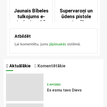
Jaunais Bībeles
Supervaroņi un
tulkojums e-
ūdens pistole
ntuziastu rokās
pret grēku
Atbildēt
Lai komentētu, jums
jāpiesakās
sistēmā.
Aktuālākie
Komentētākie
E-APCERES
Es esmu tavs Dievs