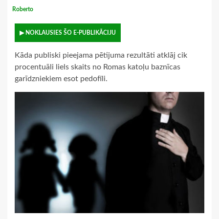
Roberto
▶ NOKLAUSIES ŠO E-PUBLIKĀCIJU
Kāda publiski pieejama pētijuma rezultāti atklāj cik
procentuāli liels skaits no Romas katoļu baznīcas
garīdzniekiem esot pedofīli.