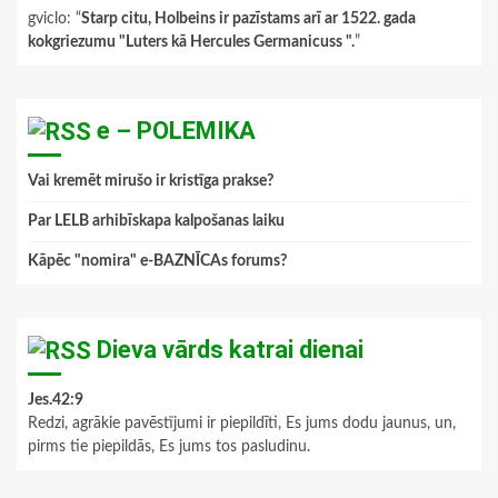
gviclo
: “
Starp citu, Holbeins ir pazīstams arī ar 1522. gada
kokgriezumu "Luters kā Hercules Germanicuss ".
”
e – POLEMIKA
Vai kremēt mirušo ir kristīga prakse?
Par LELB arhibīskapa kalpošanas laiku
Kāpēc "nomira" e-BAZNĪCAs forums?
Dieva vārds katrai dienai
Jes.42:9
Redzi, agrākie pavēstījumi ir piepildīti, Es jums dodu jaunus, un,
pirms tie piepildās, Es jums tos pasludinu.