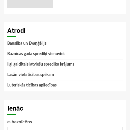
Atrodi
Bauslība un Evaņģēlijs
Baznīcas gada sprediķi vienuviet
Ilgi gaidītais latviešu sprediķu krājums
Lasāmviela ticības spēkam
Luteriskās ticības apliecības
Ienāc
e-baznīcēns