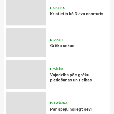
E-APCERES
Kristietis kā Dieva namturis
E-RAKSTI
Grēka sekas
E-MĀCĪBA
Vajadzība pēc grēku
piedošanas un ticības
E-LŪGŠANAS
Par spēju noliegt sevi