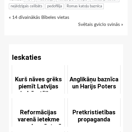
nejēdzīgais celibāts
pedofīlija
Romas katoļu baznīca
Continue
« 14 dīvainākās Bībeles vietas
Svētais gviclo svinās »
Reading
Ieskaties
Kurš nāves grēks
Anglikāņu baznīca
piemīt Latvijas
un Harijs Poters
iedzīvotājiem
Reformācijas
Pretkristietības
varenā ietekme
propaganda
pasaules vēsturē