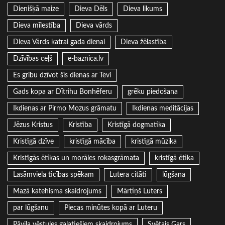
Dienišķā maize
Dieva Dēls
Dieva likums
Dieva mīlestība
Dieva vārds
Dieva Vārds katrai gada dienai
Dieva žēlastība
Dzīvības ceļš
e-baznica.lv
Es gribu dzīvot šīs dienas ar Tevi
Gads kopa ar Dītrihu Bonhēferu
grēku piedošana
Ikdienas ar Pirmo Mozus grāmatu
Ikdienas meditācijas
Jēzus Kristus
Kristība
Kristīgā dogmatika
Kristīgā dzīve
kristīgā mācība
kristīgā mūzika
Kristīgās ētikas un morāles rokasgrāmata
kristīgā ētika
Lasāmviela ticības spēkam
Lutera citāti
lūgšana
Mazā katehisma skaidrojums
Mārtiņš Luters
par lūgšanu
Piecas minūtes kopā ar Luteru
Pāvila vēstules galatiešiem skaidrojums
Svētais Gars