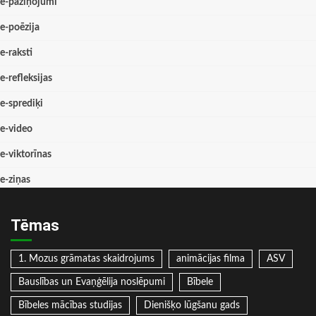
e-paziņojumi
e-poēzija
e-raksti
e-refleksijas
e-sprediķi
e-video
e-viktorīnas
e-ziņas
Tēmas
1. Mozus grāmatas skaidrojums
animācijas filma
ASV
Bauslības un Evaņģēlija noslēpumi
Bībele
Bībeles mācības studijas
Dienišķo lūgšanu gads