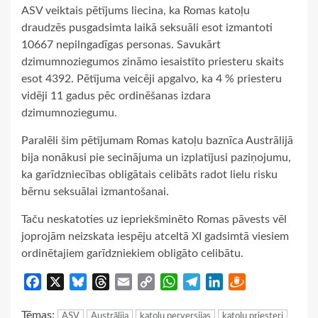
ASV veiktais pētījums liecina, ka Romas katoļu
draudzēs pusgadsimta laikā seksuāli esot izmantoti
10667 nepilngadīgas personas. Savukārt
dzimumnoziegumos zināmo iesaistīto priesteru skaits
esot 4392. Pētījuma veicēji apgalvo, ka 4 % priesteru
vidēji 11 gadus pēc ordinēšanas izdara
dzimumnoziegumu.
Paralēli šim pētījumam Romas katoļu baznīca Austrālijā
bija nonākusi pie secinājuma un izplatījusi paziņojumu,
ka garīdzniecības obligātais celibāts radot lielu risku
bērnu seksuālai izmantošanai.
Taču neskatoties uz iepriekšminēto Romas pāvests vēl
joprojām neizskata iespēju atceltā XI gadsimtā viesiem
ordinētajiem garīdzniekiem obligāto celibātu.
Facebook
X
Bluesky
Threads
Email
Copy
WhatsApp
Telegram
LinkedIn
Draugiem
Link
Tēmas:
ASV
Austrālija
katoļu perversijas
katoļu priesteri