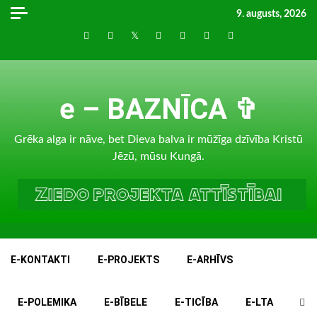
Skip
9. augusts, 2026
to
Draugiem
Facebook
Twitter
Instagram
LinkedIn
whatsapp
RSS
content
e – BAZNĪCA ✞
Grēka alga ir nāve, bet Dieva balva ir mūžīga dzīvība Kristū
Jēzū, mūsu Kungā.
E-KONTAKTI
E-PROJEKTS
E-ARHĪVS
E-POLEMIKA
E-BĪBELE
E-TICĪBA
E-LTA