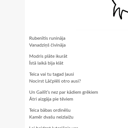
Rubenītis runināja
Vanadziņš čivināja
Modris plāte ikurāt
Īstā laikā bija klāt
Teica vai tu tagad ļausi
Nocirst Lāčplēš otro ausi?
Un Gailīt’s nez par kādiem grēkiem
Ātri aizgāja pie tēviem
Teica bābas ordinēšu
Kamēr dvašu neizlaižu