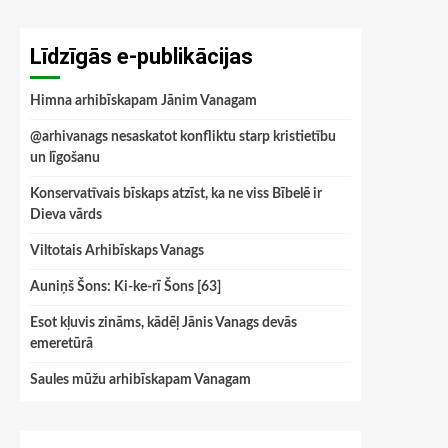
Līdzīgās e-publikācijas
Himna arhibīskapam Jānim Vanagam
@arhivanags nesaskatot konfliktu starp kristietību
un līgošanu
Konservatīvais bīskaps atzīst, ka ne viss Bībelē ir
Dieva vārds
Viltotais Arhibīskaps Vanags
Auniņš Šons: Ki-ke-rī Šons [63]
Esot kļuvis zināms, kādēļ Jānis Vanags devās
emeretūrā
Saules mūžu arhibīskapam Vanagam