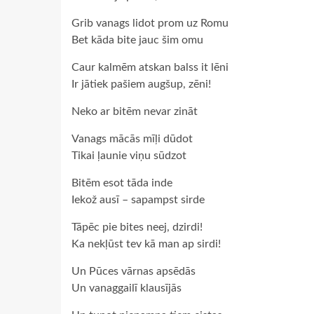
Grib vanags lidot prom uz Romu
Bet kāda bite jauc šim omu
Caur kalmēm atskan balss it lēni
Ir jātiek pašiem augšup, zēni!
Neko ar bitēm nevar zināt
Vanags mācās mīļi dūdot
Tikai ļaunie viņu sūdzot
Bitēm esot tāda inde
Iekož ausī – sapampst sirde
Tāpēc pie bites neej, dzirdi!
Ka nekļūst tev kā man ap sirdi!
Un Pūces vārnas apsēdās
Un vanaggailī klausījās