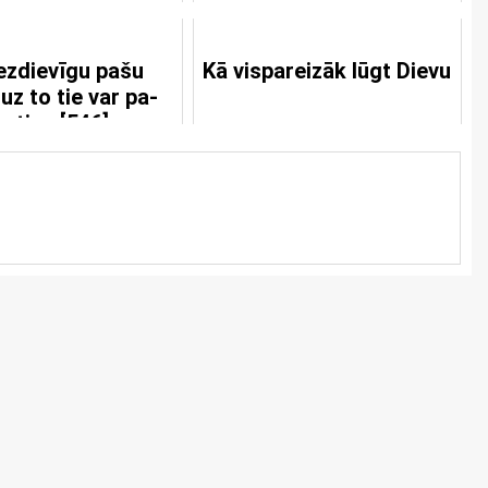
ezdievīgu pašu
Kā vispareizāk lūgt Dievu
 uz to tie var pa-
auties [546]