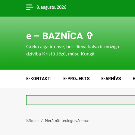
Skip
8. augusts, 2026
to
content
e – BAZNĪCA ✞
Grēka alga ir nāve, bet Dieva balva ir mūžīga
dzīvība Kristū Jēzū, mūsu Kungā.
E-KONTAKTI
E-PROJEKTS
E-ARHĪVS
Sākums
Nerātnās teologu vārsmas