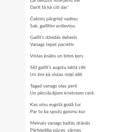
Lai beidzot luterjānis var
Darīt tā kā citi dar’
Čekists pārgriež vadiņu
Sak, gailītim ardieviņu
Gailīt’s dziedās debesīs
Vanags tepat pacietīs
Vistas knābs un bites ķers
Sēž gailīt’s augstu laktā cēli
Un šim kā vistas riņķī dēli
Tagad vanags olas perē
Un pēcnācējiem krietniem cerē
Kas viņu augstā godā tur
Par to ka spožu gaismu kur
Melnais vanags baltās drānās
Pārbiedēja pūces, vārnas