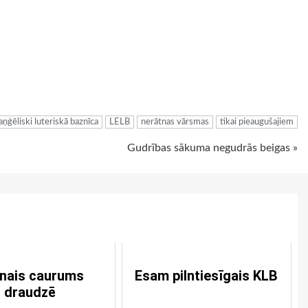
ugiem
aņģēliski luteriskā baznīca
LELB
nerātnas vārsmas
tikai pieaugušajiem
Gudrības sākuma negudrās beigas »
nais caurums
Esam pilntiesīgais KLB
draudzē