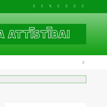
Draugiem
Facebook
Twitter
Instagram
LinkedIn
whatsapp
RSS