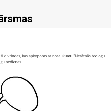
vārsmas
uši divrindes, kas apkopotas ar nosaukumu “Nerātnās teologu
ngu nedienas.