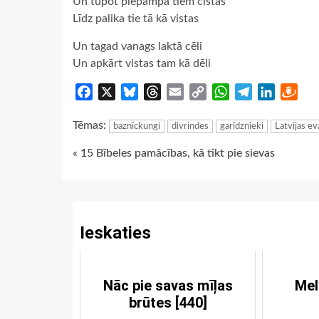
Un tupot piepampa tiem cistas
Līdz palika tie tā kā vistas
Un tagad vanags laktā cēli
Un apkārt vistas tam kā dēli
Facebook
X
Bluesky
Threads
Email
Copy
WhatsApp
Telegram
LinkedIn
Dra
Link
Tēmas:
baznīckungi
divrindes
garīdznieki
Latvijas ev
Continue
« 15 Bībeles pamācības, kā tikt pie sievas
Reading
Ieskaties
Nāc pie savas mīļas
Mel
brūtes [440]