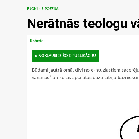
E-JOKI
E-POĒZIJA
Nerātnās teologu 
Roberto
▶ NOKLAUSIES ŠO E-PUBLIKĀCIJU
Būdami jautrā omā, divi no e-ntuziastiem sacerēj
vārsmas” un kurās apcilātas dažu latvju baznīcku