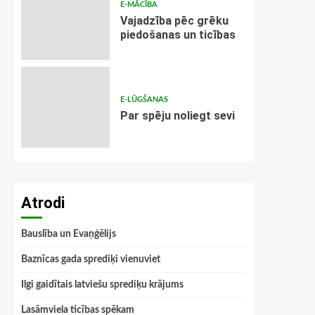
E-MĀCĪBA
Vajadzība pēc grēku
piedošanas un ticības
E-LŪGŠANAS
Par spēju noliegt sevi
Atrodi
Bauslība un Evaņģēlijs
Baznīcas gada sprediķi vienuviet
Ilgi gaidītais latviešu sprediķu krājums
Lasāmviela ticības spēkam