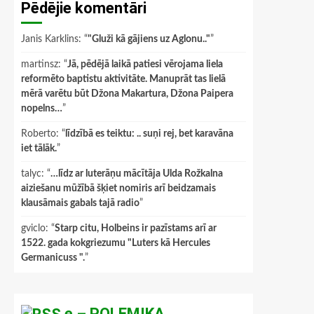
Pēdējie komentāri
Janis Karklins
: “
"Gluži kā gājiens uz Aglonu.."
”
martinsz
: “
Jā, pēdējā laikā patiesi vērojama liela
reformēto baptistu aktivitāte. Manuprāt tas lielā
mērā varētu būt Džona Makartura, Džona Paipera
nopelns…
”
Roberto
: “
līdzībā es teiktu: .. suņi rej, bet karavāna
iet tālāk.
”
talyc
: “
…līdz ar luterāņu mācītāja Ulda Rožkalna
aiziešanu mūžībā šķiet nomiris arī beidzamais
klausāmais gabals tajā radio
”
gviclo
: “
Starp citu, Holbeins ir pazīstams arī ar
1522. gada kokgriezumu "Luters kā Hercules
Germanicuss ".
”
e – POLEMIKA