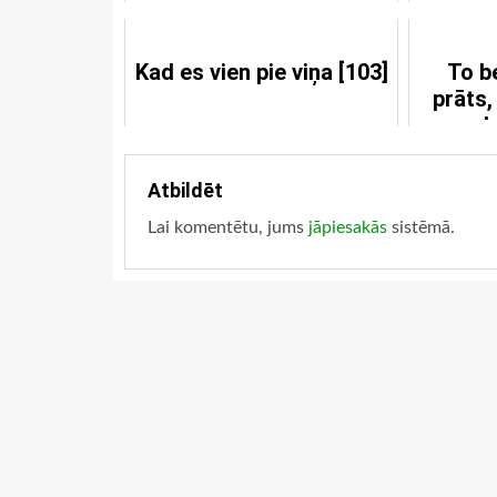
Kad es vien pie viņa [103]
To b
prāts,
ļ
Atbildēt
Lai komentētu, jums
jāpiesakās
sistēmā.