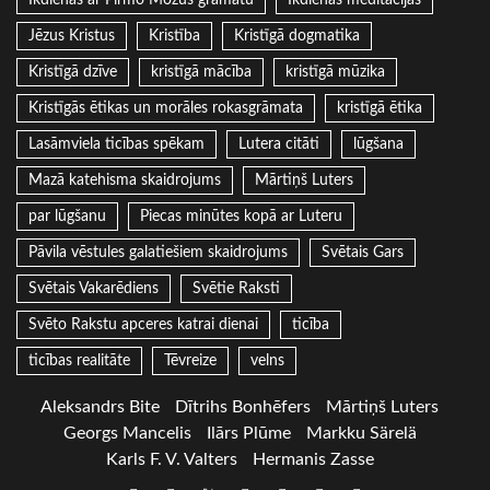
Jēzus Kristus
Kristība
Kristīgā dogmatika
Kristīgā dzīve
kristīgā mācība
kristīgā mūzika
Kristīgās ētikas un morāles rokasgrāmata
kristīgā ētika
Lasāmviela ticības spēkam
Lutera citāti
lūgšana
Mazā katehisma skaidrojums
Mārtiņš Luters
par lūgšanu
Piecas minūtes kopā ar Luteru
Pāvila vēstules galatiešiem skaidrojums
Svētais Gars
Svētais Vakarēdiens
Svētie Raksti
Svēto Rakstu apceres katrai dienai
ticība
ticības realitāte
Tēvreize
velns
Aleksandrs Bite
Dītrihs Bonhēfers
Mārtiņš Luters
Georgs Mancelis
Ilārs Plūme
Markku Särelä
Karls F. V. Valters
Hermanis Zasse