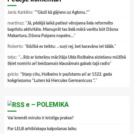
Janis Karklins
: “
"Gluži kā gājiens uz Aglonu.."
”
martinsz
: “
Jā, pēdējā laikā patiesi vērojama liela reformēto
baptistu aktivitāte. Manuprāt tas lielā mērā varētu būt Džona
Makartura, Džona Paipera nopelns…
”
Roberto
: “
līdzībā es teiktu: .. suņi rej, bet karavāna iet tālāk.
”
talyc
: “
…līdz ar luterāņu mācītāja Ulda Rožkalna aiziešanu mūžībā
šķiet nomiris arī beidzamais klausāmais gabals tajā radio
”
gviclo
: “
Starp citu, Holbeins ir pazīstams arī ar 1522. gada
kokgriezumu "Luters kā Hercules Germanicuss ".
”
e – POLEMIKA
Vai kremēt mirušo ir kristīga prakse?
Par LELB arhibīskapa kalpošanas laiku