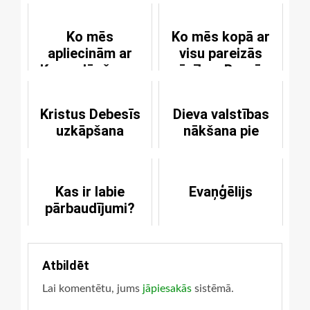
Ko mēs
Ko mēs kopā ar
apliecinām ar
visu pareizās
Kunga lūgšanas
mācības Baznīcu
galavārdiem?
apliecinām par
taisnošanu?
Kristus Debesīs
Dieva valstības
uzkāpšana
nākšana pie
mums
Kas ir labie
Evaņģēlijs
pārbaudījumi?
Atbildēt
Lai komentētu, jums
jāpiesakās
sistēmā.