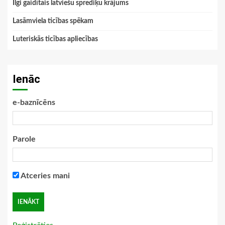
Ilgi gaidītais latviešu sprediķu krājums
Lasāmviela ticības spēkam
Luteriskās ticības apliecības
Ienāc
e-baznīcēns
Parole
Atceries mani