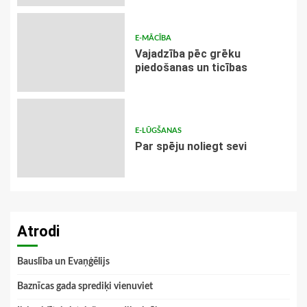
E-MĀCĪBA
Vajadzība pēc grēku
piedošanas un ticības
E-LŪGŠANAS
Par spēju noliegt sevi
Atrodi
Bauslība un Evaņģēlijs
Baznīcas gada sprediķi vienuviet