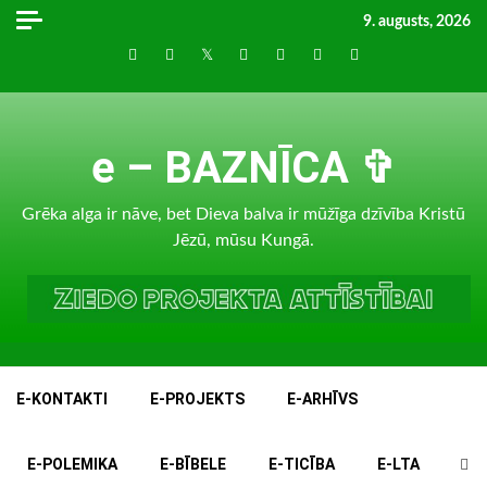
Skip
9. augusts, 2026
to
Draugiem
Facebook
Twitter
Instagram
LinkedIn
whatsapp
RSS
content
e – BAZNĪCA ✞
Grēka alga ir nāve, bet Dieva balva ir mūžīga dzīvība Kristū
Jēzū, mūsu Kungā.
E-KONTAKTI
E-PROJEKTS
E-ARHĪVS
E-POLEMIKA
E-BĪBELE
E-TICĪBA
E-LTA