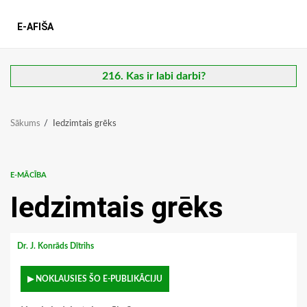
E-AFIŠA
216. Kas ir labi darbi?
Sākums
Iedzimtais grēks
E-MĀCĪBA
Iedzimtais grēks
Dr. J. Konrāds Dītrihs
▶ NOKLAUSIES ŠO E-PUBLIKĀCIJU