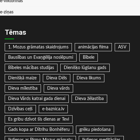
e-viktorīnas
e-ziņas
Tēmas
1. Mozus grāmatas skaidrojums
animācijas filma
ASV
Bauslības un Evaņģēlija noslēpumi
Bībele
Bībeles mācības studijas
Dienišķo lūgšanu gads
Dienišķā maize
Dieva Dēls
Dieva likums
Dieva mīlestība
Dieva vārds
Dieva Vārds katrai gada dienai
Dieva žēlastība
Dzīvības ceļš
e-baznica.lv
Es gribu dzīvot šīs dienas ar Tevi
Gads kopa ar Dītrihu Bonhēferu
grēku piedošana
Ikdienas ar Pirmo Mozus grāmatu
Ikdienas meditācijas