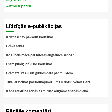
Reģistrēties
Aizmirsi paroli
Līdzīgās e-publikācijas
Kristieši nav pakļauti Bauslībai
Grēka sekas
Ko Bībele māca par miesas augšāmcelšanos?
Esam pilnīgi brīvi no Bauslības
Grāmata, kas visus gudros dara par muļķiem
Tikai ar ticības pasludinājumu jums ir dots Svētais Gars
Kāda atšķirība atklāsies mirušo augšāmcelšanās dienā?
Pēdējie komentāri