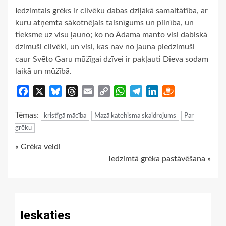
Iedzimtais grēks ir cilvēku dabas dziļākā samaitātība, ar
kuru atņemta sākotnējais taisnīgums un pilnība, un
tieksme uz visu ļauno; ko no Ādama manto visi dabiskā
dzimuši cilvēki, un visi, kas nav no jauna piedzimuši
caur Svēto Garu mūžīgai dzīvei ir pakļauti Dieva sodam
laikā un mūžībā.
Facebook
X
Bluesky
Threads
Email
Copy
WhatsApp
Telegram
LinkedIn
Draugiem
Link
Tēmas:
kristīgā mācība
Mazā katehisma skaidrojums
Par
grēku
Continue
« Grēka veidi
Iedzimtā grēka pastāvēšana »
Reading
Ieskaties