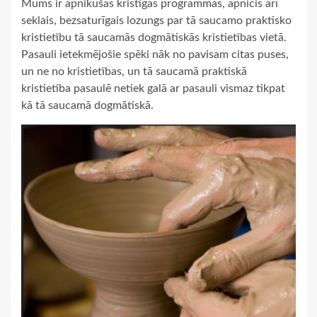
Mums ir apnikušas kristīgās programmas, apnicis arī
seklais, bezsaturīgais lozungs par tā saucamo praktisko
kristietību tā saucamās dogmātiskās kristietības vietā.
Pasauli ietekmējošie spēki nāk no pavisam citas puses,
un ne no kristietības, un tā saucamā praktiskā
kristietība pasaulē netiek galā ar pasauli vismaz tikpat
kā tā saucamā dogmātiskā.