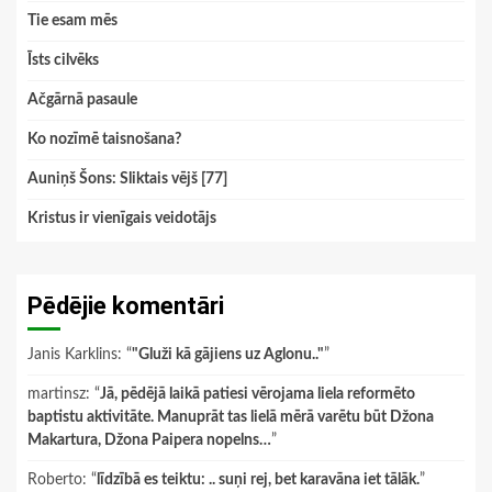
Tie esam mēs
Īsts cilvēks
Ačgārnā pasaule
Ko nozīmē taisnošana?
Auniņš Šons: Sliktais vējš [77]
Kristus ir vienīgais veidotājs
Pēdējie komentāri
Janis Karklins
: “
"Gluži kā gājiens uz Aglonu.."
”
martinsz
: “
Jā, pēdējā laikā patiesi vērojama liela reformēto
baptistu aktivitāte. Manuprāt tas lielā mērā varētu būt Džona
Makartura, Džona Paipera nopelns…
”
Roberto
: “
līdzībā es teiktu: .. suņi rej, bet karavāna iet tālāk.
”