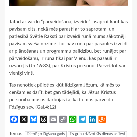
Tātad ar vārdu “pārveidošana, izveide” jāsaprot kaut kas
pavisam cits, nekā mēs parasti ar to saprotam, un
patiesībā Svētie Raksti par izveidi runā mums sākotnēji
pavisam svešā nozīmē. Tur nav runa par pasaules izveidi
ar plānošanas un programmu palīdzību, bet runājot par
pārveidošanu, ir runa tikai par Vienu, kas pasauli ir
uzvarējis (Jņ.16:33), par Kristus personu. Pārveidot var
vienīgi viņš.
Tas nenotiek pūloties kļūt līdzīgam Jēzum, kā mēs to
cenšamies darīt, bet gan tādejādi, ka Jēzus Kristus
personība mūsos darbojas tā, ka tā mūs pārveido
līdzīgus sev. (Gal.4:12)
Facebook
X
Bluesky
Threads
Email
Copy
WhatsApp
Telegram
LinkedIn
Draugiem
Link
Tēmas:
Dienišķo lūgšanu gads
Es gribu dzīvot šīs dienas ar Tevi