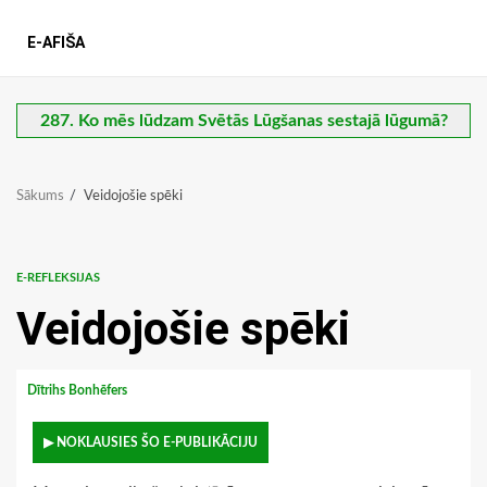
E-AFIŠA
287. Ko mēs lūdzam Svētās Lūgšanas sestajā lūgumā?
Sākums
Veidojošie spēki
E-REFLEKSIJAS
Veidojošie spēki
Dītrihs Bonhēfers
▶ NOKLAUSIES ŠO E-PUBLIKĀCIJU