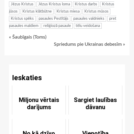
Jēzus Kristus
Jēzus Kristus loma
Kristus darbs
Kristus
jūsos
Kristus klātbūtne
Kristus miesa
Kristus mūsos
Kristus spēks
pasaules Pestītājs
pasaules valdnieks
pret
pasaules maldiem
reliģiozā pasaule
tēlu veidošana
Continue
« Šaubīgais (Toms)
Spriedums pie Ukrainas debesīm »
Reading
Ieskaties
Miljonu vērtais
Sargiet laulības
darījums
dāvanu
No kā dzīvo
Vienotība