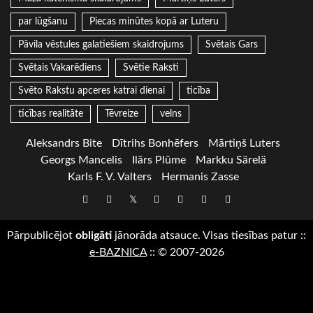
par lūgšanu
Piecas minūtes kopā ar Luteru
Pāvila vēstules galatiešiem skaidrojums
Svētais Gars
Svētais Vakarēdiens
Svētie Raksti
Svēto Rakstu apceres katrai dienai
ticība
ticības realitāte
Tēvreize
velns
Aleksandrs Bite
Dītrihs Bonhēfers
Mārtiņš Luters
Georgs Mancelis
Ilārs Plūme
Markku Särelä
Karls F. V. Valters
Hermanis Zasse
Draugiem
Facebook
Twitter
Instagram
LinkedIn
whatsapp
RSS
Pārpublicējot
obligāti
jānorāda atsauce. Visas tiesības patur
::
e-BAZNICA
::
© 2007-2026