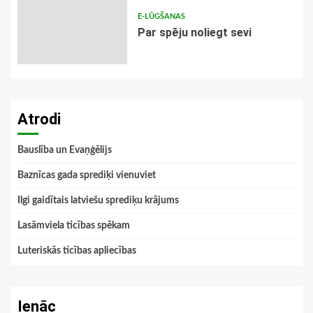
E-LŪGŠANAS
Par spēju noliegt sevi
Atrodi
Bauslība un Evaņģēlijs
Baznīcas gada sprediķi vienuviet
Ilgi gaidītais latviešu sprediķu krājums
Lasāmviela ticības spēkam
Luteriskās ticības apliecības
Ienāc