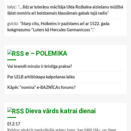
talyc
: “
…līdz ar luterāņu mācītāja Ulda Rožkalna aiziešanu mūžībā
šķiet nomiris arī beidzamais klausāmais gabals tajā radio
”
gviclo
: “
Starp citu, Holbeins ir pazīstams arī ar 1522. gada
kokgriezumu "Luters kā Hercules Germanicuss ".
”
e – POLEMIKA
Vai kremēt mirušo ir kristīga prakse?
Par LELB arhibīskapa kalpošanas laiku
Kāpēc "nomira" e-BAZNĪCAs forums?
Dieva vārds katrai dienai
Ef.2:17
Kristus atnācis pasludināja mieru jums, kas bijāt tālu, un tiem,