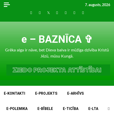
Skip
7. augusts, 2026
to
Draugiem
Facebook
Twitter
Instagram
LinkedIn
whatsapp
RSS
content
e – BAZNĪCA ✞
Grēka alga ir nāve, bet Dieva balva ir mūžīga dzīvība Kristū
Jēzū, mūsu Kungā.
E-KONTAKTI
E-PROJEKTS
E-ARHĪVS
E-POLEMIKA
E-BĪBELE
E-TICĪBA
E-LTA