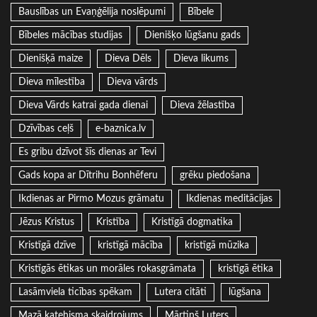
Bauslības un Evaņģēlija noslēpumi
Bībele
Bībeles mācības studijas
Dienišķo lūgšanu gads
Dienišķā maize
Dieva Dēls
Dieva likums
Dieva mīlestība
Dieva vārds
Dieva Vārds katrai gada dienai
Dieva žēlastība
Dzīvības ceļš
e-baznica.lv
Es gribu dzīvot šīs dienas ar Tevi
Gads kopa ar Dītrihu Bonhēferu
grēku piedošana
Ikdienas ar Pirmo Mozus grāmatu
Ikdienas meditācijas
Jēzus Kristus
Kristība
Kristīgā dogmatika
Kristīgā dzīve
kristīgā mācība
kristīgā mūzika
Kristīgās ētikas un morāles rokasgrāmata
kristīgā ētika
Lasāmviela ticības spēkam
Lutera citāti
lūgšana
Mazā katehisma skaidrojums
Mārtiņš Luters