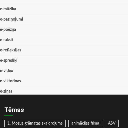
e-mūzika
e-paziņojumi
e-poēzija
e-raksti
e-refleksijas
e-sprediķi
e-video
e-viktorīnas
e-ziņas
Tēmas
1. Mozus grāmatas skaidrojums
animācijas filma
ASV