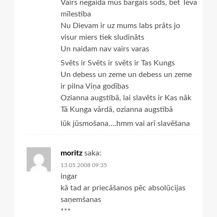
Vairs negaida mūs bargais sods, bet Tēva
mīlestība
Nu Dievam ir uz mums labs prāts jo
visur miers tiek sludināts
Un naidam nav vairs varas
Svēts ir Svēts ir svēts ir Tas Kungs
Un debess un zeme un debess un zeme
ir pilna Viņa godības
Ozianna augstībā, lai slavēts ir Kas nāk
Tā Kunga vārdā, ozianna augstībā
lūk jūsmošana….hmm vai arī slavēšana
moritz
saka:
13.05.2008 09:35
ingar
kā tad ar priecāšanos pēc absolūcijas
saņemšanas
***