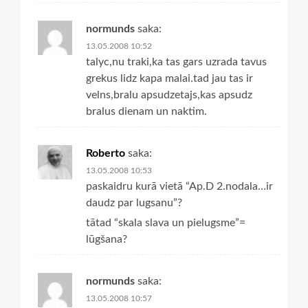
normunds
saka:
13.05.2008 10:52
talyc,nu traki,ka tas gars uzrada tavus
grekus lidz kapa malai.tad jau tas ir
velns,bralu apsudzetajs,kas apsudz
bralus dienam un naktim.
Roberto
saka:
13.05.2008 10:53
paskaidru kurā vietā “Ap.D 2.nodala…ir
daudz par lugsanu”?
tātad “skala slava un pielugsme”=
lūgšana?
normunds
saka:
13.05.2008 10:57