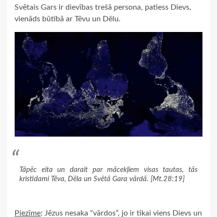
Svētais Gars ir dievības trešā persona, patiess Dievs,
vienāds būtībā ar Tēvu un Dēlu.
Tāpēc eita un darait par mācekļiem visas tautas, tās
kristīdami Tēva, Dēla un Svētā Gara vārdā. [Mt.28:19]
Piezīme
: Jēzus nesaka “vārdos”, jo ir tikai viens Dievs un