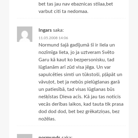
bet tas jau nav ebaznicas stilaa,bet
varbut citi ta nedomaa.
Ingars
saka:
11.05.2008 14:06
Normund šajā gadījumā šī ir liela un
nozīmīga lieta, jo ja uztveram Svēto
Garu kā kaut ko bezpersonisku, tad
lūgšanām arī zūd visa jēga. Un var
sapulcēties simti un tūkstoši, pļāpāt un
vāvuļot, bet ja nebūs pielūgšanas garā
un patiesībā, tad visas lūgšanas būs
nešķīstas Dieva acīs. Kā jau tas noticis
vecās derības laikos, kad tauta tik prasa
dod dod dod, bet bez grēkatziņas, bez
nožēlas.
normunds
saka: