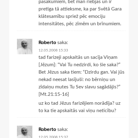
pasākumiem, bet man riebjas un ir
pretīga tā attieksme, ka par Svētā Gara
klātesamību spriež pēc emociju
intensitātes, pēc zīmēm un brīnumiem.
Roberto
saka:
12.05.2008 15:33
tad farizeji apskaitās un sacīja Viņam
[Jēzum]: “Vai Tu nedzirdi, ko šie saka?”
Bet Jēzus saka tiem: “Dzirdu gan. Vai jūs
nekad neesat lasījuši: no bērniņu un
zīdaiņu mutes Tu Sev slavu sagādājis?”
[Mt.21:15-16]
uz ko tad Jēzus farizējiem norādīja? uz
to ka tie apskaitās vai viņu neticību?
Roberto
saka:
12.05.2008 15:37