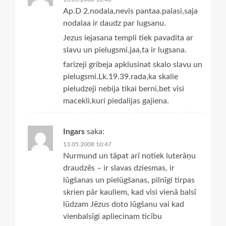
Ap.D 2.nodala,nevis pantaa.palasi,saja
nodalaa ir daudz par lugsanu.
Jezus iejasana templi tiek pavadita ar
slavu un pielugsmi.jaa,ta ir lugsana.
farizeji gribeja apklusinat skalo slavu un
pielugsmi.Lk.19.39.rada,ka skalie
pieludzeji nebija tikai berni,bet visi
macekli,kuri piedalijas gajiena.
Ingars
saka:
13.05.2008 10:47
Nurmund un tāpat arī notiek luterāņu
draudzēs – ir slavas dziesmas, ir
lūgšanas un pielūgšanas, pilnīgi tirpas
skrien pār kauliem, kad visi vienā balsī
lūdzam Jēzus doto lūgšanu vai kad
vienbalsīgi apliecinam ticību