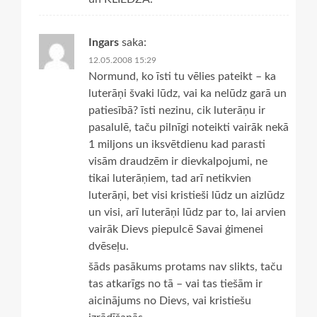
Ingars
saka:
12.05.2008 15:29
Normund, ko īsti tu vēlies pateikt – ka
luterāņi švaki lūdz, vai ka nelūdz garā un
patiesībā? īsti nezinu, cik luterāņu ir
pasalulē, taču pilnīgi noteikti vairāk nekā
1 miljons un iksvētdienu kad parasti
visām draudzēm ir dievkalpojumi, ne
tikai luterāņiem, tad arī netikvien
luterāņi, bet visi kristieši lūdz un aizlūdz
un visi, arī luterāņi lūdz par to, lai arvien
vairāk Dievs piepulcē Savai ģimenei
dvēseļu.
šāds pasākums protams nav slikts, taču
tas atkarīgs no tā – vai tas tiešām ir
aicinājums no Dievs, vai kristiešu