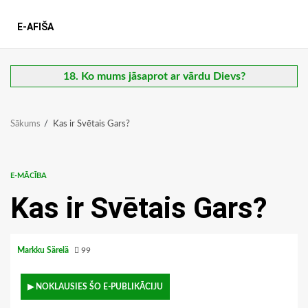
E-AFIŠA
18. Ko mums jāsaprot ar vārdu Dievs?
Sākums
Kas ir Svētais Gars?
E-MĀCĪBA
Kas ir Svētais Gars?
Markku Särelä
99
▶ NOKLAUSIES ŠO E-PUBLIKĀCIJU