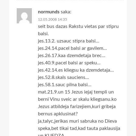
normunds
saka:
12.05.2008 14:35
seit bus dazas Rakstu vietas par stipru
balsi.
jes.13.2. uzsauc stipra balsi…
jes.24.14.pacel balsi ar gavilem…
jes.26.17.kaa dzemdetaja brec…
jes.40.9.pacel balsi ar speku…
jes.42.14.es kliegsu ka dzemdetaja…
jes.52.8.skals sauciens…
jes.58.1.sauc pilna balsi…
mat.21.9.un 15 Jezus iejaj templi un
berni Vinu sveic ar skalu kliegsanu.ko
Jezus atbildeja farizejiem,kuri gribeja
bernus apklusinat?
ja,talyc,jerikas muri sabruka no Dieva
speka,bet tikai tad,kad tauta paklausija
un KLIEDZA.