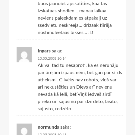
buus jaanoiet apskatities, kaa tas
izskataas shodien… manaa laikaa
neviens paleekdamies atpakalj uz
ssedvietu neskreeja… drizaak tiiriija
noshmuleetaas bikses… :D
Ingars
saka:
13.05.2008 10:14
Ak vai tad tu nesaproti, ka es nerunāju
par ārējām izpausmēm, bet gan par sirds
attieksmi. Cilvēks nav robots, viņš var
arī nekustēties un Dievs arī nevienu
nevada kā lelli, bet Viņš iedveš sirdī
prieku un sajūsmu par dzirdēto, lasīto,
sajusto, redzēto
normunds
saka:
13.05.2008 10:43