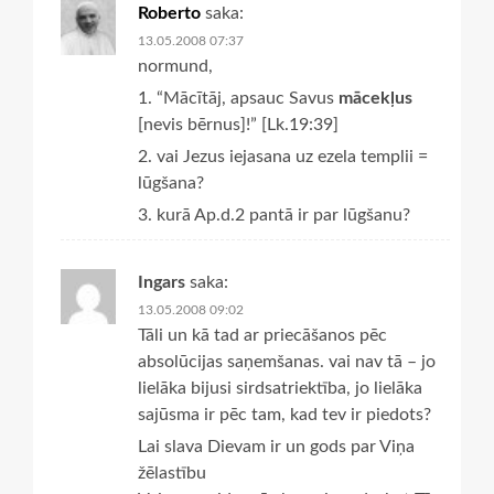
Roberto
saka:
13.05.2008 07:37
normund,
1. “Mācītāj, apsauc Savus
mācekļus
[nevis bērnus]!” [Lk.19:39]
2. vai Jezus iejasana uz ezela templii =
lūgšana?
3. kurā Ap.d.2 pantā ir par lūgšanu?
Ingars
saka:
13.05.2008 09:02
Tāli un kā tad ar priecāšanos pēc
absolūcijas saņemšanas. vai nav tā – jo
lielāka bijusi sirdsatriektība, jo lielāka
sajūsma ir pēc tam, kad tev ir piedots?
Lai slava Dievam ir un gods par Viņa
žēlastību