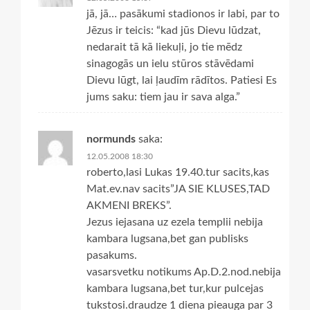
jā, jā… pasākumi stadionos ir labi, par to
Jēzus ir teicis: “kad jūs Dievu lūdzat,
nedarait tā kā liekuļi, jo tie mēdz
sinagogās un ielu stūros stāvēdami
Dievu lūgt, lai ļaudīm rādītos. Patiesi Es
jums saku: tiem jau ir sava alga.”
normunds
saka:
12.05.2008 18:30
roberto,lasi Lukas 19.40.tur sacits,kas
Mat.ev.nav sacits”JA SIE KLUSES,TAD
AKMENI BREKS”.
Jezus iejasana uz ezela templii nebija
kambara lugsana,bet gan publisks
pasakums.
vasarsvetku notikums Ap.D.2.nod.nebija
kambara lugsana,bet tur,kur pulcejas
tukstosi.draudze 1 diena pieauga par 3