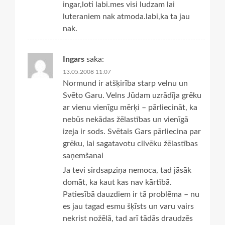
ingar,loti labi.mes visi ludzam lai
luteraniem nak atmoda.labi,ka ta jau
nak.
Ingars
saka:
13.05.2008 11:07
Normund ir atšķirība starp velnu un
Svēto Garu. Velns Jūdam uzrādīja grēku
ar vienu vienīgu mērķi – pārliecināt, ka
nebūs nekādas žēlastības un vienīgā
izeja ir sods. Svētais Gars pārliecina par
grēku, lai sagatavotu cilvēku žēlastības
saņemšanai
Ja tevi sirdsapziņa nemoca, tad jāsāk
domāt, ka kaut kas nav kārtībā.
Patiesībā dauzdiem ir tā problēma – nu
es jau tagad esmu šķīsts un varu vairs
nekrist nožēlā, tad arī tādās draudzēs