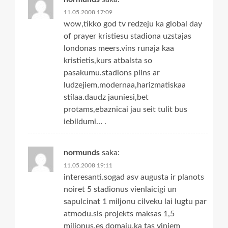
11.05.2008 17:09
wow,tikko god tv redzeju ka global day
of prayer kristiesu stadiona uzstajas
londonas meers.vins runaja kaa
kristietis,kurs atbalsta so
pasakumu.stadions pilns ar
ludzejiem,modernaa,harizmatiskaa
stilaa.daudz jauniesi,bet
protams,ebaznicai jau seit tulit bus
iebildumi… .
normunds
saka:
11.05.2008 19:11
interesanti.sogad asv augusta ir planots
noiret 5 stadionus vienlaicigi un
sapulcinat 1 miljonu cilveku lai lugtu par
atmodu.sis projekts maksas 1,5
miljonus.es domaju,ka tas viniem