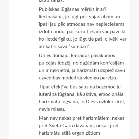
izrādīšanās.
Publiskas lūgšanas mērķis ir arī
liecināšana, jo lūgt pēc vajadzībām un
īpaši jau pēc atmodas nav nepieciešams
izdot naudu, par kuru tiešām var paveikt
ko lietderīgāku, jo lūgt tie paši cilvēki var
arī katrs savā “kambarī”
Un es domāju, ka šādos pasākumos
pulcējas lūdzēji no dažādām konfesijām
un ir nekrietni, ja harizmāti uzspiež savu
uzvedības modeli kā vienīgo pareizo.
Tipat efektīva būs sausiņa bezemociju
luterāņa lūgšana, kā aktīva, emocionāla
harizmāta lūgšana, jo Dievs uzlūko sirdi,
nevis miesu.
Man nav nekas pret harizmātiem, nekas
pret Svētā Gara dāvanām, nekas pret
harizmātu stilā organizētiem