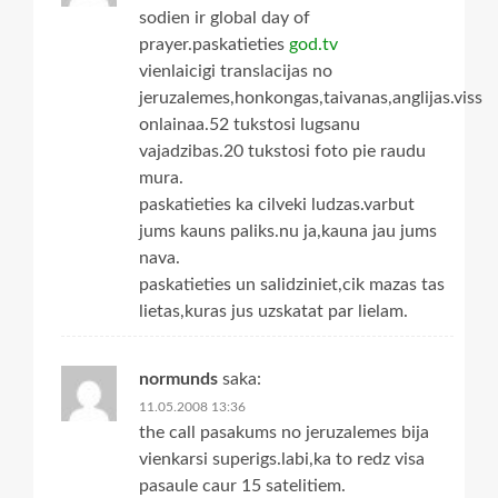
sodien ir global day of
prayer.paskatieties
god.tv
vienlaicigi translacijas no
jeruzalemes,honkongas,taivanas,anglijas.viss
onlainaa.52 tukstosi lugsanu
vajadzibas.20 tukstosi foto pie raudu
mura.
paskatieties ka cilveki ludzas.varbut
jums kauns paliks.nu ja,kauna jau jums
nava.
paskatieties un salidziniet,cik mazas tas
lietas,kuras jus uzskatat par lielam.
normunds
saka:
11.05.2008 13:36
the call pasakums no jeruzalemes bija
vienkarsi superigs.labi,ka to redz visa
pasaule caur 15 satelitiem.