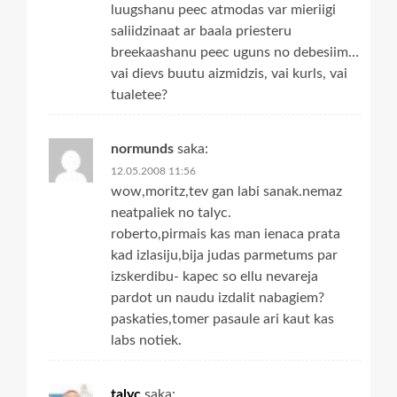
luugshanu peec atmodas var mieriigi
saliidzinaat ar baala priesteru
breekaashanu peec uguns no debesiim…
vai dievs buutu aizmidzis, vai kurls, vai
tualetee?
normunds
saka:
12.05.2008 11:56
wow,moritz,tev gan labi sanak.nemaz
neatpaliek no talyc.
roberto,pirmais kas man ienaca prata
kad izlasiju,bija judas parmetums par
izskerdibu- kapec so ellu nevareja
pardot un naudu izdalit nabagiem?
paskaties,tomer pasaule ari kaut kas
labs notiek.
talyc
saka: