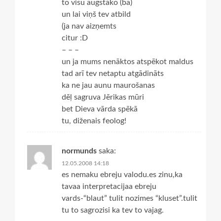
to visu augstāko (ba)
un lai viņš tev atbild
(ja nav aizņemts
citur :D
– – –
un ja mums nenāktos atspēkot maldus
tad arī tev netaptu atgādināts
ka ne jau aunu maurošanas
dēļ sagruva Jērikas mūri
bet Dieva vārda spēkā
tu, diženais feolog!
normunds
saka:
12.05.2008 14:18
es nemaku ebreju valodu.es zinu,ka
tavaa interpretacijaa ebreju
vards-“blaut” tulit nozimes “kluset”.tulit
tu to sagrozisi ka tev to vajag.