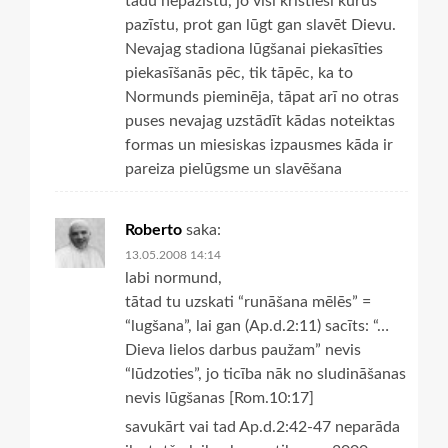
tādu nepazīstu, jo visi kristieši kurus
pazīstu, prot gan lūgt gan slavēt Dievu.
Nevajag stadiona lūgšanai piekasīties
piekasīšanās pēc, tik tāpēc, ka to
Normunds pieminēja, tāpat arī no otras
puses nevajag uzstādīt kādas noteiktas
formas un miesiskas izpausmes kāda ir
pareiza pielūgsme un slavēšana
Roberto
saka:
13.05.2008 14:14
labi normund,
tātad tu uzskati “runāšana mēlēs” =
“lugšana”, lai gan (Ap.d.2:11) sacīts: “…
Dieva lielos darbus paužam” nevis
“lūdzoties”, jo ticība nāk no sludināšanas
nevis lūgšanas [Rom.10:17]
savukārt vai tad Ap.d.2:42-47 neparāda