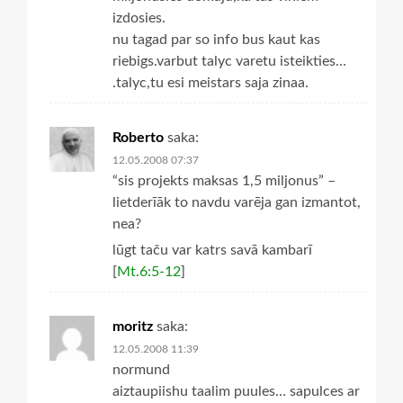
izdosies.
nu tagad par so info bus kaut kas
riebigs.varbut talyc varetu isteikties…
.talyc,tu esi meistars saja zinaa.
Roberto
saka:
12.05.2008 07:37
“sis projekts maksas 1,5 miljonus” –
lietderīāk to navdu varēja gan izmantot,
nea?
lūgt taču var katrs savā kambarī
[
Mt.6:5-12
]
moritz
saka:
12.05.2008 11:39
normund
aiztaupiishu taalim puules… sapulces ar