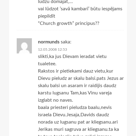
lūdzu domājat,…
vai lūdzot ’savā kambarī’ būtu iespējams
piepildīt
“Church growth” principus??
normunds
saka:
12.05.2008 12:53
slikti,ka jus Dievam ieradat vietu
tualetee.
Rakstos ir pietiekami dauz vietu,kur
Dievu pieludz ar skalu balsi.pats Jezus ar
skalu balsi un asaram ir raidijis daudz
karstu lugsanu Tam,kas Vinu vareja
izglabt no naves.
baala priesteri pieludza baalu,nevis
israela Dievu.Jesaja,Davids daudz
norada uz lugsanu pat ar kliegsanu.ari
Jerikas muri sagruva ar kliegsanu.ta ka