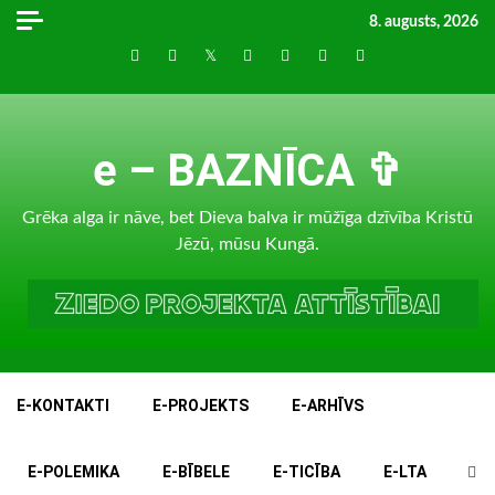
Skip
8. augusts, 2026
to
Draugiem
Facebook
Twitter
Instagram
LinkedIn
whatsapp
RSS
content
e – BAZNĪCA ✞
Grēka alga ir nāve, bet Dieva balva ir mūžīga dzīvība Kristū
Jēzū, mūsu Kungā.
E-KONTAKTI
E-PROJEKTS
E-ARHĪVS
E-POLEMIKA
E-BĪBELE
E-TICĪBA
E-LTA