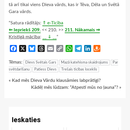
tā arī tikai viens Dieva vārds, kas ir Tēva, Dēla un Svētā
Gara vārds.
“Satura rādītājs:
⇑ e-Ticība
⇐ Iepriekš 209.
<< 210. >>
211. Nākamais ⇒
Kristīgā mācība
:
__ ⇓ __
“
Facebook
X
Bluesky
Threads
Email
Copy
WhatsApp
Telegram
LinkedIn
Draugiem
Link
Tēmas:
Dievs Svētais Gars
Mazā katehisma skaidrojums
Par
svētdarīšanu
Patiess Dievs
Trešais ticības loceklis
Continue
« Kad mēs Dieva Vārdu klausāmies labprātīgi?
Kādēļ mēs lūdzam: “Atpestī mūs no ļauna”? »
Reading
Ieskaties