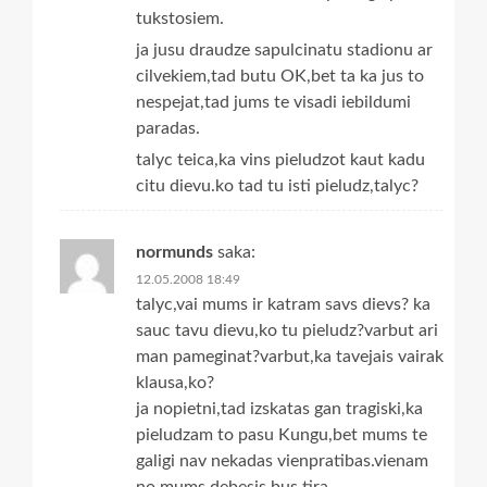
tukstosiem.
ja jusu draudze sapulcinatu stadionu ar
cilvekiem,tad butu OK,bet ta ka jus to
nespejat,tad jums te visadi iebildumi
paradas.
talyc teica,ka vins pieludzot kaut kadu
citu dievu.ko tad tu isti pieludz,talyc?
normunds
saka:
12.05.2008 18:49
talyc,vai mums ir katram savs dievs? ka
sauc tavu dievu,ko tu pieludz?varbut ari
man pameginat?varbut,ka tavejais vairak
klausa,ko?
ja nopietni,tad izskatas gan tragiski,ka
pieludzam to pasu Kungu,bet mums te
galigi nav nekadas vienpratibas.vienam