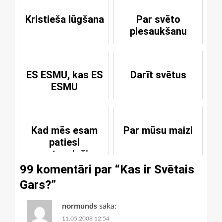
Kristieša lūgšana
Par svēto
piesaukšanu
ES ESMU, kas ES
Darīt svētus
ESMU
Kad mēs esam
Par mūsu maizi
patiesi
sagatavojušies
un cienīgi
99 komentāri par “
Kas ir Svētais
piedalīties
Gars?
”
Svētajā
Vakarēdienā?
normunds
saka:
11.05.2008 12:54