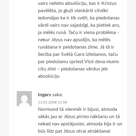
vairs nelieto absolūciju, kas ir Kristus
pavēlēta, jo gluži vienkārši cilvēki
iedomājas ka ir tik svēti, ka piedošanas
vārdi vairs nav vajadzīgi, ka pietiek aro,
ja mēlēs runā. Taču ir viena problēma -
nekur Jēzus nav apsolījis, ka mēlēs
runāšana ir peidošanas zīme. Jā tā ir
liecība par Svētā Gara izliešanos, taču
par piedošanu spriest Viņš deva mums
citu zīmi – piedošanas vārdus jeb
absolūciju
Ingars
saka:
13.05.2008 11:08
Normund tā vienmēr ir bijusi, atmoda
sākās jau ar Jēzus pirmo nākšanu un tā
nekad nav apstājusies, atmoda bija ir un
būs līdz pat Jēzus otrai atnākšanai