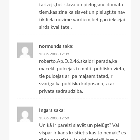
farizejs,bet slava un pielugsme domata
tiem,kas zina ka slavet un pielugt.te nav
tik liela nozime vardiem,bet gan ieksejai
sirds kvalitatei.
normunds
saka:
13.05.2008 12:09
roberto,Ap.D.2.46.skaidri parada,ka
macekli pulcejas templii- publiska vieta,
tie pulcejas ari pa majaam.tatad,ir
svariga ka publiska kalposana,ta ari
privata sadraudziba.
Ingars
saka:
13.05.2008 12:59
Un kā ir pareizi slavēt un pielūgt? Vai
vispār ir kāds kristietis kas to nemāk? es