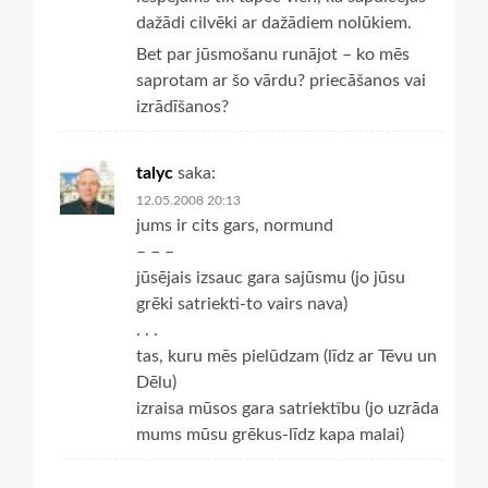
dažādi cilvēki ar dažādiem nolūkiem.
Bet par jūsmošanu runājot – ko mēs
saprotam ar šo vārdu? priecāšanos vai
izrādīšanos?
talyc
saka:
12.05.2008 20:13
jums ir cits gars, normund
– – –
jūsējais izsauc gara sajūsmu (jo jūsu
grēki satriekti-to vairs nava)
. . .
tas, kuru mēs pielūdzam (līdz ar Tēvu un
Dēlu)
izraisa mūsos gara satriektību (jo uzrāda
mums mūsu grēkus-līdz kapa malai)