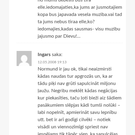
no mums debesis bus tira
elle.iedomajaties,ka jums ar jusmotajiem
kopa bus japavada vesela muziba.vai tad
ta jums nebus tiraa elle,ko?
iedomajies,kadas sausmas- visu muzibu
jajusmo par Dievu!…
Ingars
saka:
12.05.2008 19:13
Normund ir jau ok, tikai neaizmirsti
kādas naudas tur apgrozās un, ka ar
tādu piķi nav grūti sapulcināt miljonu
ļaužu. Negribu meklēt kādas negācijas
kur piekasīties, taču ļoti bieži aiz šādiem
pasākumiem slēpjas kādi tumši nolūki –
labi nopelnīt, apmierināt savu lepnību
utt. bet ir arī godīgi cilvēki – notiek
visādi un viennozīmīgi spriest nav
iespējams tik tāpēc vien, ka sapulcējas