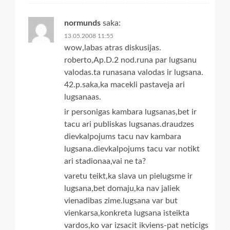
normunds
saka:
13.05.2008 11:55
wow,labas atras diskusijas.
roberto,Ap.D.2 nod.runa par lugsanu
valodas.ta runasana valodas ir lugsana.
42.p.saka,ka macekli pastaveja ari
lugsanaas.
ir personigas kambara lugsanas,bet ir
tacu ari publiskas lugsanas.draudzes
dievkalpojums tacu nav kambara
lugsana.dievkalpojums tacu var notikt
ari stadionaa,vai ne ta?
varetu teikt,ka slava un pielugsme ir
lugsana,bet domaju,ka nav jaliek
vienadibas zime.lugsana var but
vienkarsa,konkreta lugsana isteikta
vardos,ko var izsacit ikviens-pat neticigs