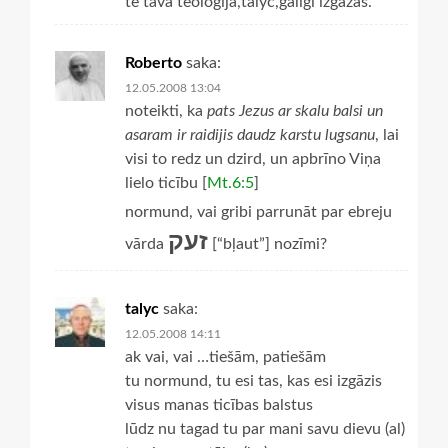
te tava teologija,talyc,galigi izgazas.
Roberto
saka:
12.05.2008 13:04
noteikti, ka
pats Jezus ar skalu balsi un
asaram ir raidijis daudz karstu lugsanu
, lai
visi to redz un dzird, un apbrīno Viņa
lielo ticību [
Mt.6:5
]
normund, vai gribi parrunāt par ebreju
זעק
vārda
[“bļaut”] nozīmi?
talyc
saka:
12.05.2008 14:11
ak vai, vai …tiešām, patiešām
tu normund, tu esi tas, kas esi izgāzis
visus manas ticības balstus
lūdz nu tagad tu par mani savu dievu (al)