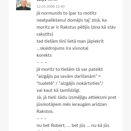
12.05.2008 12:40
jā normunds to (par to motitz
neatpalikšanu) domājis taj’ ziņā, ka
moritz ar ir Rakstus pētījis (zina kā stāv
rakstīts)
tad tiešām šinī lietā man jāpiekrīt
…skaidrojums ira visnotaļ
korekts
– – –
jā moritz to tiešām tā var pateikt
“aizgājis pa savām darīšanām” =
“tualetē” / “aizgājis nokārtoties”/
vai kaut kā tamlīdzīgi.
Jā, jā tieši šādu izsmējīgu attieksmi pret
jūsmotājiem mēs ieraugām arīdzan
Rakstos.
– – –
nu bet Robert, … bet jūs … nu kā jūs